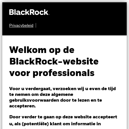
Privacybeleid
OBLIGATIES
iShares Global
Welkom op de
Securitised Index
BlackRock-website
Fund (IE)
voor professionals
Voor u verdergaat, verzoeken wij u even de tijd
te nemen om deze algemene
gebruiksvoorwaarden door te lezen en te
accepteren.
NAV per 06/aug/2026
Door verder te gaan op deze website accepteert
EUR 10,13
u, als (potentiële) klant om informatie in
Variatie 52wk: 9,97 - 10,39