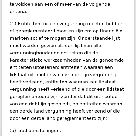
weer.
te voldoen aan een of meer van de volgende
Alle aandelenklassen met valutahedging van dit fonds
criteria:
gebruiken derivaten om valutarisico's af te dekken. Het
gebruik van derivaten voor een aandelenklasse kan een
(1) Entiteiten die een vergunning moeten hebben
potentieel besmettingsrisico (ook bekend als spill-over) voor
of gereglementeerd moeten zijn om op financiële
andere aandelenklassen in het fonds betekenen. De
markten actief te mogen zijn. Onderstaande lijst
beheermaatschappij van het fonds waarborgt dat er
geschikte procedures worden gebruikt om het
moet worden gezien als een lijst van alle
besmettingsrisico voor andere aandelenklassen te
vergunninghoudende entiteiten die de
minimaliseren. Via het uitklapvakje direct onder de naam van
karakteristieke werkzaamheden van de genoemde
het fonds, kunt u een lijst van alle aandelenklassen in het
entiteiten uitoefenen: entiteiten waaraan een
fonds bekijken – aandelenklassen met valutahedging worden
lidstaat uit hoofde van een richtlijn vergunning
aangegeven door het woord 'Hedged' in de naam van de
heeft verleend, entiteiten waaraan een lidstaat
aandelenklasse. Daarnaast is een volledige lijst van alle
vergunning heeft verleend of die door een lidstaat
aandelenklassen met valutahedging op aanvraag
verkrijgbaar bij de beheermaatschappij van het fonds.
gereglementeerd zijn, zonder dat dit uit hoofde
van een richtlijn geschiedt, en entiteiten waaraan
een derde land vergunning heeft verleend of die
Toon minder
door een derde land gereglementeerd zijn:
iShares Global Securitised Index Fund (IE)
(a) kredietinstellingen;