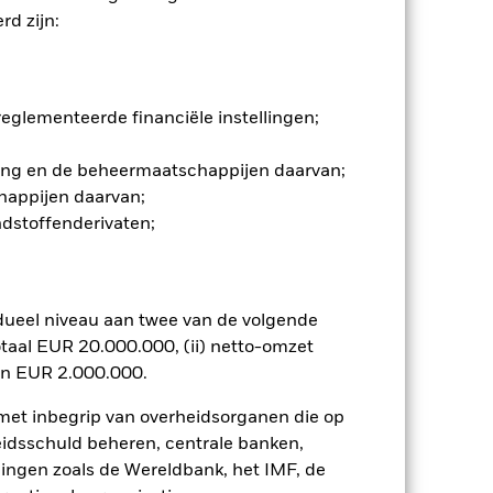
d zijn:
 en stijgen, en zijn niet
de markten. Tot de overige
transfer van activa, en de
glementeerde financiële instellingen;
 belegt in andere valuta's.
n aandelen en aandelengerelateerde
gging en de beheermaatschappijen daarvan;
toren die van invloed zijn, behoren
happijen daarvan;
ndstoffenderivaten;
Toon minder
tsheet
Prospectus
Download
dueel niveau aan twee van de volgende
taal EUR 20.000.000, (ii) netto-omzet
osities
Documenten
en EUR 2.000.000.
 met inbegrip van overheidsorganen die op
eidsschuld beheren, centrale banken,
llingen zoals de Wereldbank, het IMF, de