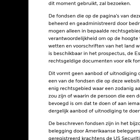
2016
2017
2018
2019
2020
2021
dit moment gebruikt, zal bezoeken.
Totaalrendement (%)
Index
De fondsen die op de pagina’s van de
d of interactive chart.
beheerd en geadministreerd door bedr
mogen alleen in bepaalde rechtsgebie
2016
2017
2018
2019
2020
verantwoordelijkheid om op de hoogte te
otaalrendement (%)
-9,3
13,8
14,4
wetten en voorschriften van het land 
GBP
is beschikbaar in het prospectus, de E
ndex (%) GBP
-9,3
13,8
14,7
rechtsgeldige documenten voor elk fon
t rendement is weergegeven na aftrek van de lopende kosten. Insta
Dit vormt geen aanbod of uitnodiging 
nmerking genomen bij de berekening.
een van de fondsen die op deze websi
 getoonde cijfers hebben betrekking op de prestaties in het verlede
enig rechtsgebied waar een zodanig aan
rmen geen betrouwbare indicator voor toekomstige resultaten. Mark
zou zijn of waarin de persoon die een d
ders ontwikkelen. Het kan u helpen om te beoordelen hoe het fonds
bevoegd is om dat te doen of aan iema
 prestaties worden weergegeven op basis van de netto-inventariswa
dien van toepassing, worden herbelegd. Het rendement van uw beleg
dergelijk aanbod of uitnodiging te doen
n valutaschommelingen als uw belegging wordt gedaan in een ander
De beschreven fondsen zijn in het bijzo
rekening van de prestaties in het verleden. Bron: Blackrock
belegging door Amerikaanse beleggers.
geregistreerd krachtens de US Securitie