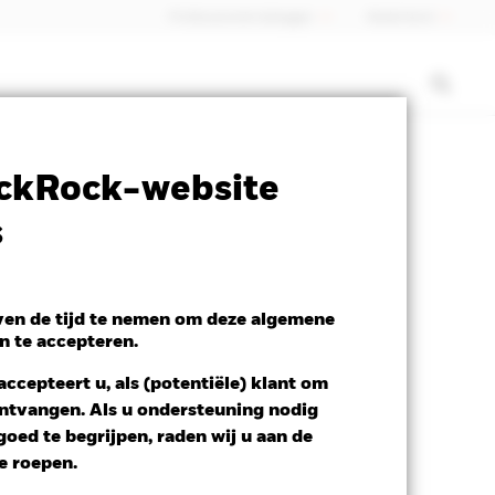
Professionele belegger
Nederland
ctsheet
Prospectus
Download
ckRock-website
s
even de tijd te nemen om deze algemene
n te accepteren.
ccepteert u, als (potentiële) klant om
 ontvangen. Als u ondersteuning nodig
oed te begrijpen, raden wij u aan de
te roepen.