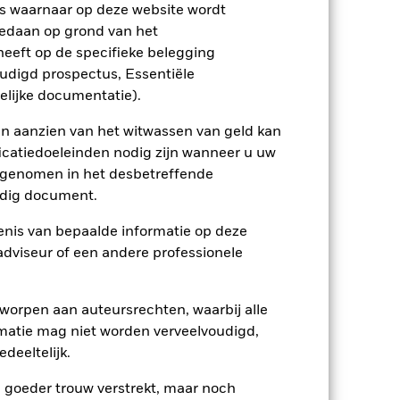
s waarnaar op deze website wordt
26/sep/2008
edaan op grond van het
USD
eeft op de specifieke belegging
oudigd prospectus, Essentiële
MSCI Emerging Markets Net TR in
GBP (official levels) (GBP)
elijke documentatie).
0,00%
en aanzien van het witwassen van geld kan
0,20%
icatiedoeleinden nodig zijn wanneer u uw
0,00%
opgenomen in het desbetreffende
eldig document.
-
Ierland
nis van bepaalde informatie op deze
 adviseur of een andere professionele
BlackRock Asset Management
Ireland Limited
Transactiedatum +3 dagen
worpen aan auteursrechten, waarbij alle
BGIESDG
matie mag niet worden verveelvoudigd,
deeltelijk.
e goeder trouw verstrekt, maar noch