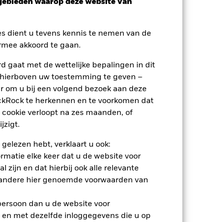
sgebieden waarop deze website van
erlies of de winst per jaar over de
m te beoordelen hoe het product in het
es dient u tevens kennis te nemen van de
rmee akkoord te gaan.
 gaat met de wettelijke bepalingen in dit
 hierboven uw toestemming te geven –
r om u bij een volgend bezoek aan deze
ackRock te herkennen en te voorkomen dat
 cookie verloopt na zes maanden, of
jzigt.
 gelezen hebt, verklaart u ook:
rmatie elke keer dat u de website voor
 zijn en dat hierbij ook alle relevante
 andere hier genoemde voorwaarden van
 persoon dan u de website voor
 en met dezelfde inloggegevens die u op