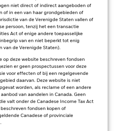
ogen niet direct of indirect aangeboden of
n of in een van haar grondgebieden of
risdictie van de Verenigde Staten vallen of
 persoon, tenzij het een transactie
rities Act of enige andere toepasselijke
en. Tot de overige risicofactoren
nbegrip van en niet beperkt tot enig
of niet-uitgevoerde levering van effecten
e valuta's. Veranderingen in
en van de Verenigde Staten).
gerelateerde effecten kan worden
jn, behoren politiek en economisch
n de op deze website beschreven fondsen
ptreden als tegenpartij voor afgeleide
ngezien er geen prospectussen voor deze
tekent dat er onvoldoende kopers of
ie voor effecten of bij een regelgevende
 gebied daarvan. Deze website is niet
pgevat worden, als reclame of een andere
r aanbod van aandelen in Canada. Geen
die valt onder de Canadese Income Tax Act
e beschreven fondsen kopen of
e geldende Canadese of provinciale
.
USD 9.415.678.041