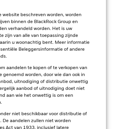
2022
2023
2024
2025
 (%)
ze website beschreven worden, worden
ijven binnen de BlackRock Group en
den verhandeld worden. Het is uw
2021
2022
2023
2024
2025
 zijn van alle van toepassing zijnde
-1,7
-10,6
3,1
9,6
24,7
waarin u woonachtig bent. Meer informatie
ssentiële Beleggersinformatie of andere
-1,6
-10,0
3,6
9,4
24,4
ds.
p-/uitstapvergoedingen worden niet in
om aandelen te kopen of te verkopen van
te genoemd worden, door wie dan ook in
n.
In het verleden behaalde resultaten
bod, uitnodiging of distributie onwettig
ten kunnen zich in de toekomst heel
ergelijk aanbod of uitnodiging doet niet
 in het verleden werd beheerd
nd aan wie het onwettig is om een
arde (NIW), waarbij de bruto-inkomsten,
ging kan stijgen of dalen als gevolg
.
e valuta dan die gebruikt in de
nder niet beschikbaar voor distributie of
 De aandelen zullen niet worden
s Act van 1933, inclusief latere