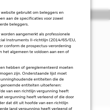
e website gebruikt om beleggers en
osities
Documenten
oen aan de specificaties voor zowel
eerde beleggers.
 worden aangemerkt als professionele
n uit de activa van het Fonds, dat
al Instruments II-richtlijn (2014/65/EU,
ger conform de prospectus-verordening
 het algemeen te voldoen aan een of
t een aandelenkarakter (bv. aandelen)
eten hebben of gereglementeerd moeten
s een aan de free float aangepaste
e mogen zijn. Onderstaande lijst moet
 van de referentie-index rekening
ergunninghoudende entiteiten die de
an een bedrijf. De aan de free float
 genoemde entiteiten uitoefenen:
en dat vrij in de markt beschikbaar
ite van de indexaanbieder op
fde van een richtlijn vergunning heeft
at vergunning heeft verleend of die door
r dat dit uit hoofde van een richtlijn
derde land vergunning heeft verleend of