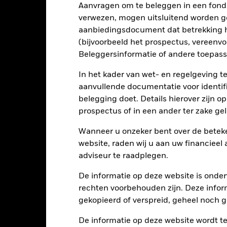
Aanvragen om te beleggen in een fond
11/mei/2017
Introductie fonds
verwezen, mogen uitsluitend worden g
GBP
Basisvaluta
aanbiedingsdocument dat betrekking h
(bijvoorbeeld het prospectus, vereenv
Aandelen
Index
Beleggersinformatie of andere toepass
Overige
Aankoopkosten (maximaal)
0,20%
In het kader van wet- en regelgeving t
Beheerskosten
aanvullende documentatie voor identif
IE00BYWYCF69
Prestatievergoeding
belegging doet. Details hierover zijn 
100.000,00
prospectus of in een ander ter zake g
Minimale vervolginleg
Herbeleggend
Domicilie
Wanneer u onzeker bent over de beteke
UCITS
website, raden wij u aan uw financieel
Beheersfirma
Aandelen Emerging Markets
adviseur te raadplegen.
agelijks, forward pricing basis
Afwikkeling transacties
De informatie op deze website is onder
BYWYCF6
Bloomberg-code
rechten voorbehouden zijn. Deze infor
gekopieerd of verspreid, geheel noch ge
De informatie op deze website wordt t