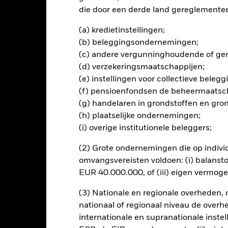
die door een derde land gereglementeer
lrisico.
De waarde en het rendement van beleggingen kunnen dalen
(a) kredietinstellingen;
ogelijk hun oorspronkelijke inleg.
(b) beleggingsondernemingen;
er onderhevig aan economisch of politieke factoren dan ontwikkel
uiditeitsrisico, beperkingen op beleggingen in bepaalde activa of de 
(c) andere vergunninghoudende of gere
ing van effecten of betalingen aan het Fonds. Valutarisico: Het Fonds
(d) verzekeringsmaatschappijen;
n daarom van invloed op de waarde van de belegging. De waarde va
(e) instellingen voor collectieve bele
 dagelijkse schommelingen op de aandelenmarkten. Tot de andere fac
(f) pensioenfondsen de beheermaatsc
ijfsresultaten en belangrijke gebeurtenissen in de bedrijven.
(g) handelaren in grondstoffen en gro
(h) plaatselijke ondernemingen;
(i) overige institutionele beleggers;
PRIIP KID
Fac
 Index Fund (IE)
(2) Grote ondernemingen die op indivi
omvangsvereisten voldoen: (i) balansto
Risicometer
nt
Kerngegevens
Managers
P
EUR 40.000.000, of (iii) eigen vermog
(3) Nationale en regionale overheden,
nationaal of regionaal niveau de overh
internationale en supranationale inste