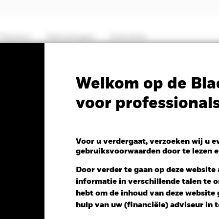
Thema's
Oplossingen
Inzichten
PRIIP KID
Fa
Welkom op de Bla
voor professional
ing Markets Index Fund
Voor u verdergaat, verzoeken wij u 
gebruiksvoorwaarden door te lezen e
Door verder te gaan op deze website a
informatie in verschillende talen te
 NAV 1 dag per 04/aug/2026
Morningstar Rating
hebt om de inhoud van deze website g
 0,00 (-0,01%)
hulp van uw (financiële) adviseur in 