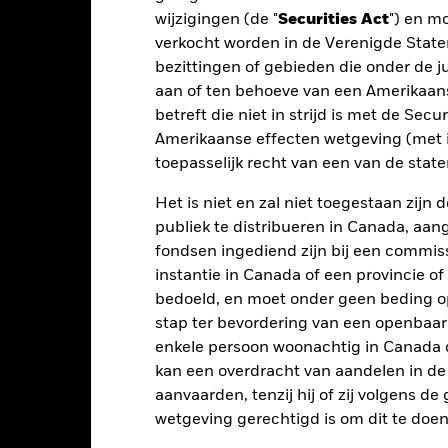
wijzigingen (de "
Securities Act
") en m
Belangrijkste Risico's
verkocht worden in de Verenigde State
bezittingen of gebieden die onder de ju
aan of ten behoeve van een Amerikaanse
betreft die niet in strijd is met de Secu
iger voor economische en politieke factoren dan ontwikkelde markt
Amerikaanse effecten wetgeving (met i
beperkingen op beleggingen in of transfers van activa, de laattijdige 
mheidsgerelateerde risico's.
Valutarisico: Het Fonds belegt in ander
toepasselijk recht van een van de stat
op de waarde van de belegging.
De waarde van aandelen en aandelen
n op de aandelenmarkten. Tot de andere factoren die van invloed zi
Het is niet en zal niet toegestaan zij
e gebeurtenissen in de bedrijven.
tellingen die diensten leveren zoals de bewaring van activa, of die o
publiek te distribueren in Canada, aa
llen aan financieel verlies.
Liquiditeitsrisico: lagere liquiditeit be
fondsen ingediend zijn bij een commiss
stellen beleggingen gemakkelijk aan te kopen of te verkopen.
instantie in Canada of een provincie of
bedoeld, en moet onder geen beding o
Kerngegevens
stap ter bevordering van een openbaa
enkele persoon woonachtig in Canada 
kan een overdracht van aandelen in d
aanvaarden, tenzij hij of zij volgens d
GBP 88.200.610
wetgeving gerechtigd is om dit te doen
Fondsomvang
per 04/aug/2026