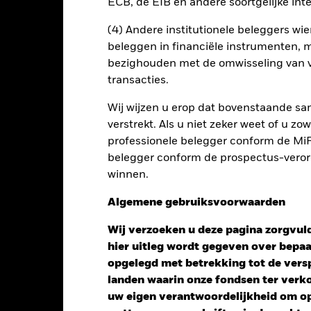
ECB, de EIB en andere soortgelijke inte
(4) Andere institutionele beleggers wier
beleggen in financiële instrumenten, m
bezighouden met de omwisseling van v
transacties.
Wij wijzen u erop dat bovenstaande sam
verstrekt. Als u niet zeker weet of u z
professionele belegger conform de MiFI
belegger conform de prospectus-verorde
winnen.
Performance
Algemene gebruiksvoorwaarden
Wij verzoeken u deze pagina zorgvuld
hier uitleg wordt gegeven over bepa
opgelegd met betrekking tot de versp
endement
landen waarin onze fondsen ter ver
uw eigen verantwoordelijkheid om op 
Kalenderjaar
12 maanden
Op jaarbasis
Cumula