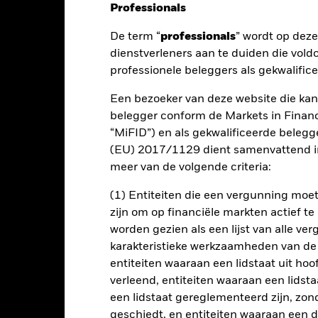
Professionals
De term “
professionals
” wordt op dez
nt
Kerngegevens
Managers
P
dienstverleners aan te duiden die vold
professionele beleggers als gekwalific
Een bezoeker van deze website die kan
 op uw belegging door een combinatie van kapitaalgroei en inkomste
belegger conform de Markets in Financi
pkomende aandelenmarkt weerspiegelt.
“MiFID”) en als gekwalificeerde beleg
(EU) 2017/1129 dient samenvattend in
legt voor zover dit mogelijk en praktisch haalbaar is in effecten me
meer van de volgende criteria:
ng Markets Index, de referentie-index van het Fonds.
(1) Entiteiten die een vergunning mo
ent van de aandelenmarkt in de wereldwijde opkomende markten en i
zijn om op financiële markten actief t
dex. Aangepast aan de free float betekent dat er voor de berekening
worden gezien als een lijst van alle v
in de markt beschikbaar zijn, en niet met alle uitgegeven aandelen v
karakteristieke werkzaamheden van de
andelenkoers van een bedrijf, vermenigvuldigd met het aantal aandel
ie-index (inclusief de componenten ervan) is beschikbaar op de webs
entiteiten waaraan een lidstaat uit hoo
verleend, entiteiten waaraan een lidsta
een lidstaat gereglementeerd zijn, zonde
geschiedt, en entiteiten waaraan een 