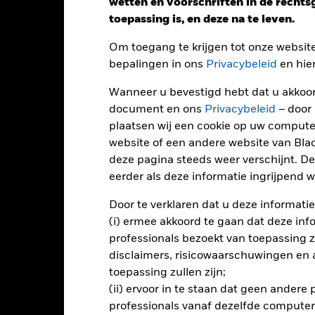
wetten en voorschriften in de recht
ge: 2017-04-01 00:00:00 to 2026-06-30 00:00:00.
toepassing is, en deze na te leven.
e: -100 to 200.
ze grafiek toont de prestatie van het product als het procentuele v
gelopen 8 jaar vergeleken met de benchmark. Het kan u helpen o
Om toegang te krijgen tot onze websit
rleden werd beheerd en het met de benchmark te vergelijken.
bepalingen in ons
Privacybeleid
en hie
art
30
Wanneer u bevestigd hebt dat u akkoord
r chart with 2 data series.
e chart has 1 X axis displaying categories.
document en ons
Privacybeleid
– door
e chart has 1 Y axis displaying Values. Range: -20 to 30.
plaatsen wij een cookie op uw compute
20
website of een andere website van Bl
deze pagina steeds weer verschijnt. De
10
eerder als deze informatie ingrijpend wi
alues
Door te verklaren dat u deze informatie
0
(i) ermee akkoord te gaan dat deze info
professionals bezoekt van toepassing zal
disclaimers, risicowaarschuwingen en
-10
toepassing zullen zijn;
(ii) ervoor in te staan dat geen andere
professionals vanaf dezelfde computer
-20