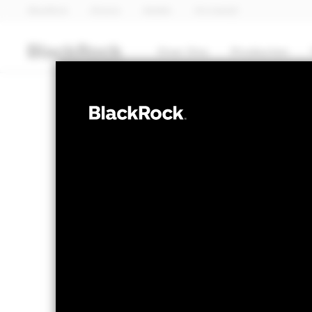
BlackRock
iShares
Aladdin
Ons bedrijf
Over Ons
Producten
AANDELEN
iShares Emerg
(IE)
NAV per 04/aug/2026
Verandering
GBP 19,57
GBP
Variatie 52wk: 14,52 - 21,60