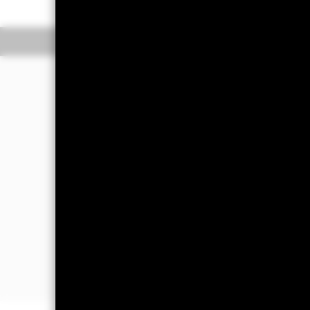
Overzicht
Rendeme
Beleggingsdoel
Het Fonds streeft naar een rendement
het rendement van de wereldwijde o
Het Fonds wordt passief beheerd en be
die deel uitmaken van de MSCI Emergi
De referentie-index meet het rendem
en voor marktkapitalisatie gewogen in
wordt gehouden met aandelen die vrij 
aangepaste marktkapitalisatie is de a
is. Meer informatie over de Referent
https://www.msci.com/constituents.