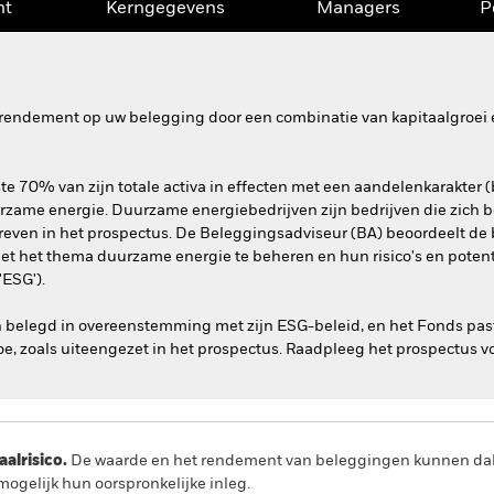
nt
Kerngegevens
Managers
P
rendement op uw belegging door een combinatie van kapitaalgroei e
e 70% van zijn totale activa in effecten met een aandelenkarakter (
urzame energie. Duurzame energiebedrijven zijn bedrijven die zich 
reven in het prospectus. De Beleggingsadviseur (BA) beoordeelt de
met het thema duurzame energie te beheren en hun risico's en potent
'ESG').
n belegd in overeenstemming met zijn ESG-beleid, en het Fonds pas
e, zoals uiteengezet in het prospectus. Raadpleeg het prospectus vo
lrisico.
De waarde en het rendement van beleggingen kunnen dalen
ogelijk hun oorspronkelijke inleg.