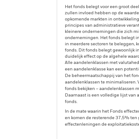
Het fonds belegt voor een groot dee
zullen invloed hebben op de waard
opkomende markten in ontwikkeling w
principes van administratieve veran
kleinere ondernemingen die zich mi
ondernemingen. Het fonds belegt in
in meerdere sectoren te beleggen, 
fonds. Dit fonds belegt gewoonlijk i
duidelijk effect op de algehele waar
Alle aandelenklassen met valutahedg
een aandelenklasse kan een potentie
De beheermaatschappij van het fond
aandelenklassen te minimaliseren. Vi
fonds bekijken – aandelenklassen 
Daarnaast is een volledige lijst va
fonds.
In de mate waarin het Fonds effect
en komen de resterende 37,5% ten g
effectenleningen de exploitatiekost