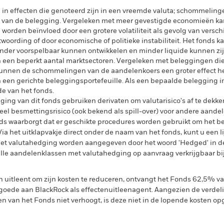
l in effecten die genoteerd zijn in een vreemde valuta; schommelin
e van de belegging. Vergeleken met meer gevestigde economieën ka
orden beïnvloed door een grotere volatiliteit als gevolg van versc
twoording of door economische of politieke instabiliteit. Het fonds 
nder voorspelbaar kunnen ontwikkelen en minder liquide kunnen zi
 een beperkt aantal marktsectoren. Vergeleken met beleggingen die
kunnen de schommelingen van de aandelenkoers een groter effect h
n een gerichte beleggingsportefeuille. Als een bepaalde belegging in
de van het fonds.
ing van dit fonds gebruiken derivaten om valutarisico's af te dekke
el besmettingsrisico (ook bekend als spill-over) voor andere aande
s waarborgt dat er geschikte procedures worden gebruikt om het be
a het uitklapvakje direct onder de naam van het fonds, kunt u een li
met valutahedging worden aangegeven door het woord 'Hedged' in d
n alle aandelenklassen met valutahedging op aanvraag verkrijgbaar b
en uitleent om zijn kosten te reduceren, ontvangt het Fonds 62,5%
oede aan BlackRock als effectenuitleenagent. Aangezien de verdel
en van het Fonds niet verhoogt, is deze niet in de lopende kosten 