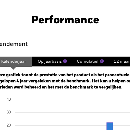
Performance
endement
Kalenderjaar
Op jaarbasis
Cumulatief
12 maa
ge: 2021-11-30 00:00:00 to 2026-07-31 00:00:00.
: -50 to 100.
ze grafiek toont de prestatie van het product als het procentuele v
gelopen 4 jaar vergeleken met de benchmark. Het kan u helpen o
rleden werd beheerd en het met de benchmark te vergelijken.
art
40
r chart with 3 data series.
e chart has 1 X axis displaying categories.
e chart has 1 Y axis displaying Values. Range: -30 to 40.
30
20