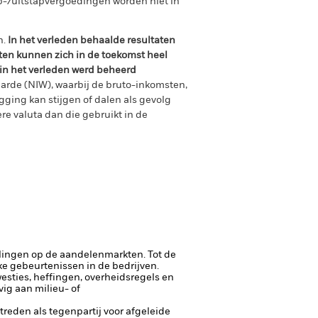
p-/uitstapvergoedingen worden niet in
n.
In het verleden behaalde resultaten
ten kunnen zich in de toekomst heel
 in het verleden werd beheerd
arde (NIW), waarbij de bruto-inkomsten,
ging kan stijgen of dalen als gevolg
e valuta dan die gebruikt in de
lingen op de aandelenmarkten. Tot de
ke gebeurtenissen in de bedrijven.
esties, heffingen, overheidsregels en
ig aan milieu- of
ptreden als tegenpartij voor afgeleide