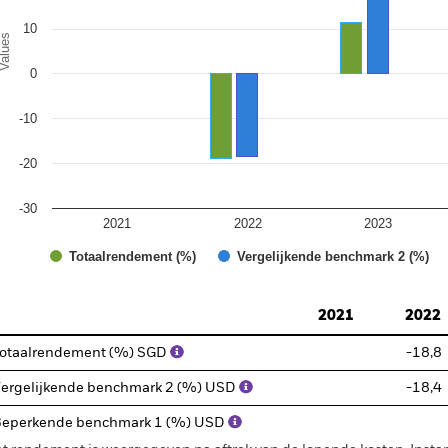
10
alues
0
-10
-20
-30
2021
2022
2023
Totaalrendement (%)
Vergelijkende benchmark 2 (%)
d of interactive chart.
2021
2022
otaalrendement (%) SGD
-18,8
ergelijkende benchmark 2 (%) USD
-18,4
eperkende benchmark 1 (%) USD