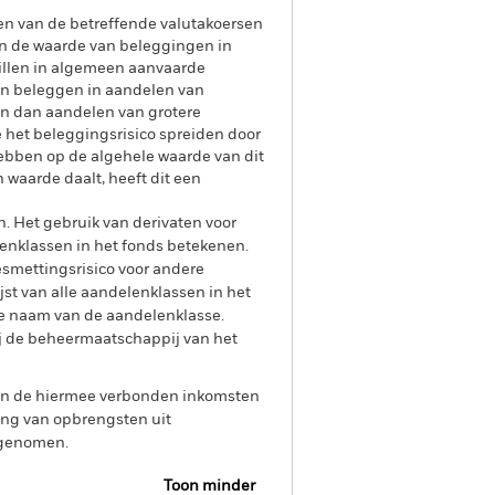
gen van de betreffende valutakoersen
n de waarde van beleggingen in
hillen in algemeen aanvaarde
kan beleggen in aandelen van
jn dan aandelen van grotere
 het beleggingsrisico spreiden door
ebben op de algehele waarde van dit
 waarde daalt, heeft dit een
n. Het gebruik van derivaten voor
lenklassen in het fonds betekenen.
smettingsrisico voor andere
jst van alle aandelenklassen in het
e naam van de aandelenklasse.
ij de beheermaatschappij van het
 van de hiermee verbonden inkomsten
ing van opbrengsten uit
opgenomen.
Toon minder