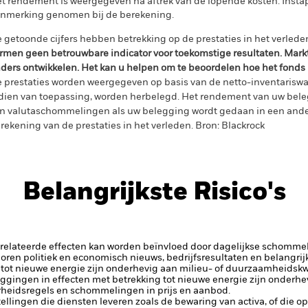
t rendement is weergegeven na aftrek van de lopende kosten. Insta
nmerking genomen bij de berekening.
 getoonde cijfers hebben betrekking op de prestaties in het verlede
rmen geen betrouwbare indicator voor toekomstige resultaten. Mark
ders ontwikkelen. Het kan u helpen om te beoordelen hoe het fonds
 prestaties worden weergegeven op basis van de netto-inventariswa
dien van toepassing, worden herbelegd. Het rendement van uw beleg
n valutaschommelingen als uw belegging wordt gedaan in een ander
rekening van de prestaties in het verleden. Bron: Blackrock
Belangrijkste Risico's
elateerde effecten kan worden beïnvloed door dagelijkse schomme
horen politiek en economisch nieuws, bedrijfsresultaten en belangrij
tot nieuwe energie zijn onderhevig aan milieu- of duurzaamheidskw
ggingen in effecten met betrekking tot nieuwe energie zijn onderhev
heidsregels en schommelingen in prijs en aanbod.
tellingen die diensten leveren zoals de bewaring van activa, of die o