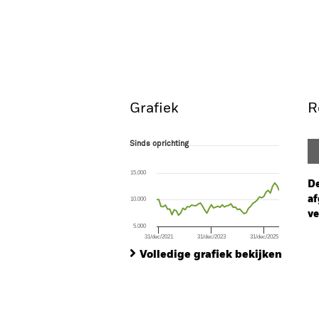
Grafiek
R
Sinds oprichting
Sinds oprichting
Line chart with 57 data points.
The chart has 1 X axis displaying Time. Ran
15.000
The chart has 1 Y axis displaying values. Range
De
af
10.000
ve
5.000
31/dec/2021
31/dec/2023
31/dec/2025
Ch
End of interactive chart.
Ba
Volledige grafiek bekijken
Th
Th