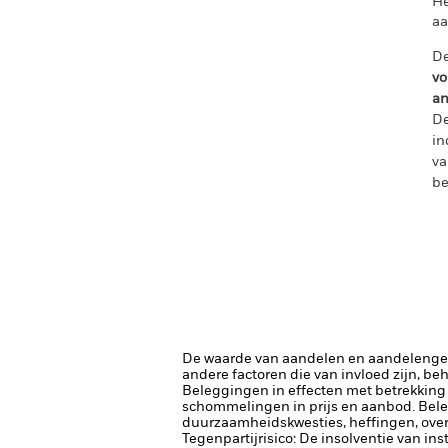
He
aa
De
vo
an
De
in
va
be
De waarde van aandelen en aandelenger
andere factoren die van invloed zijn, be
Beleggingen in effecten met betrekking 
schommelingen in prijs en aanbod.
Bele
duurzaamheidskwesties, heffingen, over
Tegenpartijrisico: De insolventie van ins