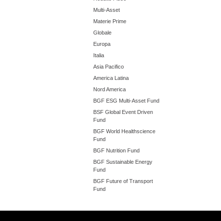
Multi-Asset
Materie Prime
Globale
Europa
Italia
Asia Pacifico
America Latina
Nord America
BGF ESG Multi-Asset Fund
BSF Global Event Driven
Fund
BGF World Healthscience
Fund
BGF Nutrition Fund
BGF Sustainable Energy
Fund
BGF Future of Transport
Fund