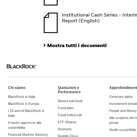
Institutional Cash Series - Interi
Report (English)
Mostra tutti i documenti
Chi siamo
Quotazioni e
Approfondiment
Performance
BlackRock in Italia
Generare alpha
Mostra tutti fondi
BlackRock in Europa
Investimenti temati
Fondi Attivi
I 25 anni di BlackRock in
People and Money
Fondi Indicizzati
Italia
Alla scoperta dei m
ETF iShares
Il nostro approccio alla
privati
sostenibilità
Azionario
Studio sui portfoli
Financial Markets Advisory
Reddito Fisso