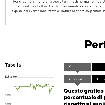
I Fondi comuni monetari a breve termine di norma non registr
impatto sul Fondo. Il rischio di investimento è concentrato in 
a qualsiasi evento localizzato di natura economica, politica, n
BlackRock ICS Sterling Government Liquidity
Per
Overview
Rendimento
Scheda
Tabella
Rendimenti
Liqui
Dal lancio
Dal lancio
Anno solare
Annua
Line chart with 177 data points.
The chart has 1 X axis displaying Time. Range: 2023-03-20 00:00:00 to
1
The chart has 1 Y axis displaying values. Range: 0.9992 to 1.0004.
Questo grafico
0.9996
percentuale di 
rispetto al suo 
0.9992