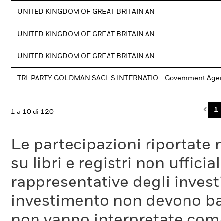
UNITED KINGDOM OF GREAT BRITAIN AN
UNITED KINGDOM OF GREAT BRITAIN AN
UNITED KINGDOM OF GREAT BRITAIN AN
TRI-PARTY GOLDMAN SACHS INTERNATIO
Government Age
Pre
1
1 a 10 di 120
Le partecipazioni riportate 
su libri e registri non uffic
rappresentative degli investi
investimento non devono bas
non vanno interpretate come