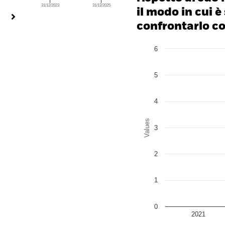
31/12/2023
31/12/2025
End of interactive chart.
il modo in cui è
confrontarlo con
Chart
6
Bar chart with 2 data series
The chart has 1 X axis disp
The chart has 1 Y axis disp
5
4
Values
3
2
1
0
2021