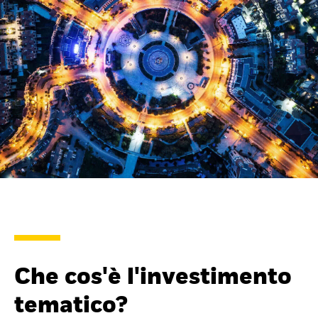
Italia
Change location
BlackRock
iShares
Aladdin
La nostra società
Che cos'è l'investimento
tematico?