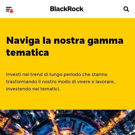
Benvenuto sul sito di BlackRock dedicato agli
investitori privati.
Naviga la nostra gamma
Per accedere direttamente ad un altro sito BlackRock ti
preghiamo di aggiornare
la tua tipologia utente
tematica
Chi siamo
Investi nei trend di lungo periodo che stanno
Quotazioni e Performance
trasformando il nostro modo di vivere e lavorare,
investendo nei tematici.
Approfondimenti
Risorse
Investitore privato