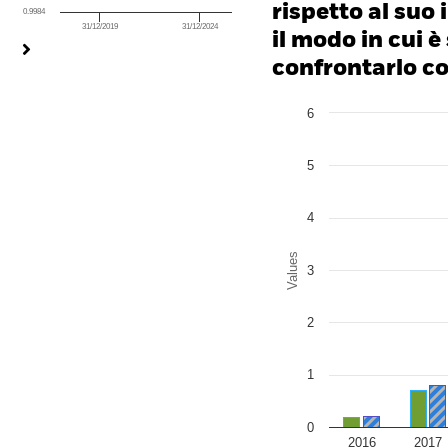
rispetto al suo 
0.9984
31/12/2019
31/12/2024
End of interactive chart.
il modo in cui è
confrontarlo con
Chart
6
Bar chart with 2 data series
The chart has 1 X axis disp
The chart has 1 Y axis disp
5
4
Values
3
2
1
0
2016
2017