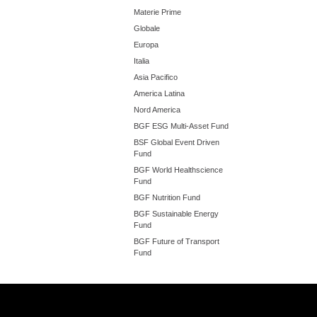
Materie Prime
Globale
Europa
Italia
Asia Pacifico
America Latina
Nord America
BGF ESG Multi-Asset Fund
BSF Global Event Driven
Fund
BGF World Healthscience
Fund
BGF Nutrition Fund
BGF Sustainable Energy
Fund
BGF Future of Transport
Fund