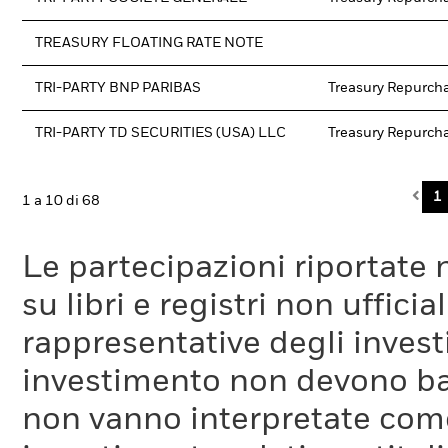
TREASURY FLOATING RATE NOTE
TRI-PARTY BNP PARIBAS
Treasury Repurch
TRI-PARTY TD SECURITIES (USA) LLC
Treasury Repurch
Pre
1
1 a 10 di 68
Le partecipazioni riportate 
su libri e registri non uffic
rappresentative degli investi
investimento non devono bas
non vanno interpretate come