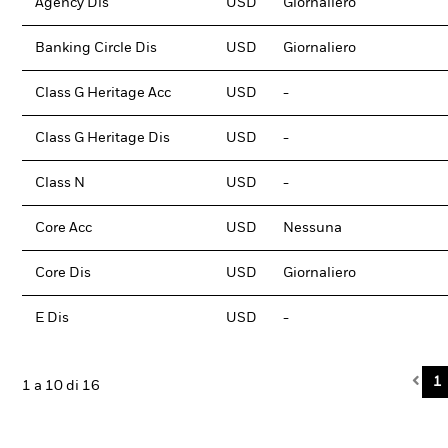
Agency Dis
USD
Giornaliero
Banking Circle Dis
USD
Giornaliero
Class G Heritage Acc
USD
-
Class G Heritage Dis
USD
-
Class N
USD
-
Core Acc
USD
Nessuna
Core Dis
USD
Giornaliero
E Dis
USD
-
Pre
1
1 a 10 di 16