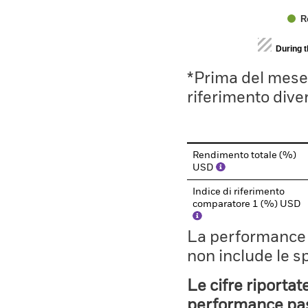
R
End of interactive chart.
During 
*Prima del mese 
riferimento divers
Rendimento totale (%)
USD
Indice di riferimento
comparatore 1 (%) USD
La performance il
non include le s
Le cifre riportat
performance pass