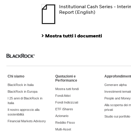
Institutional Cash Series - Interi
Report (English)
Mostra tutti i documenti
Chi siamo
Quotazioni e
Approfondiment
Performance
BlackRock in Italia
Generare alpha
Mostra tutti fondi
BlackRock in Europa
Investimenti temati
Fondi Attivi
I 25 anni di BlackRock in
People and Money
Fondi Indicizzati
Italia
Alla scoperta dei m
ETF iShares
Il nostro approccio alla
privati
sostenibilità
Azionario
Studio sui portfoli
Financial Markets Advisory
Reddito Fisso
Multi-Asset