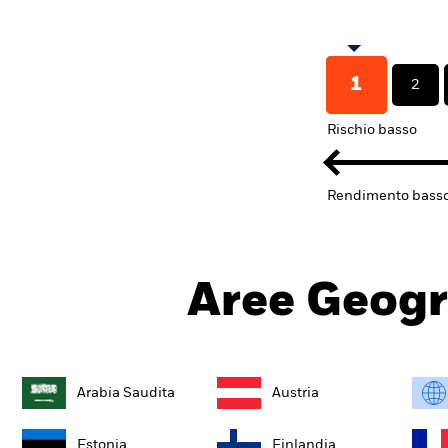
1
2
Rischio basso
Rendimento bass
Aree Geogr
Arabia Saudita
Austria
Estonia
Finlandia