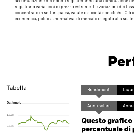
accumulazione del Fondo registreranno una diminuzione del
registrano variazioni di prezzo estreme. Le variazioni dei tas
concentrato in settori, paesi, valute o società specifiche. Ciò
economica, politica, normativa, di mercato o legato alla sosten
BlackRock ICS US Treasury Fund
Per
Overview
Rendimento
Scheda
Tabella
Rendimenti
Liqui
Dal lancio
Dal lancio
Anno solare
Annua
Line chart with 104 data points.
The chart has 1 X axis displaying Time. Range: 2018-01-01 00:00:00 to
1.0008
The chart has 1 Y axis displaying values. Range: 0.9984 to 1.002.
Questo grafico
0.9996
percentuale di 