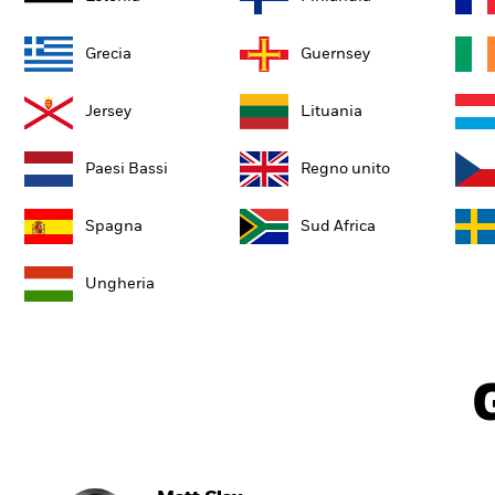
Grecia
Guernsey
Jersey
Lituania
Paesi Bassi
Regno unito
Spagna
Sud Africa
Ungheria