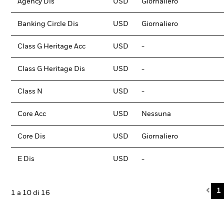
Agency Dis
USD
Giornaliero
Banking Circle Dis
USD
Giornaliero
Class G Heritage Acc
USD
-
Class G Heritage Dis
USD
-
Class N
USD
-
Core Acc
USD
Nessuna
Core Dis
USD
Giornaliero
E Dis
USD
-
Pre
1
1 a 10 di 16