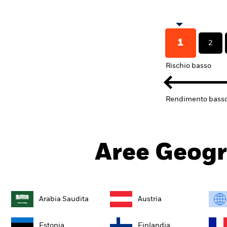
1
2
Rischio basso
Rendimento bass
Aree Geogr
Arabia Saudita
Austria
Estonia
Finlandia