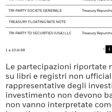
TRI-PARTY SOCIETE GENERALE
Treasury Repurch
TREASURY FLOATING RATE NOTE
TRI-PARTY TD SECURITIES (USA) LLC
Treasury Repurch
Pre
1
1 a 10 di 68
Le partecipazioni riportate 
su libri e registri non uffic
rappresentative degli investi
investimento non devono bas
non vanno interpretate come