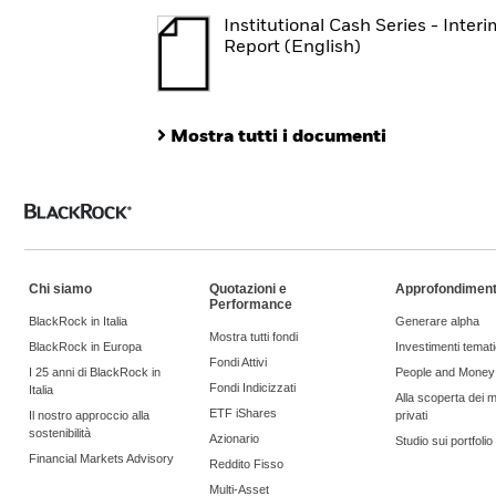
Institutional Cash Series - Interi
Report (English)
Mostra tutti i documenti
Chi siamo
Quotazioni e
Approfondiment
Performance
BlackRock in Italia
Generare alpha
Mostra tutti fondi
BlackRock in Europa
Investimenti temati
Fondi Attivi
I 25 anni di BlackRock in
People and Money
Fondi Indicizzati
Italia
Alla scoperta dei m
ETF iShares
Il nostro approccio alla
privati
sostenibilità
Azionario
Studio sui portfoli
Financial Markets Advisory
Reddito Fisso
Multi-Asset