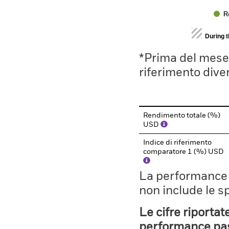
R
End of interactive chart.
During 
*Prima del mese 
riferimento divers
Rendimento totale (%)
USD
Indice di riferimento
comparatore 1 (%) USD
La performance il
non include le s
Le cifre riportat
performance pass