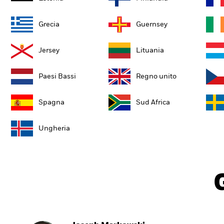
Grecia
Guernsey
Jersey
Lituania
Paesi Bassi
Regno unito
Spagna
Sud Africa
Ungheria