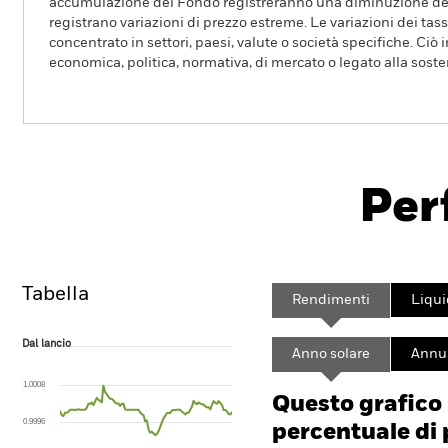
accumulazione del Fondo registreranno una diminuzione del
registrano variazioni di prezzo estreme. Le variazioni dei tas
concentrato in settori, paesi, valute o società specifiche. Ciò
economica, politica, normativa, di mercato o legato alla sosten
BlackRock ICS US Treasury Fund
Per
Overview
Rendimento
Scheda
Tabella
Rendimenti
Liqui
Dal lancio
Dal lancio
Anno solare
Annua
Line chart with 104 data points.
The chart has 1 X axis displaying Time. Range: 2018-01-01 00:00:00 to
1.0008
The chart has 1 Y axis displaying values. Range: 0.9984 to 1.002.
Questo grafico
0.9996
percentuale di 