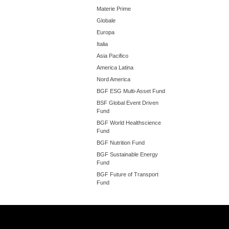
Materie Prime
Globale
Europa
Italia
Asia Pacifico
America Latina
Nord America
BGF ESG Multi-Asset Fund
BSF Global Event Driven
Fund
BGF World Healthscience
Fund
BGF Nutrition Fund
BGF Sustainable Energy
Fund
BGF Future of Transport
Fund