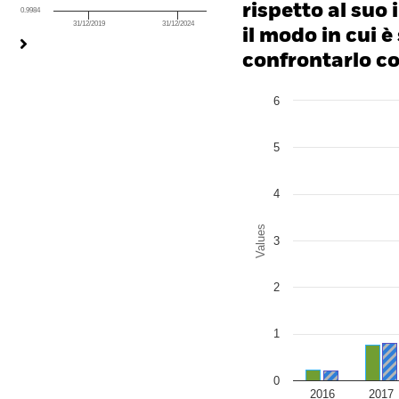
rispetto al suo 
0.9984
31/12/2019
31/12/2024
End of interactive chart.
il modo in cui è
confrontarlo con
Chart
6
Bar chart with 2 data series
The chart has 1 X axis disp
The chart has 1 Y axis disp
5
4
Values
3
2
1
0
2016
2017