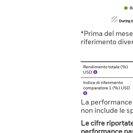
R
End of interactive chart.
During 
*Prima del mese 
riferimento divers
Rendimento totale (%)
USD
Indice di riferimento
comparatore 1 (%) USD
La performance il
non include le s
Le cifre riportat
performance pass