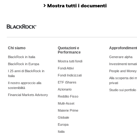
Mostra tutti i documenti
Chi siamo
Quotazioni e
Approfondiment
Performance
BlackRock in Italia
Generare alpha
Mostra tutti fondi
BlackRock in Europa
Investimenti temati
Fondi Attivi
I 25 anni di BlackRock in
People and Money
Fondi Indicizzati
Italia
Alla scoperta dei m
ETF iShares
Il nostro approccio alla
privati
sostenibilità
Azionario
Studio sui portfoli
Financial Markets Advisory
Reddito Fisso
Multi-Asset
Materie Prime
Globale
Europa
Italia