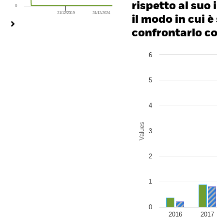
rispetto al suo 
0
31/12/2019
31/12/2024
End of interactive chart.
il modo in cui è
confrontarlo con
Chart
6
Bar chart with 2 data series
The chart has 1 X axis disp
The chart has 1 Y axis disp
5
4
Values
3
2
1
0
2016
2017