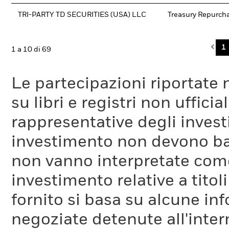
TRI-PARTY TD SECURITIES (USA) LLC
Treasury Repurch
Pre
1
1 a 10 di 69
Le partecipazioni riportate 
su libri e registri non uffic
rappresentative degli investi
investimento non devono bas
non vanno interpretate come
investimento relative a titoli
fornito si basa su alcune inf
negoziate detenute all'inter