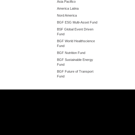
Asia Pacifico
America Latina
Nord America
BGF ESG Multi-Asset Fund
BSF Global Event Driven
Fund
BGF World Healthscience
Fund
BGF Nutrition Fund
BGF Sustainable Energy
Fund
BGF Future of Transport
Fund