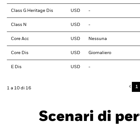
Class G Heritage Dis
USD
-
Class N
USD
-
Core Acc
USD
Nessuna
Core Dis
USD
Giornaliero
E Dis
USD
-
Pre
1
1 a 10 di 16
Scenari di pe