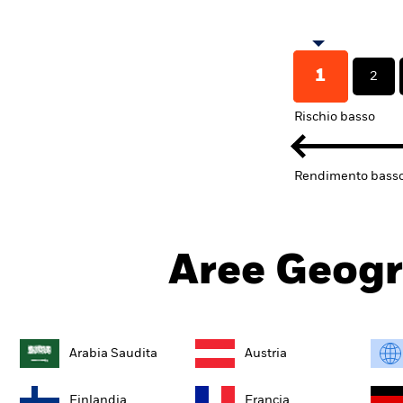
1
2
Rischio basso
Rendimento bass
Aree Geogr
Arabia Saudita
Austria
Finlandia
Francia