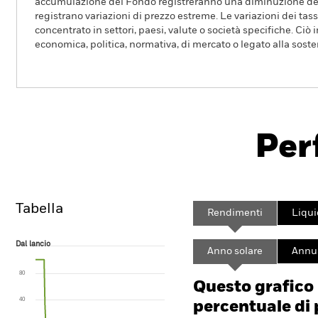
accumulazione del Fondo registreranno una diminuzione del
registrano variazioni di prezzo estreme. Le variazioni dei tas
concentrato in settori, paesi, valute o società specifiche. Ciò
economica, politica, normativa, di mercato o legato alla sosten
BlackRock ICS US Treasury Fund
Per
Overview
Rendimento
Scheda
Tabella
Rendimenti
Liqui
Dal lancio
Dal lancio
Anno solare
Annua
Line chart with 151 data points.
The chart has 1 X axis displaying Time. Range: 2012-09-01 00:00:00 to
80
The chart has 1 Y axis displaying values. Range: 0 to 120.
Questo grafico
40
percentuale di 