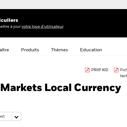
iculiers
ettre à jour
votre type d'utilisateur
.
ître
Produits
Thèmes
Education
PRIIP KID
Fic
tec
Markets Local Currency