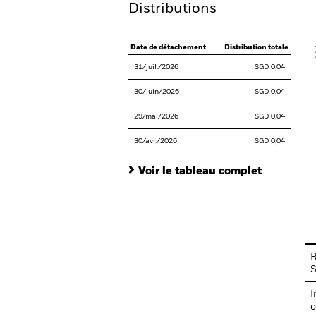
Distributions
V
Date de détachement
Distribution totale
31/juil./2026
SGD 0,04
30/juin/2026
SGD 0,04
29/mai/2026
SGD 0,04
30/avr./2026
SGD 0,04
Voir le tableau complet
En
R
I
c