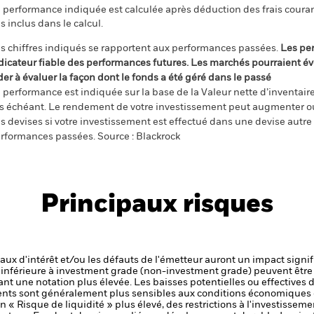
 performance indiquée est calculée après déduction des frais courant
s inclus dans le calcul.
s chiffres indiqués se rapportent aux performances passées.
Les pe
dicateur fiable des performances futures. Les marchés pourraient év
der à évaluer la façon dont le fonds a été géré dans le passé
 performance est indiquée sur la base de la Valeur nette d’inventaire 
s échéant. Le rendement de votre investissement peut augmenter ou
s devises si votre investissement est effectué dans une devise autre q
rformances passées. Source : Blackrock
Principaux risques
 taux d'intérêt et/ou les défauts de l'émetteur auront un impact signif
é inférieure à investment grade (non-investment grade) peuvent être 
nt une notation plus élevée. Les baisses potentielles ou effectives d
ts sont généralement plus sensibles aux conditions économiques e
« Risque de liquidité » plus élevé, des restrictions à l'investissemen