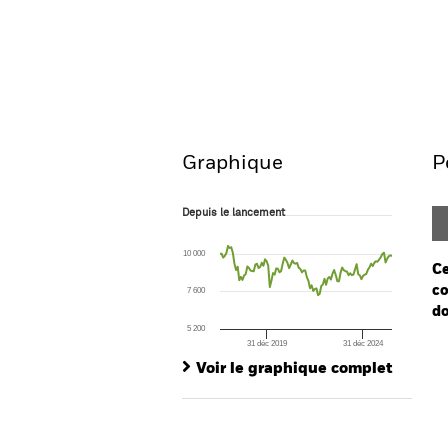
BGF Emerging Markets Local
Aperçu
Performances
Graphique
P
Depuis le lancement
Depuis le lancement
Line chart with 108 data points.
The chart has 1 X axis displaying Time. Ran
10 000
The chart has 1 Y axis displaying values. Range
Ce
co
7 600
do
5 200
31 déc 2019
31 déc 2024
Ch
End of interactive chart.
Ba
Voir le graphique complet
Th
Th