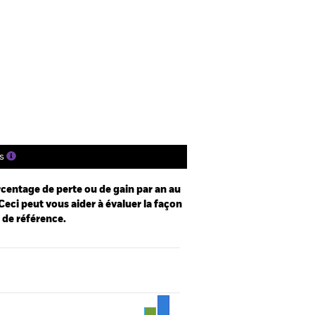
e
Prospectus
Télécharger
nique
tions
Documentation
s
centage de perte ou de gain par an au
Ceci peut vous aider à évaluer la façon
e de référence.