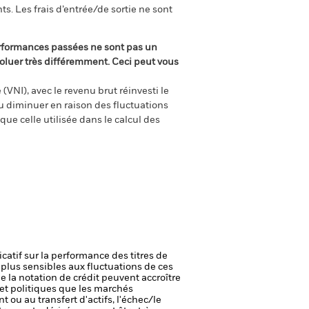
s. Les frais d’entrée/de sortie ne sont
rformances passées ne sont pas un
oluer très différemment. Ceci peut vous
(VNI), avec le revenu brut réinvesti le
 diminuer en raison des fluctuations
ue celle utilisée dans le calcul des
icatif sur la performance des titres de
plus sensibles aux fluctuations de ces
e la notation de crédit peuvent accroître
t politiques que les marchés
t ou au transfert d'actifs, l'échec/le