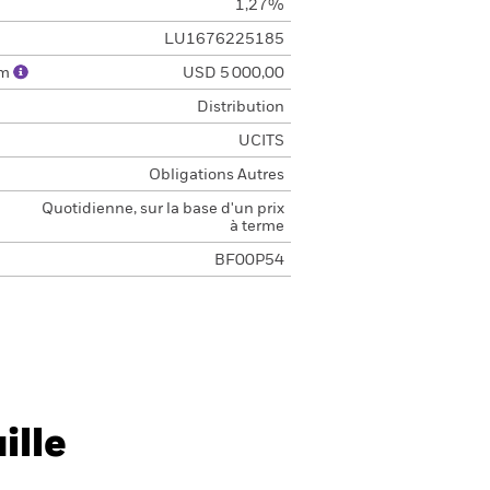
1,27%
LU1676225185
um
USD 5 000,00
Distribution
UCITS
Obligations Autres
Quotidienne, sur la base d'un prix
à terme
BF00P54
ille