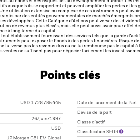
ments au Fonds et des risques liés au développement durable.
Les ins
tifs auxquels ils se rapportent et peuvent amplifier les pertes et les 
 Une utilisation extensive ou complexe de ces instruments peut avoi
u garantis par des entités gouvernementales de marchés émergents p
mies développées.
Cette Catégorie d'Actions peut verser des dividendes
tion de revenus plus élevés, mais elle peut aussi avoir pour effet de 
nce à long terme du capital.
de tout établissement fournissant des services tels que la garde d'acti
nstruments peut exposer le Fonds à des pertes financières.
Risque de 
ne lui verse pas les revenus dus ou ne lui rembourse pas le capital à
 les ventes ne suffisent pas pour négocier facilement les investissem
Points clés
USD 1 728 785 445
Date de lancement de la Part
Devise de la part
26/juin/1997
Classe d’actif
USD
Classification SFDR
JP Morgan GBI-EM Global