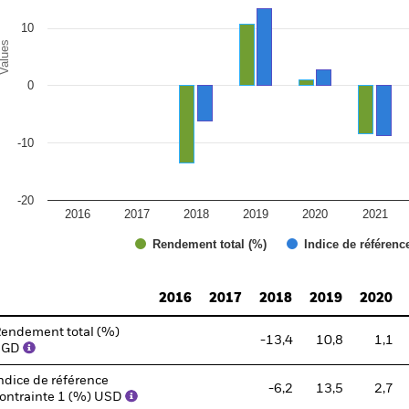
10
alues
0
-10
-20
2016
2017
2018
2019
2020
2021
Rendement total (%)
Indice de référenc
d of interactive chart.
2016
2017
2018
2019
2020
endement total (%)
-13,4
10,8
1,1
SGD
ndice de référence
-6,2
13,5
2,7
ontrainte 1 (%) USD