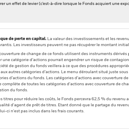
er un effet de levier (c’est-à-dire lorsque le Fonds acquiert une exp
 de perte en capital.
La valeur des investissements et les reven
ntis. Les investisseurs peuvent ne pas récupérer le montant initial
 couverture de change de ce fonds utilisent des instruments dérivés 
 une catégorie d’actions pourrait engendrer un risque de contagion (e
ciété de gestion du fonds veillera à ce que des procédures appropriée
n aux autres catégories d’actions. Le menu déroulant situé juste sou
égories d’actions du fonds. Les catégories d’actions avec couverture 
 complète de toutes les catégories d'actions avec couverture de ch
stion du fonds.
 titres pour réduire les coûts, le Fonds percevra 62,5 % du revenu a
alité d'agent de prêt de titres. Etant donné que le partage du reven
ui-ci n'est pas inclus dans les frais courants.