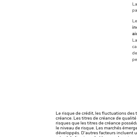
La
pa
Le
in
ai
La
ca
de
pe
Le risque de crédit, les fluctuations des
créance. Les titres de créance de qualit
risques que les titres de créance posséda
le niveau de risque.
Les marchés émergen
développés. D'autres facteurs incluent un 