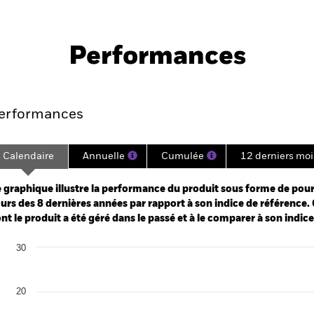
PRIIP KID
Fich
 Currency Bond Fund
tech
Performances
Points clés
Gérants
Principales posi
erformances
Calendaire
Annuelle
Cumulée
12 derniers moi
ge: 2017-08-01 00:00:00 to 2026-07-31 00:00:00.
: -48 to 24.
 graphique illustre la performance du produit sous forme de pour
urs des 8 dernières années par rapport à son indice de référence. 
nt le produit a été géré dans le passé et à le comparer à son indic
art
30
r chart with 2 data series.
e chart has 1 X axis displaying categories.
e chart has 1 Y axis displaying Values. Range: -20 to 30.
20