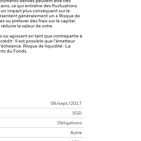
truments dérivés peuvent être très
gains, ce qui entraîne des fluctuations
r un impact plus conséquent sur le
résentent généralement un « Risque de
 ou prélever des frais sur le capital.
réduire la valeur de votre
fs ou agissant en tant que contrepartie à
crédit : Il est possible que l'émetteur
 l'échéance.
Risque de liquidité : La
ents du Fonds.
06/sept./2017
SGD
Obligations
Autre