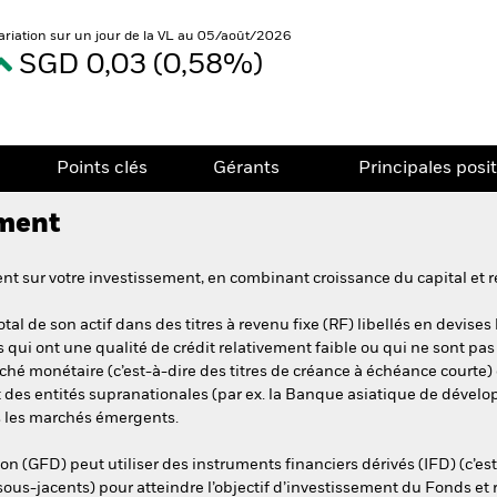
ariation sur un jour de la VL au 05/août/2026
SGD 0,03 (0,58%)
Points clés
Gérants
Principales posi
ement
t sur votre investissement, en combinant croissance du capital et r
al de son actif dans des titres à revenu fixe (RF) libellés en devis
ui ont une qualité de crédit relativement faible ou qui ne sont pas 
ché monétaire (c’est-à-dire des titres de créance à échéance courte) 
t des entités supranationales (par ex. la Banque asiatique de dévelo
ns les marchés émergents.
on (GFD) peut utiliser des instruments financiers dérivés (IFD) (c’es
 sous-jacents) pour atteindre l’objectif d’investissement du Fonds et 