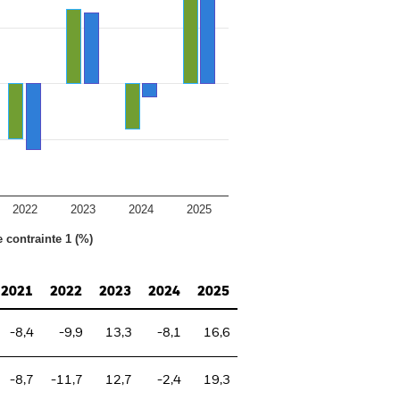
2022
2023
2024
2025
e contrainte 1 (%)
2021
2022
2023
2024
2025
-8,4
-9,9
13,3
-8,1
16,6
-8,7
-11,7
12,7
-2,4
19,3