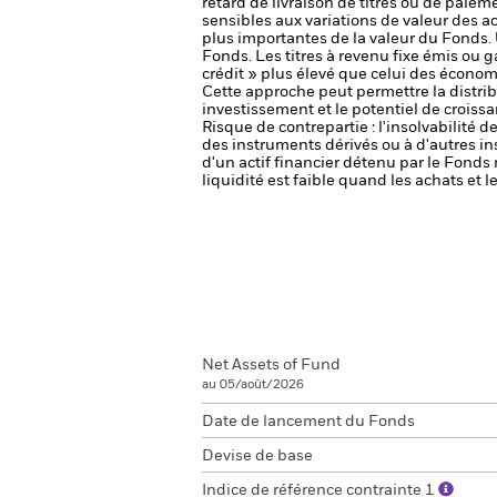
retard de livraison de titres ou de paie
sensibles aux variations de valeur des ac
plus importantes de la valeur du Fonds.
Fonds.
Les titres à revenu fixe émis o
crédit » plus élevé que celui des écono
Cette approche peut permettre la distribu
investissement et le potentiel de croissa
Risque de contrepartie : l'insolvabilité 
des instruments dérivés ou à d'autres i
d'un actif financier détenu par le Fonds 
liquidité est faible quand les achats et
Net Assets of Fund
au 05/août/2026
Date de lancement du Fonds
Devise de base
Indice de référence contrainte 1