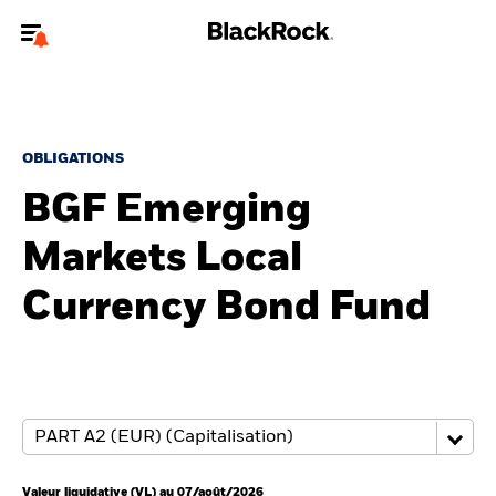
Bienvenue sur le site BlackRock pour les particuliers
Pour accéder directement à un autre site BlackRock, veuillez mettre à
jour
votre type d'utilisateur
.
OBLIGATIONS
BGF Emerging
Nous connaître
Markets Local
Produits
Currency Bond Fund
Thèmes
Education
Particuliers
Valeur liquidative (VL) au 07/août/2026