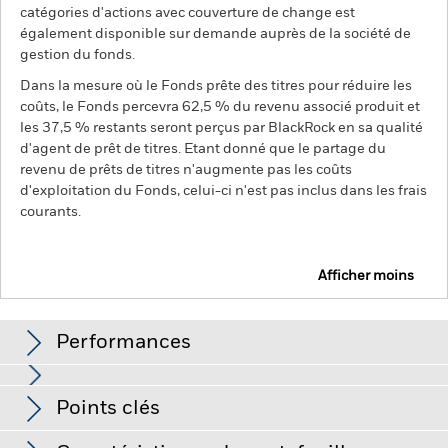
catégories d'actions avec couverture de change est
également disponible sur demande auprès de la société de
gestion du fonds.
Dans la mesure où le Fonds prête des titres pour réduire les
coûts, le Fonds percevra 62,5 % du revenu associé produit et
les 37,5 % restants seront perçus par BlackRock en sa qualité
d'agent de prêt de titres. Etant donné que le partage du
revenu de prêts de titres n'augmente pas les coûts
d'exploitation du Fonds, celui-ci n'est pas inclus dans les frais
courants.
Afficher moins
BGF Emerging Markets Local Currency Bond Fund
Performances
Graphique
Points clés
Le risque de crédit, les fluctuations des taux d'intérêt et/ou
les défauts de l'émetteur auront un impact significatif sur la
performance des titres de créance. Les titres de créance de