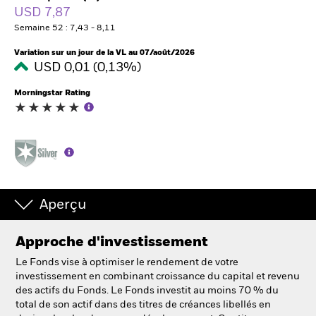
France
USD 7,87
Change location
Semaine 52 : 7,43 - 8,11
BlackRock
Variation sur un jour de la VL au 07/août/2026
USD 0,01 (0,13%)
iShares
Morningstar Rating
Aladdin
Notre société
Aperçu
Approche d'investissement
Le Fonds vise à optimiser le rendement de votre
investissement en combinant croissance du capital et revenu
des actifs du Fonds. Le Fonds investit au moins 70 % du
total de son actif dans des titres de créances libellés en