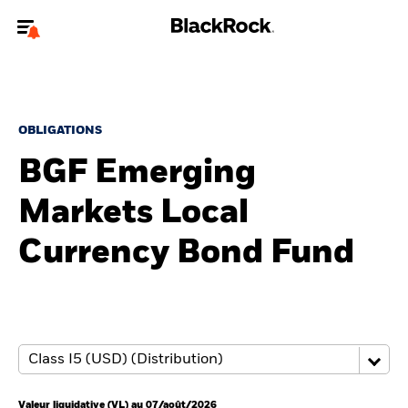
Bienvenue sur le site BlackRock pour les particuliers
Pour accéder directement à un autre site BlackRock, veuillez mettre à
jour
votre type d'utilisateur
.
OBLIGATIONS
BGF Emerging
Nous connaître
Markets Local
Produits
Currency Bond Fund
Thèmes
Education
Particuliers
Valeur liquidative (VL) au 07/août/2026