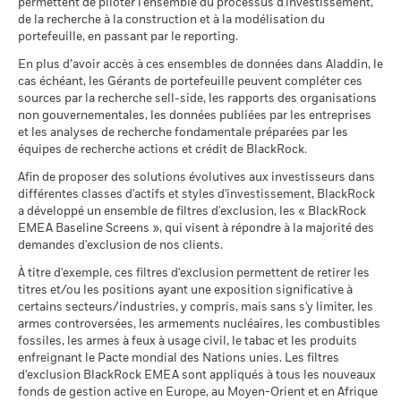
Régime fiscal PEA
-
Scénarios
MSCI - Armes controversées
permettent de piloter l'ensemble du processus d'investissement,
0,00%
susceptibles de modification.
de la recherche à la construction et à la modélisation du
BlackRock Global Funds - Annual Report
au 30/juin/2026
portefeuille, en passant par le reporting.
Il n’y a pas de rendement minimum garanti. 
Minimal
(French)
MSCI - Armes nucléaires
0,00%
En plus d’avoir accès à ces ensembles de données dans Aladdin, le
Ce que vous pourriez obtenir après déducti
au 30/juin/2026
cas échéant, les Gérants de portefeuille peuvent compléter ces
Tension
Rendement annuel moyen
sources par la recherche sell-side, les rapports des organisations
BlackRock Global Funds - Annual report and
MSCI - Armes à feu civiles
0,00%
non gouvernementales, les données publiées par les entreprises
audited financial statements (French)
au 30/juin/2026
Ce que vous pourriez obtenir après déducti
et les analyses de recherche fondamentale préparées par les
Défavorable
Rendement annuel moyen
équipes de recherche actions et crédit de BlackRock.
MSCI - Tabac
0,00%
Sustainability related disclosure - FIGO-E-AG
au 30/juin/2026
Afin de proposer des solutions évolutives aux investisseurs dans
Ce que vous pourriez obtenir après déducti
(en)
Intermédiaire
Rendement annuel moyen
différentes classes d'actifs et styles d'investissement, BlackRock
MSCI - Contrevenants au
0,00%
a développé un ensemble de filtres d'exclusion, les « BlackRock
Pacte mondial des Nations
Unies
EMEA Baseline Screens », qui visent à répondre à la majorité des
Ce que vous pourriez obtenir après déducti
Favorable
Rendement annuel moyen
au 30/juin/2026
demandes d'exclusion de nos clients.
Sustainability related disclosure - FIGO-E-AG
(fr)
Le scénario de tension montre ce que vous pourriez obtenir
À titre d'exemple, ces filtres d'exclusion permettent de retirer les
MSCI - Charbon thermique
0,00%
titres et/ou les positions ayant une exposition significative à
dans des situations de marché extrêmes.
au 30/juin/2026
certains secteurs/industries, y compris, mais sans s'y limiter, les
BlackRock Global Funds - Prospectus (French
MSCI - Sables bitumineux
0,00%
armes controversées, les armements nucléaires, les combustibles
- France)
au 30/juin/2026
fossiles, les armes à feux à usage civil, le tabac et les produits
enfreignant le Pacte mondial des Nations unies. Les filtres
d'exclusion BlackRock EMEA sont appliqués à tous les nouveaux
fonds de gestion active en Europe, au Moyen-Orient et en Afrique
BlackRock Global Funds - Prospectus