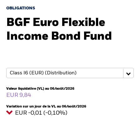
OBLIGATIONS
BGF Euro Flexible
Intermédiaires financiers
Income Bond Fund
France
Change location
BlackRock
iShares
Aladdin
Valeur liquidative (VL) au 06/août/2026
EUR 9,84
Notre société
Variation sur un jour de la VL au 06/août/2026
EUR -0,01 (-0,10%)