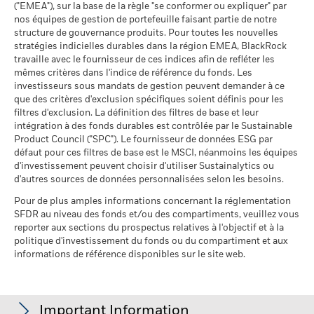
("EMEA"), sur la base de la règle "se conformer ou expliquer" par
(English)
Données sur la
24,37%
participation aux secteurs
nos équipes de gestion de portefeuille faisant partie de notre
d'activité
structure de gouvernance produits. Pour toutes les nouvelles
BlackRock Global Funds - Prospectus (French
au 30/juin/2026
stratégies indicielles durables dans la région EMEA, BlackRock
- Belgium^France)
travaille avec le fournisseur de ces indices afin de refléter les
Pourcentage des avoirs du
76,81%
mêmes critères dans l'indice de référence du fonds. Les
fonds à l'égard desquels
investisseurs sous mandats de gestion peuvent demander à ce
des données ne sont pas
que des critères d'exclusion spécifiques soient définis pour les
disponibles
BlackRock Global Funds - Prospectus -
filtres d'exclusion. La définition des filtres de base et leur
au 30/juin/2026
Addendum (French - France)
intégration à des fonds durables est contrôlée par le Sustainable
Product Council ("SPC"). Le fournisseur de données ESG par
L'exposition de BlackRock aux secteurs d'activité, telle qu'elle
défaut pour ces filtres de base est le MSCI, néanmoins les équipes
est indiquée ci-dessus, pour le charbon thermique et les
d'investissement peuvent choisir d'utiliser Sustainalytics ou
sables bitumineux, est calculée et déclarée pour les
Voir tous les documents
d'autres sources de données personnalisées selon les besoins.
entreprises qui tirent plus de 5 % de leurs revenus du
charbon thermique ou des sables bitumineux, tel que défini
Pour de plus amples informations concernant la réglementation
par MSCI ESG Research. L’exposition aux entreprises qui
SFDR au niveau des fonds et/ou des compartiments, veuillez vous
génèrent des revenus à partir du charbon thermique ou des
reporter aux sections du prospectus relatives à l'objectif et à la
sables bitumineux (à un seuil de revenus de 0 %), telle que
politique d'investissement du fonds ou du compartiment et aux
informations de référence disponibles sur le site web.
définie par MSCI ESG Research, se répartit comme suit :
0,31% pour le charbon thermique et 0,00% pour les sables
bitumineux.
Les indicateurs de participation aux secteurs d'activité sont
Important Information