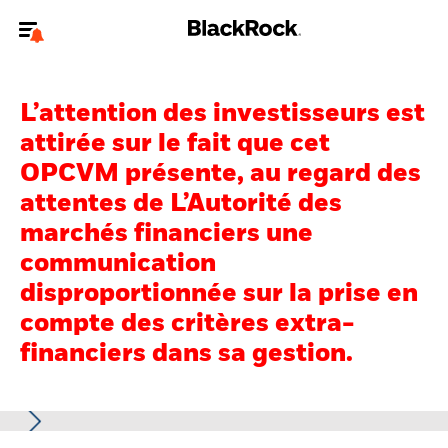
Bienvenue sur le site BlackRock pour les investisseurs
professionnels.
L’attention des investisseurs est
Pour accéder directement à un autre site BlackRock, veuillez mettre à
attirée sur le fait que cet
jour
votre type d'utilisateur
.
OPCVM présente, au regard des
attentes de L’Autorité des
Nous connaître
marchés financiers une
Produits
communication
disproportionnée sur la prise en
Thèmes
compte des critères extra-
ETF iShares
financiers dans sa gestion.
Analyses
Education