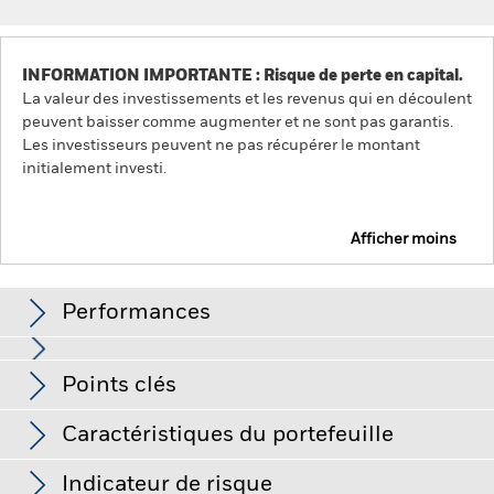
INFORMATION IMPORTANTE : Risque de perte en capital.
La valeur des investissements et les revenus qui en découlent
peuvent baisser comme augmenter et ne sont pas garantis.
Les investisseurs peuvent ne pas récupérer le montant
initialement investi.
Afficher moins
iShares UK Index Fund (IE)
Performances
Graphique
Points clés
Le risque d'investissement est concentré sur des secteurs,
pays, devises ou sociétés spécifiques. Cela signifie que le
Fonds est plus sensible aux événements locaux, que ces
Voir le graphique complet
Caractéristiques du portefeuille
derniers relèvent de l’économie, du marché, de la politique, du
Actif net
GBP 4 066 114
développement durable ou du cadre réglementaire.
La valeur
au 06/août/2026
Performances
des actions ou titres liés à des actions peut être affectée par
Indicateur de risque