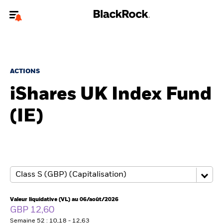
Bienvenue sur le site BlackRock pour les investisseurs
professionnels.
Pour accéder directement à un autre site BlackRock, veuillez mettre à
jour
votre type d'utilisateur
.
ACTIONS
iShares UK Index Fund
Nous connaître
(IE)
Produits
Thèmes
ETF iShares
Analyses
Valeur liquidative (VL) au 06/août/2026
GBP 12,60
Semaine 52 : 10,18 - 12,63
Education