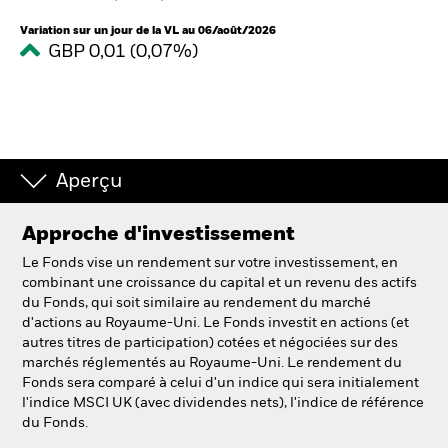
Variation sur un jour de la VL au 06/août/2026
GBP 0,01 (0,07%)
Intermédiaires financiers
France
Change location
BlackRock
Aperçu
iShares
Approche d'investissement
Le Fonds vise un rendement sur votre investissement, en
Aladdin
combinant une croissance du capital et un revenu des actifs
du Fonds, qui soit similaire au rendement du marché
d'actions au Royaume-Uni. Le Fonds investit en actions (et
Notre société
autres titres de participation) cotées et négociées sur des
marchés réglementés au Royaume-Uni. Le rendement du
Fonds sera comparé à celui d'un indice qui sera initialement
l'indice MSCI UK (avec dividendes nets), l'indice de référence
du Fonds.