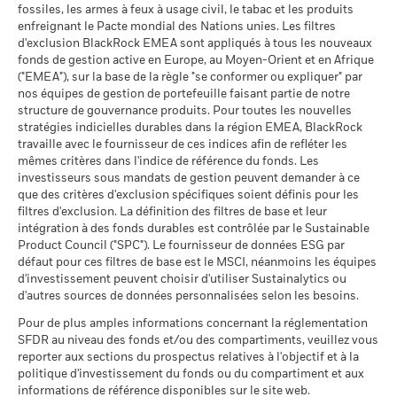
au 30/juin/2026
au 17/juil./2026
fossiles, les armes à feux à usage civil, le tabac et les produits
Le rendement de votre investissement peut augmenter ou
enfreignant le Pacte mondial des Nations unies. Les filtres
diminuer en raison des fluctuations des devises si votre
Moyenne pondérée de
193,71
d'exclusion BlackRock EMEA sont appliqués à tous les nouveaux
l'intensité carbone MSCI
investissement est effectué dans une devise autre que celle
fonds de gestion active en Europe, au Moyen-Orient et en Afrique
BlackRock Global Funds - Prospectus (French
(tonnes de CO2e/M$ de
utilisée dans le calcul des performances passées. Source :
("EMEA"), sur la base de la règle "se conformer ou expliquer" par
- Belgium^France)
ventes)
Données sur la
100,03%
Blackrock
participation aux secteurs
nos équipes de gestion de portefeuille faisant partie de notre
au 17/juil./2026
d'activité
structure de gouvernance produits. Pour toutes les nouvelles
% des avoirs à l'égard
BlackRock Global Funds - Prospectus -
98,53
au 30/juin/2026
stratégies indicielles durables dans la région EMEA, BlackRock
desquels des données ESG
Addendum (French - France)
travaille avec le fournisseur de ces indices afin de refléter les
MSCI
Pourcentage des avoirs du
0,00%
mêmes critères dans l'indice de référence du fonds. Les
fonds à l'égard desquels
au 17/juil./2026
investisseurs sous mandats de gestion peuvent demander à ce
des données ne sont pas
que des critères d'exclusion spécifiques soient définis pour les
disponibles
Pointage de qualité ESG
72,16
MSCI - centile par rapport aux
filtres d'exclusion. La définition des filtres de base et leur
Voir tous les documents
au 30/juin/2026
pairs
intégration à des fonds durables est contrôlée par le Sustainable
au 17/juil./2026
Product Council ("SPC"). Le fournisseur de données ESG par
L'exposition de BlackRock aux secteurs d'activité, telle qu'elle
défaut pour ces filtres de base est le MSCI, néanmoins les équipes
est indiquée ci-dessus, pour le charbon thermique et les
Fonds dans le groupe de
273
d'investissement peuvent choisir d'utiliser Sustainalytics ou
pairs
sables bitumineux, est calculée et déclarée pour les
d'autres sources de données personnalisées selon les besoins.
au 17/juil./2026
entreprises qui tirent plus de 5 % de leurs revenus du
charbon thermique ou des sables bitumineux, tel que défini
Pour de plus amples informations concernant la réglementation
% de couverture MSCI
98,04
par MSCI ESG Research. L’exposition aux entreprises qui
SFDR au niveau des fonds et/ou des compartiments, veuillez vous
Weighted Average Carbon
génèrent des revenus à partir du charbon thermique ou des
reporter aux sections du prospectus relatives à l'objectif et à la
Intensity
sables bitumineux (à un seuil de revenus de 0 %), telle que
politique d'investissement du fonds ou du compartiment et aux
au 17/juil./2026
informations de référence disponibles sur le site web.
définie par MSCI ESG Research, se répartit comme suit :