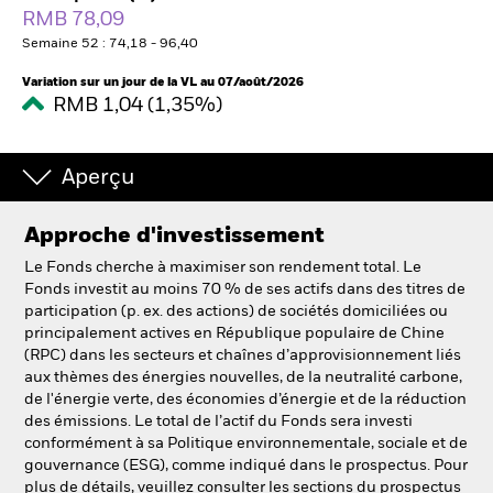
RMB 78,09
Semaine 52 : 74,18 - 96,40
Intermédiaires financiers
Variation sur un jour de la VL au 07/août/2026
RMB 1,04 (1,35%)
France
Change location
Aperçu
BlackRock
Approche d'investissement
iShares
Le Fonds cherche à maximiser son rendement total. Le
Fonds investit au moins 70 % de ses actifs dans des titres de
Aladdin
participation (p. ex. des actions) de sociétés domiciliées ou
principalement actives en République populaire de Chine
(RPC) dans les secteurs et chaînes d’approvisionnement liés
Notre société
aux thèmes des énergies nouvelles, de la neutralité carbone,
de l'énergie verte, des économies d’énergie et de la réduction
des émissions. Le total de l’actif du Fonds sera investi
conformément à sa Politique environnementale, sociale et de
gouvernance (ESG), comme indiqué dans le prospectus. Pour
plus de détails, veuillez consulter les sections du prospectus