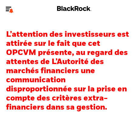
Bienvenue sur le site BlackRock pour les investisseurs
professionnels.
L’attention des investisseurs est
Pour accéder directement à un autre site BlackRock, veuillez mettre à
attirée sur le fait que cet
jour
votre type d'utilisateur
.
OPCVM présente, au regard des
attentes de L’Autorité des
Nous connaître
marchés financiers une
Produits
communication
disproportionnée sur la prise en
Thèmes
compte des critères extra-
ETF iShares
financiers dans sa gestion.
Analyses
Education