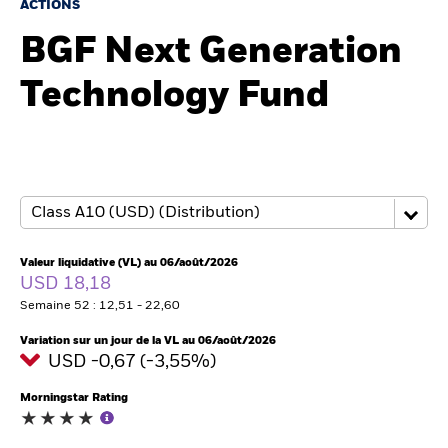
ACTIONS
BGF Next Generation
Intermédiaires financiers
Technology Fund
France
Change location
BlackRock
iShares
Valeur liquidative (VL) au 06/août/2026
Aladdin
USD 18,18
Semaine 52 : 12,51 - 22,60
Notre société
Variation sur un jour de la VL au 06/août/2026
USD -0,67 (-3,55%)
Morningstar Rating