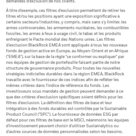
Rendement annuel moyen
au 30/juin/2026
demandes d'exclusion de nos clients.
Pointage de qualité ESG
5,95
BlackRock Global Funds - Prospectus
Indice de
MSCI (0-10)
(English)
référence
Le scénario de tension montre ce que vous pourriez obtenir
À titre d'exemple, ces filtres d'exclusion permettent de retirer les
MSCI - Charbon thermique
22,2
17,5
0,00%
22,3
au 17/juil./2026
comparateur 2
titres et/ou les positions ayant une exposition significative à
dans des situations de marché extrêmes.
au 30/juin/2026
(%) USD
Classification mondiale des
certains secteurs/industries, y compris, mais sans s'y limiter, les
Equity Sector Information
BlackRock Global Funds - Prospectus (French
MSCI - Sables bitumineux
0,00%
fonds selon Lipper
Technology
armes controversées, les armements nucléaires, les combustibles
- Belgium^France)
Indice de
au 30/juin/2026
au 17/juil./2026
fossiles, les armes à feux à usage civil, le tabac et les produits
référence
enfreignant le Pacte mondial des Nations unies. Les filtres
contrainte 1 (%)
Moyenne pondérée de
79,39
d'exclusion BlackRock EMEA sont appliqués à tous les nouveaux
USD
l'intensité carbone MSCI
fonds de gestion active en Europe, au Moyen-Orient et en Afrique
BlackRock Global Funds - Prospectus -
(tonnes de CO2e/M$ de
("EMEA"), sur la base de la règle "se conformer ou expliquer" par
Addendum (French - France)
ventes)
Données sur la
96,01%
La performance indiquée est calculée après déduction des
participation aux secteurs
nos équipes de gestion de portefeuille faisant partie de notre
au 17/juil./2026
frais courants. Les frais d’entrée/de sortie ne sont pas inclus
d'activité
structure de gouvernance produits. Pour toutes les nouvelles
dans le calcul.
% des avoirs à l'égard
Sustainability related disclosure - NGT_AG
94,92
au 30/juin/2026
stratégies indicielles durables dans la région EMEA, BlackRock
desquels des données ESG
(en)
travaille avec le fournisseur de ces indices afin de refléter les
Les chiffres indiqués se rapportent aux performances
MSCI
Pourcentage des avoirs du
4,23%
mêmes critères dans l'indice de référence du fonds. Les
fonds à l'égard desquels
au 17/juil./2026
passées.
Les performances passées ne sont pas un indicateur
investisseurs sous mandats de gestion peuvent demander à ce
des données ne sont pas
fiable des performances futures. Les marchés pourraient
que des critères d'exclusion spécifiques soient définis pour les
disponibles
Pointage de qualité ESG
34,64
Sustainability related disclosure - NGT_AG (fr)
évoluer très différemment. Ceci peut vous aider à évaluer la
MSCI - centile par rapport aux
filtres d'exclusion. La définition des filtres de base et leur
au 30/juin/2026
façon dont le fonds a été géré dans le passé
pairs
intégration à des fonds durables est contrôlée par le Sustainable
au 17/juil./2026
La performance est indiquée sur la base de la Valeur nette
Product Council ("SPC"). Le fournisseur de données ESG par
L'exposition de BlackRock aux secteurs d'activité, telle qu'elle
d’inventaire (VNI), avec le revenu brut réinvesti le cas échéant.
défaut pour ces filtres de base est le MSCI, néanmoins les équipes
est indiquée ci-dessus, pour le charbon thermique et les
Fonds dans le groupe de
1 400
d'investissement peuvent choisir d'utiliser Sustainalytics ou
Le rendement de votre investissement peut augmenter ou
pairs
sables bitumineux, est calculée et déclarée pour les
Voir tous les documents
d'autres sources de données personnalisées selon les besoins.
diminuer en raison des fluctuations des devises si votre
au 17/juil./2026
entreprises qui tirent plus de 5 % de leurs revenus du