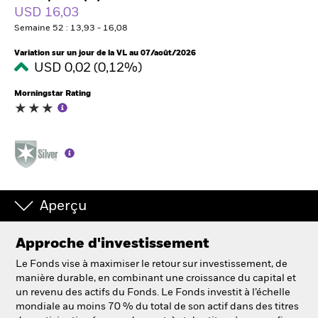
USD 16,03
Semaine 52 : 13,93 - 16,08
Intermédiaires financiers
Variation sur un jour de la VL au 07/août/2026
USD 0,02 (0,12%)
France
Change location
Morningstar Rating
BlackRock
iShares
Aladdin
Aperçu
Notre société
Approche d'investissement
Le Fonds vise à maximiser le retour sur investissement, de
manière durable, en combinant une croissance du capital et
un revenu des actifs du Fonds. Le Fonds investit à l’échelle
mondiale au moins 70 % du total de son actif dans des titres