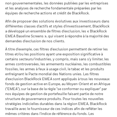
Pour consulter les méthodologies MSCI sur lesquelles
BlackRock Global Funds - Annual report and
MSCI - Armes à feu civiles
0,00%
passées.
Les performances passées ne sont pas un indicateur
non gouvernementales, les données publiées par les entreprises
audited financial statements (French)
reposent les Caractéristiques de durabilité, utilisez les liens
au 30/juin/2026
Ce que vous pourriez obtenir après déducti
fiable des performances futures. Les marchés pourraient
et les analyses de recherche fondamentale préparées par les
Défavorable
ci-dessous.
Rendement annuel moyen
évoluer très différemment. Ceci peut vous aider à évaluer la
équipes de recherche actions et crédit de BlackRock.
MSCI - Tabac
0,00%
Sustainability related disclosure -
façon dont le fonds a été géré dans le passé
au 30/juin/2026
Afin de proposer des solutions évolutives aux investisseurs dans
Ce que vous pourriez obtenir après déducti
GAFOESG_AG (en)
Intermédiaire
La performance est indiquée sur la base de la Valeur nette
Notation des fonds ESG MSCI
AA
Rendement annuel moyen
différentes classes d'actifs et styles d'investissement, BlackRock
MSCI - Contrevenants au
0,00%
(AAA-CCC)
d’inventaire (VNI), avec le revenu brut réinvesti le cas échéant.
a développé un ensemble de filtres d'exclusion, les « BlackRock
Pacte mondial des Nations
au 17/juil./2026
Le rendement de votre investissement peut augmenter ou
Unies
EMEA Baseline Screens », qui visent à répondre à la majorité des
Ce que vous pourriez obtenir après déducti
Favorable
diminuer en raison des fluctuations des devises si votre
Rendement annuel moyen
au 30/juin/2026
demandes d'exclusion de nos clients.
Pointage de qualité ESG
7,21
Sustainability related disclosure -
MSCI (0-10)
investissement est effectué dans une devise autre que celle
GAFOESG_AG (fr)
Le scénario de tension montre ce que vous pourriez obtenir
À titre d'exemple, ces filtres d'exclusion permettent de retirer les
MSCI - Charbon thermique
0,00%
au 17/juil./2026
utilisée dans le calcul des performances passées. Source :
titres et/ou les positions ayant une exposition significative à
dans des situations de marché extrêmes.
au 30/juin/2026
Blackrock
Classification mondiale des
certains secteurs/industries, y compris, mais sans s'y limiter, les
Mixed Asset USD Flexible -
BlackRock Global Funds - Prospectus (French
MSCI - Sables bitumineux
0,00%
fonds selon Lipper
Global
armes controversées, les armements nucléaires, les combustibles
- France)
au 30/juin/2026
au 17/juil./2026
fossiles, les armes à feux à usage civil, le tabac et les produits
enfreignant le Pacte mondial des Nations unies. Les filtres
Moyenne pondérée de
74,26
d'exclusion BlackRock EMEA sont appliqués à tous les nouveaux
l'intensité carbone MSCI
fonds de gestion active en Europe, au Moyen-Orient et en Afrique
BlackRock Global Funds - Prospectus
(tonnes de CO2e/M$ de
("EMEA"), sur la base de la règle "se conformer ou expliquer" par
(English)
ventes)
Données sur la
66,62%
participation aux secteurs
nos équipes de gestion de portefeuille faisant partie de notre
au 17/juil./2026
d'activité
structure de gouvernance produits. Pour toutes les nouvelles
% des avoirs à l'égard
BlackRock Global Funds - Prospectus (French
78,99
au 30/juin/2026
stratégies indicielles durables dans la région EMEA, BlackRock
desquels des données ESG
- Belgium^France)
travaille avec le fournisseur de ces indices afin de refléter les
MSCI
Pourcentage des avoirs du
33,51%
mêmes critères dans l'indice de référence du fonds. Les
fonds à l'égard desquels
au 17/juil./2026