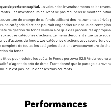
 de perte en capital.
La valeur des investissements et les reven
ntis. Les investisseurs peuvent ne pas récupérer le montant initial
 couverture de change de ce fonds utilisent des instruments dérivés 
 une catégorie d’actions pourrait engendrer un risque de contagion (e
ciété de gestion du fonds veillera à ce que des procédures appropriée
n aux autres catégories d’actions. Le menu déroulant situé juste sou
égories d’actions du fonds. Les catégories d’actions avec couverture 
 complète de toutes les catégories d'actions avec couverture de ch
stion du fonds.
 titres pour réduire les coûts, le Fonds percevra 62,5 % du revenu a
alité d'agent de prêt de titres. Etant donné que le partage du reven
ui-ci n'est pas inclus dans les frais courants.
PRIIP KID
Fiche
Prospectus
rities
technique
Télécharger
Performances