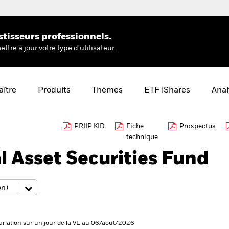
stisseurs professionnels.
ettre à jour
votre type d'utilisateur
.
ître
Produits
Thèmes
ETF iShares
Anal
PRIIP KID
Fiche
Prospectus
technique
l Asset Securities Fund
ariation sur un jour de la VL au 06/août/2026