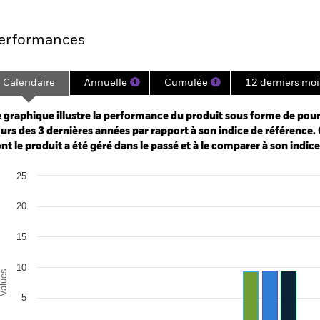
Points clés
Gérants
Principales posi
erformances
Calendaire
Annuelle
Cumulée
12 derniers moi
ge: 2022-02-28 00:00:00 to 2026-07-31 00:00:00.
: -30 to 0.
 graphique illustre la performance du produit sous forme de pour
urs des 3 dernières années par rapport à son indice de référence. 
nt le produit a été géré dans le passé et à le comparer à son indic
art
25
r chart with 3 data series.
e chart has 1 X axis displaying categories.
e chart has 1 Y axis displaying Values. Range: -10 to 25.
20
15
10
alues
5