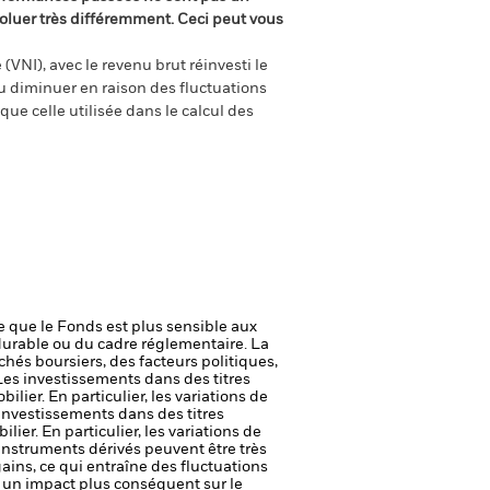
oluer très différemment. Ceci peut vous
(VNI), avec le revenu brut réinvesti le
 diminuer en raison des fluctuations
ue celle utilisée dans le calcul des
ie que le Fonds est plus sensible aux
durable ou du cadre réglementaire.
La
chés boursiers, des facteurs politiques,
Les investissements dans des titres
ier. En particulier, les variations de
investissements dans des titres
ier. En particulier, les variations de
instruments dérivés peuvent être très
gains, ce qui entraîne des fluctuations
r un impact plus conséquent sur le