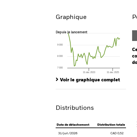
Aperçu
Performances
Graphique
P
Depuis le lancement
Depuis le lancement
Line chart with 54 data points.
The chart has 1 X axis displaying Time. Ran
9 000
The chart has 1 Y axis displaying values. Range
Ce
co
8 000
do
7 000
31 déc 2023
31 déc 2025
Ch
End of interactive chart.
Ba
Voir le graphique complet
Th
Th
Distributions
V
Date de détachement
Distribution totale
31/juil./2026
CAD 0,52