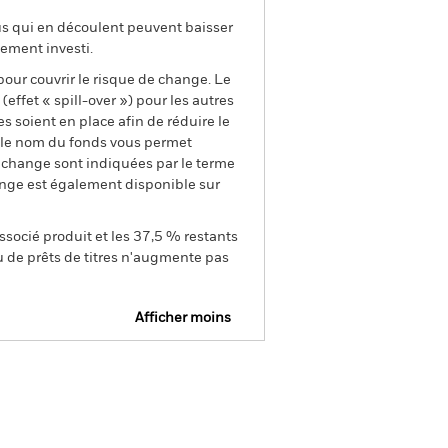
us qui en découlent peuvent baisser
ement investi.
pour couvrir le risque de change. Le
ffet « spill-over ») pour les autres
s soient en place afin de réduire le
s le nom du fonds vous permet
de change sont indiquées par le terme
ange est également disponible sur
ssocié produit et les 37,5 % restants
u de prêts de titres n'augmente pas
Afficher moins
SFDR Web Disclosure