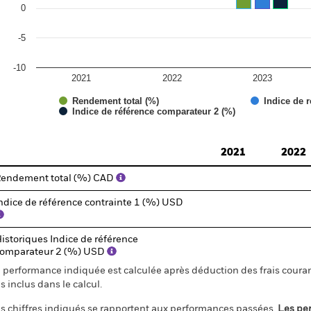
0
-5
-10
2021
2022
2023
Rendement total (%)
Indice de r
Indice de référence comparateur 2 (%)
d of interactive chart.
2021
2022
endement total (%) CAD
ndice de référence contrainte 1 (%) USD
istoriques Indice de référence
omparateur 2 (%) USD
 performance indiquée est calculée après déduction des frais courant
s inclus dans le calcul.
s chiffres indiqués se rapportent aux performances passées.
Les pe