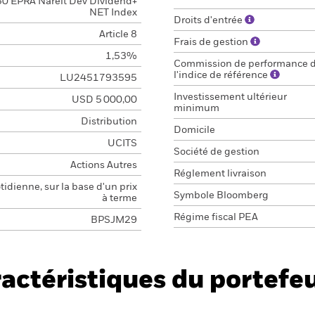
0 EPRA Nareit Dev Dividend+
NET Index
Droits d'entrée
Article 8
Frais de gestion
1,53%
Commission de performance 
l'indice de référence
LU2451793595
Investissement ultérieur
USD 5 000,00
minimum
Distribution
Domicile
UCITS
Société de gestion
Actions Autres
Réglement livraison
idienne, sur la base d'un prix
Symbole Bloomberg
à terme
Régime fiscal PEA
BPSJM29
actéristiques du portefeu