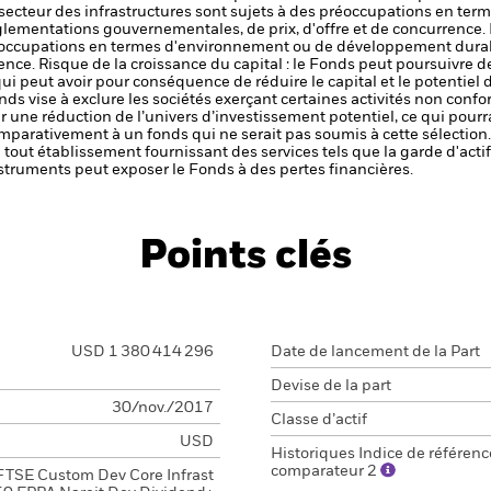
 secteur des infrastructures sont sujets à des préoccupations en te
lementations gouvernementales, de prix, d'offre et de concurrence.
préoccupations en termes d'environnement ou de développement durab
rence.
Risque de la croissance du capital : le Fonds peut poursuivre d
ui peut avoir pour conséquence de réduire le capital et le potentiel 
ds vise à exclure les sociétés exerçant certaines activités non confo
r une réduction de l’univers d’investissement potentiel, ce qui pourra
parativement à un fonds qui ne serait pas soumis à cette sélection.
de tout établissement fournissant des services tels que la garde d'acti
struments peut exposer le Fonds à des pertes financières.
Points clés
USD 1 380 414 296
Date de lancement de la Part
Devise de la part
30/nov./2017
Classe d’actif
USD
Historiques Indice de référenc
comparateur 2
FTSE Custom Dev Core Infrast