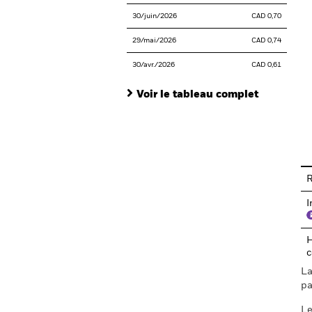
30/juin/2026
CAD 0,70
29/mai/2026
CAD 0,74
30/avr./2026
CAD 0,61
Voir le tableau complet
En
R
I
H
c
La
pa
Le