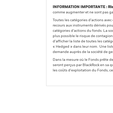
INFORMATION IMPORTANTE : Risque
comme augmenter et ne sont pas gara
Toutes les catégories d’actions avec
recours aux instruments dérivés pour
catégories d’actions du fonds. La so
plus possible le risque de contagio
d’afficher la liste de toutes les cat
« Hedged » dans leur nom. Une liste
demande auprès de la société de ge
Dans la mesure où le Fonds prête des
seront perçus par BlackRock en sa qu
les coûts d'exploitation du Fonds, cel
BSF Global Real Asset Secu
Fund