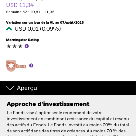
USD 11,34
Semaine 52 : 10,81 - 11,35
Intermédiaires financiers
Variation sur un jour de la VL au 07/août/2026
USD 0,01 (0,09%)
France
Change location
Morningstar Rating
BlackRock
iShares
Aladdin
Aperçu
Notre société
Approche d'investissement
Le Fonds vise à optimiser le rendement de votre
investissement en combinant croissance du capital et revenu
des actifs du Fonds. Le Fonds investit au moins 70% du total
de son actif dans des titres de créances. Au moins 70 % des