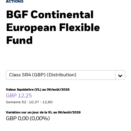
ACTIONS
BGF Continental
Intermédiaires financiers
European Flexible
France
Fund
Change location
BlackRock
iShares
Aladdin
Valeur liquidative (VL) au 06/août/2026
GBP 12,25
Notre société
Semaine 52 : 10,37 - 12,60
Variation sur un jour de la VL au 06/août/2026
GBP 0,00 (0,00%)