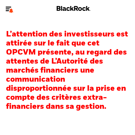
Bienvenue sur le site BlackRock pour les investisseurs
professionnels.
L’attention des investisseurs est
Pour accéder directement à un autre site BlackRock, veuillez mettre à
attirée sur le fait que cet
jour
votre type d'utilisateur
.
OPCVM présente, au regard des
attentes de L’Autorité des
Nous connaître
marchés financiers une
Produits
communication
disproportionnée sur la prise en
Thèmes
compte des critères extra-
ETF iShares
financiers dans sa gestion.
Analyses
Education