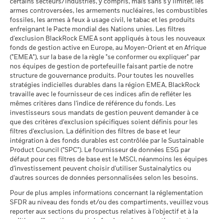
Classification mondiale des
certains secteurs/industries, y compris, mais sans s'y limiter, les
Equity Europe ex UK
BlackRock Global Funds - Prospectus (French
2016
2017
2018
2019
2020
2021
MSCI - Sables bitumineux
0,00%
fonds selon Lipper
armes controversées, les armements nucléaires, les combustibles
- Belgium^France)
au 30/juin/2026
au 17/juil./2026
fossiles, les armes à feux à usage civil, le tabac et les produits
Rendement
enfreignant le Pacte mondial des Nations unies. Les filtres
total (%)
Moyenne pondérée de
69,50
d'exclusion BlackRock EMEA sont appliqués à tous les nouveaux
GBP
l'intensité carbone MSCI
fonds de gestion active en Europe, au Moyen-Orient et en Afrique
BlackRock Global Funds - Prospectus -
(tonnes de CO2e/M$ de
("EMEA"), sur la base de la règle "se conformer ou expliquer" par
Addendum (French - France)
ventes)
Indice de
Données sur la
99,58%
participation aux secteurs
nos équipes de gestion de portefeuille faisant partie de notre
référence
au 17/juil./2026
d'activité
contrainte
structure de gouvernance produits. Pour toutes les nouvelles
% des avoirs à l'égard
Sustainability related disclosure - CEFFE_AG
99,06
au 30/juin/2026
1 (%) GBP
stratégies indicielles durables dans la région EMEA, BlackRock
desquels des données ESG
(en)
travaille avec le fournisseur de ces indices afin de refléter les
MSCI
Pourcentage des avoirs du
0,30%
mêmes critères dans l'indice de référence du fonds. Les
fonds à l'égard desquels
au 17/juil./2026
investisseurs sous mandats de gestion peuvent demander à ce
La performance indiquée est calculée après déduction des
des données ne sont pas
que des critères d'exclusion spécifiques soient définis pour les
disponibles
Pointage de qualité ESG
45,12
frais courants. Les frais d’entrée/de sortie ne sont pas inclus
MSCI - centile par rapport aux
filtres d'exclusion. La définition des filtres de base et leur
Voir tous les documents
au 30/juin/2026
dans le calcul.
pairs
intégration à des fonds durables est contrôlée par le Sustainable
au 17/juil./2026
Product Council ("SPC"). Le fournisseur de données ESG par
Les chiffres indiqués se rapportent aux performances
L'exposition de BlackRock aux secteurs d'activité, telle qu'elle
défaut pour ces filtres de base est le MSCI, néanmoins les équipes
passées.
Les performances passées ne sont pas un indicateur
est indiquée ci-dessus, pour le charbon thermique et les
Fonds dans le groupe de
410
d'investissement peuvent choisir d'utiliser Sustainalytics ou
fiable des performances futures. Les marchés pourraient
pairs
sables bitumineux, est calculée et déclarée pour les
d'autres sources de données personnalisées selon les besoins.
au 17/juil./2026
évoluer très différemment. Ceci peut vous aider à évaluer la
entreprises qui tirent plus de 5 % de leurs revenus du
façon dont le fonds a été géré dans le passé
charbon thermique ou des sables bitumineux, tel que défini
Pour de plus amples informations concernant la réglementation
% de couverture MSCI
96,48
par MSCI ESG Research. L’exposition aux entreprises qui
La performance est indiquée sur la base de la Valeur nette
SFDR au niveau des fonds et/ou des compartiments, veuillez vous
Weighted Average Carbon
génèrent des revenus à partir du charbon thermique ou des
reporter aux sections du prospectus relatives à l'objectif et à la
d’inventaire (VNI), avec le revenu brut réinvesti le cas échéant.
Intensity