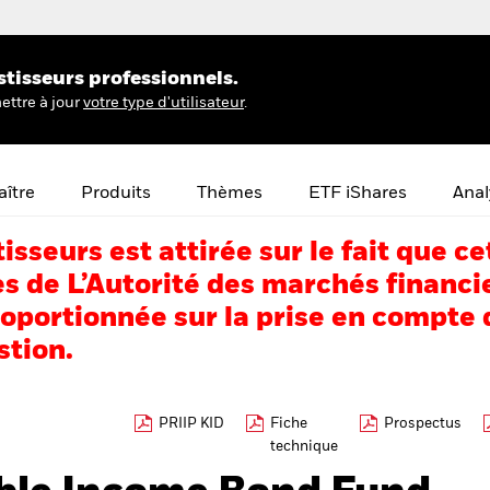
stisseurs professionnels.
ettre à jour
votre type d'utilisateur
.
ître
Produits
Thèmes
ETF iShares
Anal
tisseurs est attirée sur le fait que
s de L’Autorité des marchés financi
portionnée sur la prise en compte d
stion.
PRIIP KID
Fiche
Prospectus
technique