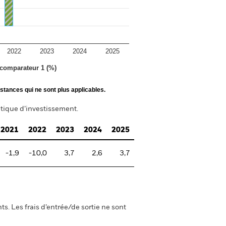
2022
2023
2024
2025
 comparateur 1 (%)
stances qui ne sont plus applicables.
itique d’investissement.
2021
2022
2023
2024
2025
-1,9
-10,0
3,7
2,6
3,7
s. Les frais d’entrée/de sortie ne sont