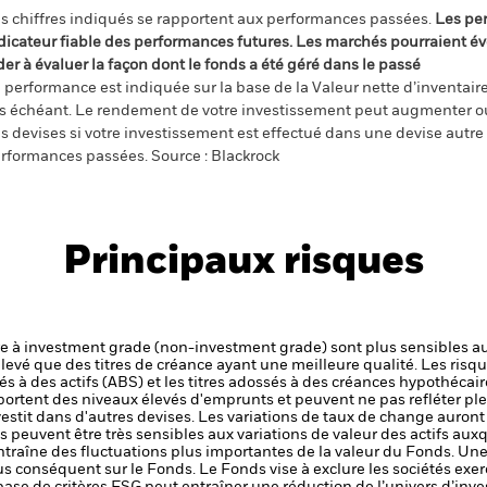
s chiffres indiqués se rapportent aux performances passées.
Les pe
dicateur fiable des performances futures. Les marchés pourraient év
der à évaluer la façon dont le fonds a été géré dans le passé
 performance est indiquée sur la base de la Valeur nette d’inventaire 
s échéant. Le rendement de votre investissement peut augmenter ou
s devises si votre investissement est effectué dans une devise autre q
rformances passées. Source : Blackrock
Principaux risques
ure à investment grade (non-investment grade) sont plus sensibles aux
élevé que des titres de créance ayant une meilleure qualité.
Les risqu
és à des actifs (ABS) et les titres adossés à des créances hypothéca
portent des niveaux élevés d'emprunts et peuvent ne pas refléter ple
stit dans d'autres devises. Les variations de taux de change auront
 peuvent être très sensibles aux variations de valeur des actifs auxq
 entraîne des fluctuations plus importantes de la valeur du Fonds. Un
us conséquent sur le Fonds.
Le Fonds vise à exclure les sociétés exe