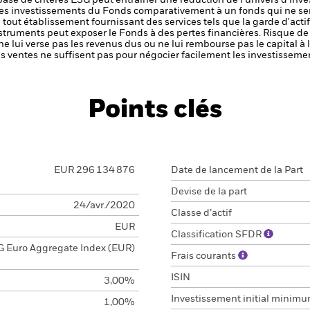
 base de critères ESG peut entraîner une réduction de l’univers d’inve
 des investissements du Fonds comparativement à un fonds qui ne sera
de tout établissement fournissant des services tels que la garde d'acti
nstruments peut exposer le Fonds à des pertes financières.
Risque de 
ne lui verse pas les revenus dus ou ne lui rembourse pas le capital à
 les ventes ne suffisent pas pour négocier facilement les investissem
Points clés
EUR 296 134 876
Date de lancement de la Part
Devise de la part
24/avr./2020
Classe d’actif
EUR
Classification SFDR
 Euro Aggregate Index (EUR)
Frais courants
ISIN
3,00%
Investissement initial minim
1,00%