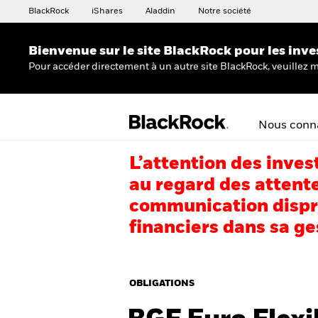
BlackRock
iShares
Aladdin
Notre société
Bienvenue sur le site BlackRock pour les inve
Pour accéder directement à un autre site BlackRock, veuillez m
Nous conna
L’attention des inves
au regard des attente
communication dispro
financiers dans sa ge
OBLIGATIONS