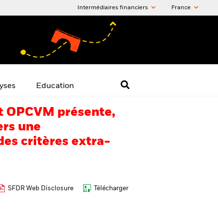
Intermédiaires financiers
France
yses
Education
 cet OPCVM présente,
ers une
es critères extra-
SFDR Web Disclosure
Télécharger