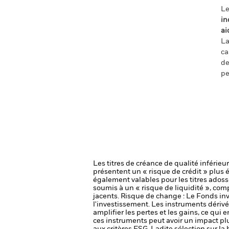
Le
in
ai
La
ca
de
pe
Les titres de créance de qualité inférie
présentent un « risque de crédit » plus 
également valables pour les titres adoss
soumis à un « risque de liquidité », com
jacents.
Risque de change : Le Fonds inve
l'investissement.
Les instruments dérivés
amplifier les pertes et les gains, ce qui
ces instruments peut avoir un impact pl