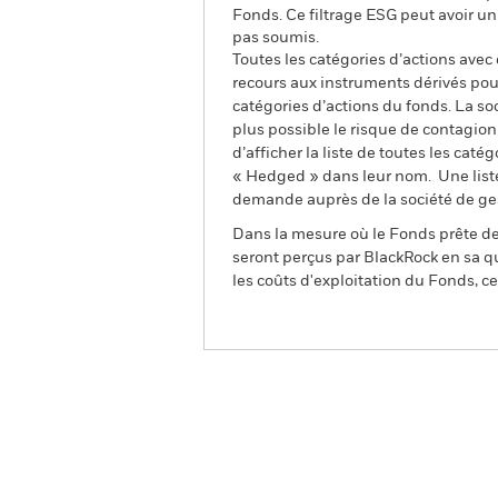
Fonds. Ce filtrage ESG peut avoir un
pas soumis.
Toutes les catégories d’actions avec
recours aux instruments dérivés pour
catégories d’actions du fonds. La so
plus possible le risque de contagio
d’afficher la liste de toutes les cat
« Hedged » dans leur nom. Une liste
demande auprès de la société de ge
Dans la mesure où le Fonds prête des
seront perçus par BlackRock en sa qu
les coûts d'exploitation du Fonds, cel
BGF Euro Flexible Income
Fund
Aperçu
Performances