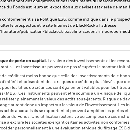
 comprennent des obligations et des instruments du marché monétaire
ce du Fonds est l’euro et l’exposition aux devises est gérée de maniè
esti conformément à sa Politique ESG, comme indiqué dans le prospec
ulter le prospectus et le site Internet de BlackRock à l’adresse
/literature/publication/blackrock-baseline-screens-in-europe-midd
 de perte en capital.
La valeur des investissements et les reven
ntis. Les investisseurs peuvent ne pas récupérer le montant initial
té de crédit est moins bonne que celle des investissements de « bon
 d'intérêt et présentent des « risques de crédit » plus élevés que de
s pour les titres de créances sont également valables pour les titres ad
s (MBS). Ces instruments peuvent être soumis à un « risque de liqu
refléter pleinement la valeur des actifs sous-jacents. Risque de devi
hange auront donc un impact sur la valeur de l'investissement. Les i
s actifs auxquels ils se rapportent et peuvent amplifier les pertes et 
 valeur du Fonds. Une utilisation extensive ou complexe de ces instr
se à exclure les sociétés exerçant certaines activités non conformes a
océder personnellement à une évaluation éthique du filtrage ESG du