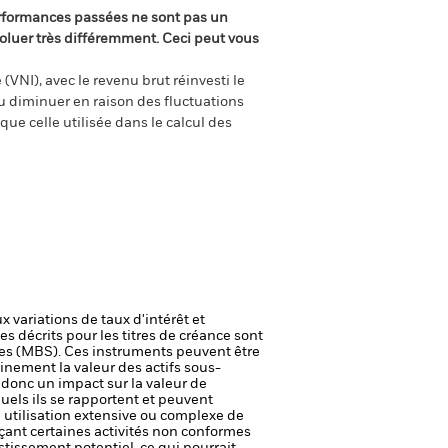
rformances passées ne sont pas un
oluer très différemment. Ceci peut vous
(VNI), avec le revenu brut réinvesti le
 diminuer en raison des fluctuations
ue celle utilisée dans le calcul des
 variations de taux d'intérêt et
es décrits pour les titres de créance sont
ires (MBS). Ces instruments peuvent être
inement la valeur des actifs sous-
 donc un impact sur la valeur de
uels ils se rapportent et peuvent
e utilisation extensive ou complexe de
rçant certaines activités non conformes