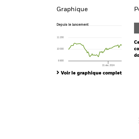
Graphique
P
Depuis le lancement
Depuis le lancement
Line chart with 77 data points.
The chart has 1 X axis displaying Time. Ran
11 200
The chart has 1 Y axis displaying values. Range
Ce
co
10 000
do
8 800
31 déc 2024
Ch
End of interactive chart.
Ba
Voir le graphique complet
Th
Th
V