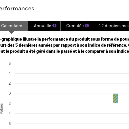
erformances
Calendaire
Annuelle
Cumulée
12 derniers moi
ge: 2020-03-31 00:00:00 to 2026-07-31 00:00:00.
: -12 to 24.
 graphique illustre la performance du produit sous forme de pour
urs des 5 dernières années par rapport à son indice de référence. 
nt le produit a été géré dans le passé et à le comparer à son indic
art
6
r chart with 2 data series.
e chart has 1 X axis displaying categories.
4
e chart has 1 Y axis displaying Values. Range: -12 to 6.
2
0
-2
alues
-4
-6