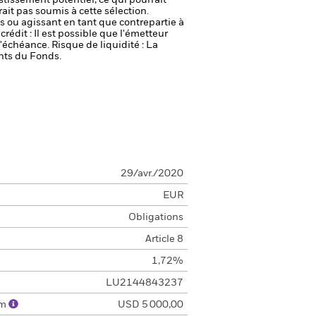
stissement potentiel, ce qui pourrait
it pas soumis à cette sélection.
fs ou agissant en tant que contrepartie à
crédit : Il est possible que l'émetteur
 l'échéance.
Risque de liquidité : La
ents du Fonds.
29/avr./2020
EUR
Obligations
Article 8
1,72%
LU2144843237
um
USD 5 000,00