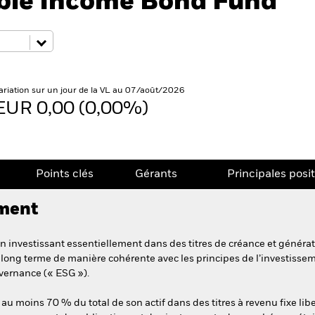
ible Income Bond Fund
ariation sur un jour de la VL au 07/août/2026
EUR 0,00 (0,00%)
Points clés
Gérants
Principales posi
ement
n investissant essentiellement dans des titres de créance et généra
long terme de manière cohérente avec les principes de l’investisseme
vernance (« ESG »).
 au moins 70 % du total de son actif dans des titres à revenu fixe lib