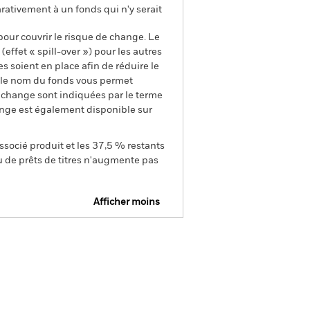
rativement à un fonds qui n'y serait
pour couvrir le risque de change. Le
ffet « spill-over ») pour les autres
s soient en place afin de réduire le
s le nom du fonds vous permet
de change sont indiquées par le terme
ange est également disponible sur
ssocié produit et les 37,5 % restants
u de prêts de titres n'augmente pas
Afficher moins
SFDR Web Disclosure
tions
Documentation