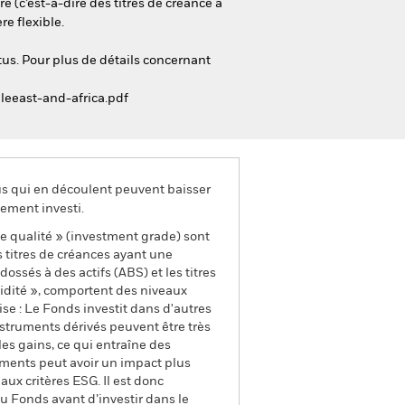
 (c’est-à-dire des titres de créance à
re flexible.
tus. Pour plus de détails concernant
leeast-and-africa.pdf
us qui en découlent peuvent baisser
ement investi.
ne qualité » (investment grade) sont
s titres de créances ayant une
ossés à des actifs (ABS) et les titres
idité », comportent des niveaux
se : Le Fonds investit dans d'autres
nstruments dérivés peuvent être très
les gains, ce qui entraîne des
uments peut avoir un impact plus
ux critères ESG. Il est donc
 Fonds avant d’investir dans le