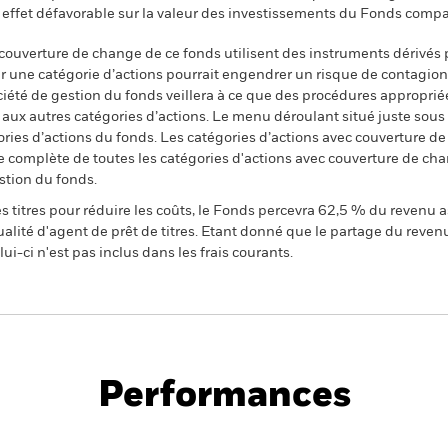
 effet défavorable sur la valeur des investissements du Fonds compa
 couverture de change de ce fonds utilisent des instruments dérivés 
 une catégorie d’actions pourrait engendrer un risque de contagion (e
ciété de gestion du fonds veillera à ce que des procédures appropriée
n aux autres catégories d’actions. Le menu déroulant situé juste sou
égories d’actions du fonds. Les catégories d’actions avec couverture 
 complète de toutes les catégories d'actions avec couverture de ch
stion du fonds.
 titres pour réduire les coûts, le Fonds percevra 62,5 % du revenu a
alité d'agent de prêt de titres. Etant donné que le partage du reven
ui-ci n'est pas inclus dans les frais courants.
PRIIP KID
Fiche
Prospectus
 Bond
technique
Télécharger
Performances
Points clés
Gérants
Principales posi