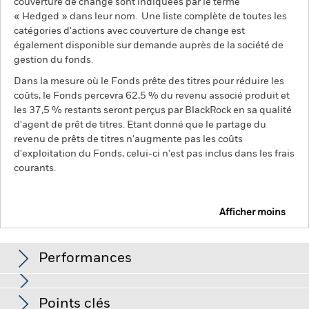
couverture de change sont indiquées par le terme
« Hedged » dans leur nom. Une liste complète de toutes les
catégories d'actions avec couverture de change est
également disponible sur demande auprès de la société de
gestion du fonds.
Dans la mesure où le Fonds prête des titres pour réduire les
coûts, le Fonds percevra 62,5 % du revenu associé produit et
les 37,5 % restants seront perçus par BlackRock en sa qualité
d'agent de prêt de titres. Etant donné que le partage du
revenu de prêts de titres n'augmente pas les coûts
d'exploitation du Fonds, celui-ci n'est pas inclus dans les frais
courants.
Afficher moins
BGF Asian High Yield Bond Fund
Performances
Graphique
Points clés
Le risque de crédit, les fluctuations des taux d'intérêt et/ou