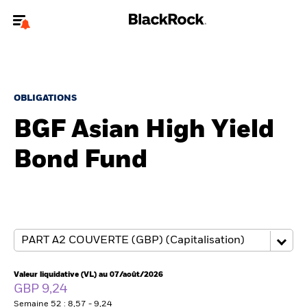
Bienvenue sur le site BlackRock pour les investisseurs
professionnels.
Pour accéder directement à un autre site BlackRock, veuillez mettre à
jour
votre type d'utilisateur
.
OBLIGATIONS
BGF Asian High Yield
Nous connaître
Bond Fund
Produits
Thèmes
ETF iShares
Analyses
Valeur liquidative (VL) au 07/août/2026
GBP 9,24
Semaine 52 : 8,57 - 9,24
Education