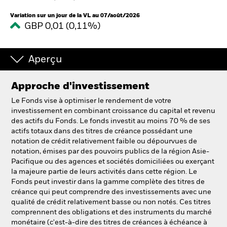
Variation sur un jour de la VL au 07/août/2026
GBP 0,01 (0,11%)
Intermédiaires financiers
France
Aperçu
Change location
Approche d'investissement
BlackRock
Le Fonds vise à optimiser le rendement de votre
investissement en combinant croissance du capital et revenu
iShares
des actifs du Fonds. Le fonds investit au moins 70 % de ses
actifs totaux dans des titres de créance possédant une
Aladdin
notation de crédit relativement faible ou dépourvues de
notation, émises par des pouvoirs publics de la région Asie-
Pacifique ou des agences et sociétés domiciliées ou exerçant
Notre société
la majeure partie de leurs activités dans cette région. Le
Fonds peut investir dans la gamme complète des titres de
créance qui peut comprendre des investissements avec une
qualité de crédit relativement basse ou non notés. Ces titres
comprennent des obligations et des instruments du marché
monétaire (c'est-à-dire des titres de créances à échéance à