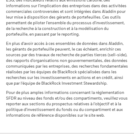
ESG, des indicateurs relatifs aux émissions carbone, des
peuvent être utilisés pour acquérir ou réduire une exposition
Catégorie Morningstar
Actions Secteur Technologies
reposent les indicateurs de participation aux secteurs
total (%)
22,6
34,1
33,
informations sur l'implication des entreprises dans des activitées
au marché et/ou à des fins de gestion des risques. Allocations
BlackRock Global Funds - Annual Report
SEK
d'activité, utilisez les liens
ci-dessous.
commerciales controversées et sont intégrées dans Aladdin pour
Liquidité du fonds
Quotidienne, sur la base d'un
au
(French - France)
susceptibles de modification.
leur mise à disposition des gérants de portefeuilles. Ces outils
prix à terme
Indice de
Scénarios
MSCI - Armes controversées
permettent de piloter l'ensemble du processus d'investissement,
0,00%
référence
SEDOL
BG094L7
de la recherche à la construction et à la modélisation du
33,7
2,0
30,
BlackRock Global Funds - Annual Report
comparateur
au 30/juin/2026
portefeuille, en passant par le reporting.
Il n’y a pas de rendement minimum garanti. 
Minimal
(French)
1 (%) SEK
MSCI - Armes nucléaires
0,00%
En plus d'avoir accès à ces ensembles de données dans Aladdin,
Ce que vous pourriez obtenir après déducti
au 30/juin/2026
les gérants de portefeuille peuvent, le cas échéant, enrichir ces
La performance indiquée est calculée après déduction des
Tension
Rendement annuel moyen
sources par des travaux de recherche de parties tierces (sell-side),
frais courants. Les frais d’entrée/de sortie ne sont pas inclus
BlackRock Global Funds - Annual report and
MSCI - Armes à feu civiles
0,00%
des rapports d'organisations non gouvernementales, des données
dans le calcul.
audited financial statements (French)
au 30/juin/2026
Ce que vous pourriez obtenir après déducti
communiquées par les entreprises, des recherches fondamentales
Défavorable
Rendement annuel moyen
Les chiffres indiqués se rapportent aux performances
réalisées par les équipes de BlackRock spécialisées dans les
MSCI - Tabac
0,00%
recherches sur les investissements en actions et en crédit, ainsi
Sustainability related disclosure - FOTF_AG
passées.
Les performances passées ne sont pas un indicateur
au 30/juin/2026
Ce que vous pourriez obtenir après déducti
que par l'équipe de BlackRock Investment Stewardship.
(fr)
Intermédiaire
fiable des performances futures. Les marchés pourraient
Rendement annuel moyen
MSCI - Contrevenants au
0,00%
évoluer très différemment. Ceci peut vous aider à évaluer la
Pour de plus amples informations concernant la réglementation
Pacte mondial des Nations
façon dont le fonds a été géré dans le passé
Unies
SFDR au niveau des fonds et/ou des compartiments, veuillez vous
Ce que vous pourriez obtenir après déducti
Favorable
La performance est indiquée sur la base de la Valeur nette
Rendement annuel moyen
au 30/juin/2026
reporter aux sections du prospectus relatives à l'objectif et à la
Sustainability related disclosure - FOTF_AG
d’inventaire (VNI), avec le revenu brut réinvesti le cas échéant.
politique d'investissement du fonds ou du compartiment et aux
(en)
Le scénario de tension montre ce que vous pourriez obtenir
MSCI - Charbon thermique
0,00%
informations de référence disponibles sur le site web.
Le rendement de votre investissement peut augmenter ou
dans des situations de marché extrêmes.
au 30/juin/2026
diminuer en raison des fluctuations des devises si votre
BlackRock Global Funds - Prospectus (French
investissement est effectué dans une devise autre que celle
MSCI - Sables bitumineux
0,00%
- France)