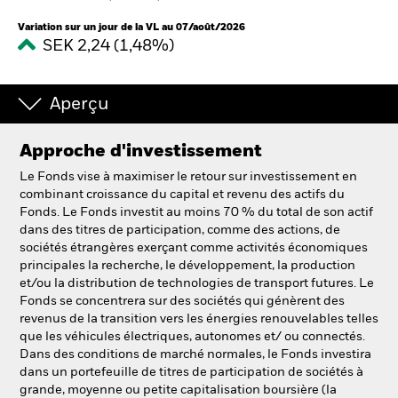
Variation sur un jour de la VL au 07/août/2026
SEK 2,24 (1,48%)
Intermédiaires financiers
France
Aperçu
Change location
Approche d'investissement
BlackRock
Le Fonds vise à maximiser le retour sur investissement en
combinant croissance du capital et revenu des actifs du
iShares
Fonds. Le Fonds investit au moins 70 % du total de son actif
dans des titres de participation, comme des actions, de
Aladdin
sociétés étrangères exerçant comme activités économiques
principales la recherche, le développement, la production
et/ou la distribution de technologies de transport futures. Le
Notre société
Fonds se concentrera sur des sociétés qui génèrent des
revenus de la transition vers les énergies renouvelables telles
que les véhicules électriques, autonomes et/ ou connectés.
Dans des conditions de marché normales, le Fonds investira
dans un portefeuille de titres de participation de sociétés à
grande, moyenne ou petite capitalisation boursière (la