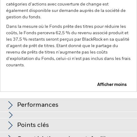
catégories d'actions avec couverture de change est
également disponible sur demande auprès de la société de
gestion du fonds.
Dans la mesure où le Fonds prête des titres pour réduire les
coûts, le Fonds percevra 62,5 % du revenu associé produit et
les 37,5 % restants seront perçus par BlackRock en sa qualité
d'agent de prêt de titres. Etant donné que le partage du
revenu de prêts de titres n'augmente pas les coûts
d'exploitation du Fonds, celui-ci n'est pas inclus dans les frais
courants.
Afficher moins
iShares World Equity Index Fund (LU)
Performances
Graphique
Points clés
La valeur des actions ou titres liés à des actions peut être
affectée par les fluctuations quotidiennes des marchés
boursiers. Les autres facteurs ayant une influence sont