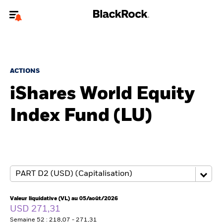
Bienvenue sur le site BlackRock pour les investisseurs
professionnels.
Pour accéder directement à un autre site BlackRock, veuillez mettre à
jour
votre type d'utilisateur
.
ACTIONS
iShares World Equity
Nous connaître
Index Fund (LU)
Produits
Thèmes
ETF iShares
Analyses
Valeur liquidative (VL) au 05/août/2026
USD 271,31
Semaine 52 : 218,07 - 271,31
Education