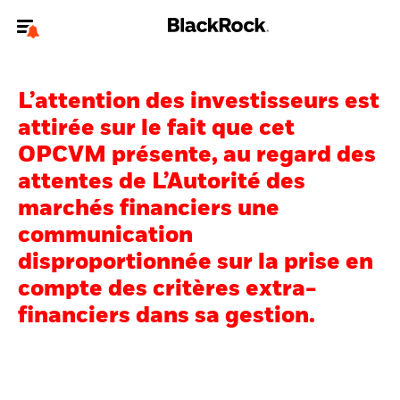
Bienvenue sur le site BlackRock pour les investisseurs
professionnels.
L’attention des investisseurs est
Pour accéder directement à un autre site BlackRock, veuillez mettre à
attirée sur le fait que cet
jour
votre type d'utilisateur
.
OPCVM présente, au regard des
attentes de L’Autorité des
Nous connaître
marchés financiers une
Produits
communication
disproportionnée sur la prise en
Thèmes
compte des critères extra-
ETF iShares
financiers dans sa gestion.
Analyses
Education