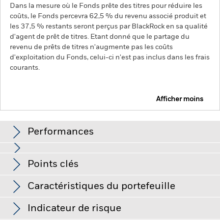
Dans la mesure où le Fonds prête des titres pour réduire les
coûts, le Fonds percevra 62,5 % du revenu associé produit et
les 37,5 % restants seront perçus par BlackRock en sa qualité
d'agent de prêt de titres. Etant donné que le partage du
revenu de prêts de titres n'augmente pas les coûts
d'exploitation du Fonds, celui-ci n'est pas inclus dans les frais
courants.
Afficher moins
BGF Global Equity Income Fund
Performances
Graphique
Points clés
Les marchés émergents sont généralement plus sensibles
aux conditions économiques et politiques que les marchés
développés. D'autres facteurs incluent un « Risque de
Voir le graphique complet
Caractéristiques du portefeuille
liquidité » plus élevé, des restrictions à l'investissement ou au
Net Assets of Fund
USD 1 168 633 714
transfert d'actifs, l'échec/le retard de livraison de titres ou de
au 07/août/2026
Performances
paiements au Fonds et des risques liés au développement
Indicateur de risque
durable.
La valeur des actions ou titres liés à des actions peut
Nombre de positions
49
Date de lancement du Fonds
12/nov./2010