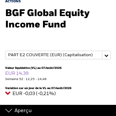
ACTIONS
BGF Global Equity
Intermédiaires financiers
Income Fund
France
Change location
BlackRock
iShares
Valeur liquidative (VL) au 07/août/2026
Aladdin
EUR 14,39
Semaine 52 : 12,25 - 14,48
Notre société
Variation sur un jour de la VL au 07/août/2026
EUR -0,03 (-0,21%)
Aperçu