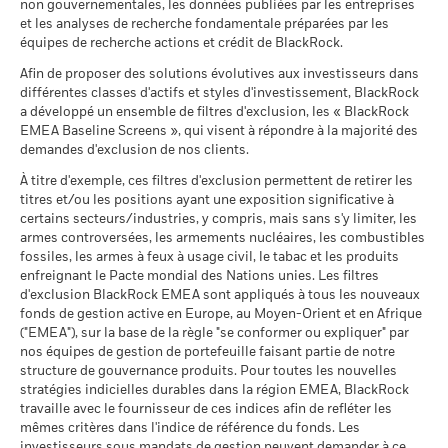
non gouvernementales, les données publiées par les entreprises
référence
audited financial statements (French)
reposent les Caractéristiques de durabilité, utilisez les liens
au 30/juin/2026
Ce que vous pourriez obtenir après déducti
contrainte
26,6
16,3
18,5
et les analyses de recherche fondamentale préparées par les
Défavorable
ci-dessous.
Rendement annuel moyen
1 (%) USD
équipes de recherche actions et crédit de BlackRock.
MSCI - Tabac
0,00%
Sustainability related disclosure - BGEI_AG
au 30/juin/2026
Afin de proposer des solutions évolutives aux investisseurs dans
Ce que vous pourriez obtenir après déducti
(en)
Intermédiaire
Notation des fonds ESG MSCI
AA
Rendement annuel moyen
différentes classes d'actifs et styles d'investissement, BlackRock
MSCI - Contrevenants au
0,00%
(AAA-CCC)
La performance indiquée est calculée après déduction des
a développé un ensemble de filtres d'exclusion, les « BlackRock
Pacte mondial des Nations
au 17/juil./2026
frais courants. Les frais d’entrée/de sortie ne sont pas inclus
Unies
EMEA Baseline Screens », qui visent à répondre à la majorité des
Ce que vous pourriez obtenir après déducti
Favorable
dans le calcul.
Rendement annuel moyen
au 30/juin/2026
demandes d'exclusion de nos clients.
Pointage de qualité ESG
7,38
BlackRock Global Funds - Prospectus (French
MSCI (0-10)
- France)
Les chiffres indiqués se rapportent aux performances
Le scénario de tension montre ce que vous pourriez obtenir
À titre d'exemple, ces filtres d'exclusion permettent de retirer les
MSCI - Charbon thermique
0,00%
au 17/juil./2026
passées.
Les performances passées ne sont pas un indicateur
titres et/ou les positions ayant une exposition significative à
dans des situations de marché extrêmes.
au 30/juin/2026
fiable des performances futures. Les marchés pourraient
Classification mondiale des
certains secteurs/industries, y compris, mais sans s'y limiter, les
Equity Global Income
BlackRock Global Funds - Prospectus
MSCI - Sables bitumineux
0,00%
fonds selon Lipper
armes controversées, les armements nucléaires, les combustibles
évoluer très différemment. Ceci peut vous aider à évaluer la
(English)
au 30/juin/2026
au 17/juil./2026
fossiles, les armes à feux à usage civil, le tabac et les produits
façon dont le fonds a été géré dans le passé
enfreignant le Pacte mondial des Nations unies. Les filtres
La performance est indiquée sur la base de la Valeur nette
Moyenne pondérée de
175,20
d'exclusion BlackRock EMEA sont appliqués à tous les nouveaux
l'intensité carbone MSCI
d’inventaire (VNI), avec le revenu brut réinvesti le cas échéant.
fonds de gestion active en Europe, au Moyen-Orient et en Afrique
BlackRock Global Funds - Prospectus (French
(tonnes de CO2e/M$ de
Le rendement de votre investissement peut augmenter ou
("EMEA"), sur la base de la règle "se conformer ou expliquer" par
- Belgium^France)
ventes)
Données sur la
100,15%
diminuer en raison des fluctuations des devises si votre
participation aux secteurs
nos équipes de gestion de portefeuille faisant partie de notre
au 17/juil./2026
investissement est effectué dans une devise autre que celle
d'activité
structure de gouvernance produits. Pour toutes les nouvelles
% des avoirs à l'égard
BlackRock Global Funds - Prospectus -
99,52
utilisée dans le calcul des performances passées. Source :
au 30/juin/2026
stratégies indicielles durables dans la région EMEA, BlackRock
desquels des données ESG
Addendum (French - France)
Blackrock
travaille avec le fournisseur de ces indices afin de refléter les
MSCI
Pourcentage des avoirs du
0,03%
mêmes critères dans l'indice de référence du fonds. Les
fonds à l'égard desquels
au 17/juil./2026
investisseurs sous mandats de gestion peuvent demander à ce