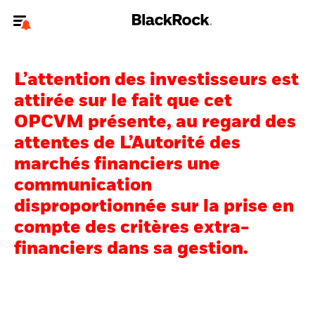
Bienvenue sur le site BlackRock pour les investisseurs
professionnels.
L’attention des investisseurs est
Pour accéder directement à un autre site BlackRock, veuillez mettre à
attirée sur le fait que cet
jour
votre type d'utilisateur
.
OPCVM présente, au regard des
attentes de L’Autorité des
Nous connaître
marchés financiers une
Produits
communication
disproportionnée sur la prise en
Thèmes
compte des critères extra-
ETF iShares
financiers dans sa gestion.
Analyses
Education