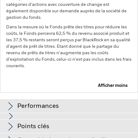
catégories d'actions avec couverture de change est
également disponible sur demande auprès de la société de
gestion du fonds.
Dans la mesure où le Fonds prête des titres pour réduire les
coûts, le Fonds percevra 62,5 % du revenu associé produit et
les 37,5 % restants seront perçus par BlackRock en sa qualité
d'agent de prêt de titres. Etant donné que le partage du
revenu de prêts de titres n'augmente pas les coûts
d'exploitation du Fonds, celui-ci n'est pas inclus dans les frais
courants.
Afficher moins
BGF Global Government Bond Fund
Performances
Graphique
Points clés
Le risque de crédit, les fluctuations des taux d'intérêt et/ou
les défauts de l'émetteur auront un impact significatif sur la
performance des titres de créance. Les titres de créance de