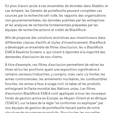
stratégie d’investissement d’un fonds, veuillez consulter son
MSCI - Armes nucléaires
0,00%
En plus d’avoir accès à ces ensembles de données dans Aladdin, le
prospectus.
-20
Ce que vous pourriez obtenir après déducti
au 30/juin/2026
cas échéant, les Gérants de portefeuille peuvent compléter ces
Tension
2016
2017
2018
2019
2020
2021
2022
2023
2024
2025
Rendement annuel moyen
sources par la recherche sell-side, les rapports des organisations
Pour consulter les méthodologies MSCI sur lesquelles
BlackRock Global Funds - Annual report and
MSCI - Armes à feu civiles
0,00%
non gouvernementales, les données publiées par les entreprises
audited financial statements (French)
reposent les Caractéristiques de durabilité, utilisez les liens
au 30/juin/2026
Ce que vous pourriez obtenir après déducti
Rendement total (%)
et les analyses de recherche fondamentale préparées par les
Défavorable
ci-dessous.
Indice de référence contrainte 1 (%)
Rendement annuel moyen
équipes de recherche actions et crédit de BlackRock.
MSCI - Tabac
0,00%
Sustainability related disclosure - GGBF-AG
End of interactive chart.
au 30/juin/2026
Afin de proposer des solutions évolutives aux investisseurs dans
Ce que vous pourriez obtenir après déducti
(en)
Intermédiaire
Notation des fonds ESG MSCI
BBB
Rendement annuel moyen
différentes classes d'actifs et styles d'investissement, BlackRock
Durant cette période, la performance a été réalisée dans des
MSCI - Contrevenants au
0,00%
(AAA-CCC)
circonstances qui ne sont plus applicables.
a développé un ensemble de filtres d'exclusion, les « BlackRock
Pacte mondial des Nations
au 17/juil./2026
Unies
EMEA Baseline Screens », qui visent à répondre à la majorité des
Ce que vous pourriez obtenir après déducti
Favorable
*Le 15/déc./2022, le Fonds a changé de nom et/ou d’objectif
Rendement annuel moyen
au 30/juin/2026
demandes d'exclusion de nos clients.
Pointage de qualité ESG
5,69
Sustainability related disclosure - GGBF-AG
et de politique d’investissement.
MSCI (0-10)
(fr)
Le scénario de tension montre ce que vous pourriez obtenir
À titre d'exemple, ces filtres d'exclusion permettent de retirer les
MSCI - Charbon thermique
0,00%
au 17/juil./2026
titres et/ou les positions ayant une exposition significative à
dans des situations de marché extrêmes.
au 30/juin/2026
Classification mondiale des
certains secteurs/industries, y compris, mais sans s'y limiter, les
Bond Global USD
BlackRock Global Funds - Prospectus (French
2016
2017
2018
2019
2020
2021
MSCI - Sables bitumineux
0,00%
fonds selon Lipper
armes controversées, les armements nucléaires, les combustibles
- France)
au 30/juin/2026
au 17/juil./2026
fossiles, les armes à feux à usage civil, le tabac et les produits
Rendement
enfreignant le Pacte mondial des Nations unies. Les filtres
total (%)
1,0
-1,3
5,6
6,2
-3,1
Moyenne pondérée de
432,94
d'exclusion BlackRock EMEA sont appliqués à tous les nouveaux
GBP
l'intensité carbone MSCI
fonds de gestion active en Europe, au Moyen-Orient et en Afrique
BlackRock Global Funds - Prospectus
(tonnes de CO2e/M$ de
("EMEA"), sur la base de la règle "se conformer ou expliquer" par
(English)
ventes)
Indice de
Données sur la
3,43%
participation aux secteurs
nos équipes de gestion de portefeuille faisant partie de notre
référence
au 17/juil./2026
d'activité
contrainte
2,1
2,6
7,6
6,1
-2,3
structure de gouvernance produits. Pour toutes les nouvelles