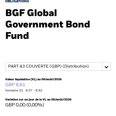
OBLIGATIONS
BGF Global
Intermédiaires financiers
Government Bond
France
Fund
Change location
BlackRock
iShares
Aladdin
Valeur liquidative (VL) au 06/août/2026
GBP 8,61
Notre société
Semaine 52 : 8,57 - 8,92
Variation sur un jour de la VL au 06/août/2026
GBP 0,00 (0,00%)