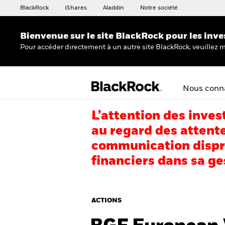
BlackRock
iShares
Aladdin
Notre société
Bienvenue sur le site BlackRock pour les inve
Pour accéder directement à un autre site BlackRock, veuillez m
Nous conna
L’attention des inves
au regard des attente
communication dispro
financiers dans sa ge
ACTIONS