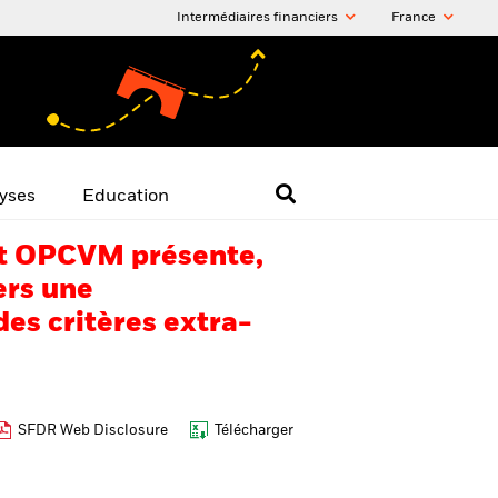
Intermédiaires financiers
France
yses
Education
 cet OPCVM présente,
ers une
es critères extra-
SFDR Web Disclosure
Télécharger