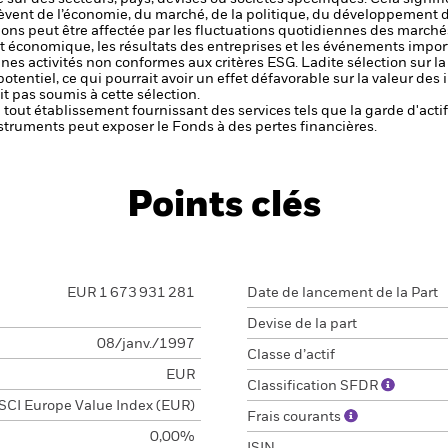
èvent de l’économie, du marché, de la politique, du développement 
ctions peut être affectée par les fluctuations quotidiennes des marché
et économique, les résultats des entreprises et les événements import
aines activités non conformes aux critères ESG. Ladite sélection sur l
potentiel, ce qui pourrait avoir un effet défavorable sur la valeur d
t pas soumis à cette sélection.
de tout établissement fournissant des services tels que la garde d'acti
struments peut exposer le Fonds à des pertes financières.
Points clés
EUR 1 673 931 281
Date de lancement de la Part
Devise de la part
08/janv./1997
Classe d’actif
EUR
Classification SFDR
CI Europe Value Index (EUR)
Frais courants
0,00%