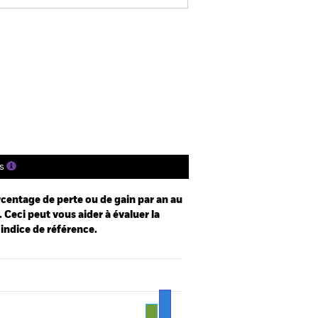
SFDR Web Disclosure
Télécharger
tions
Documentation
s
centage de perte ou de gain par an au
 Ceci peut vous aider à évaluer la
 indice de référence.