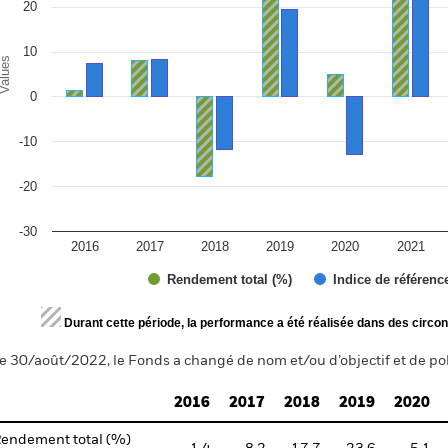
20
10
alues
0
-10
-20
-30
2016
2017
2018
2019
2020
2021
Rendement total (%)
Indice de référenc
d of interactive chart.
Durant cette période, la performance a été réalisée dans des circon
e 30/août/2022, le Fonds a changé de nom et/ou d’objectif et de pol
2016
2017
2018
2019
2020
endement total (%)