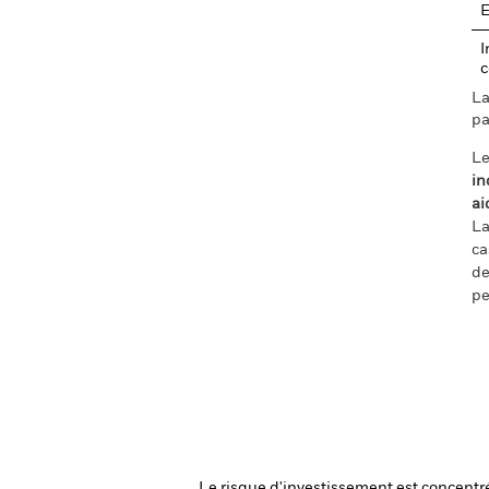
I
c
La
pa
Le
in
ai
La
ca
de
pe
Le risque d'investissement est concentré