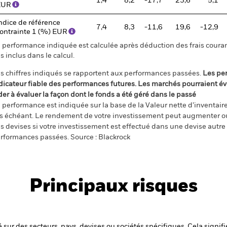
1,4
8,2
-17,7
23,6
5,1
EUR
ndice de référence
7,4
8,3
-11,6
19,6
-12,9
ontrainte 1 (%) EUR
 performance indiquée est calculée après déduction des frais courant
s inclus dans le calcul.
s chiffres indiqués se rapportent aux performances passées.
Les pe
dicateur fiable des performances futures. Les marchés pourraient év
der à évaluer la façon dont le fonds a été géré dans le passé
 performance est indiquée sur la base de la Valeur nette d’inventaire 
s échéant. Le rendement de votre investissement peut augmenter ou
s devises si votre investissement est effectué dans une devise autre q
rformances passées. Source : Blackrock
Principaux risques
 sur des secteurs, pays, devises ou sociétés spécifiques. Cela signif