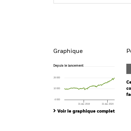
BGF European Value Fund
Aperçu
Performances
Graphique
P
Depuis le lancement
Depuis le lancement
Line chart with 129 data points.
The chart has 1 X axis displaying Time. Ran
26 000
The chart has 1 Y axis displaying values. Rang
Ce
co
10 000
fa
-6 000
31 déc 2019
31 déc 2024
Ch
End of interactive chart.
Ba
Voir le graphique complet
Th
Th