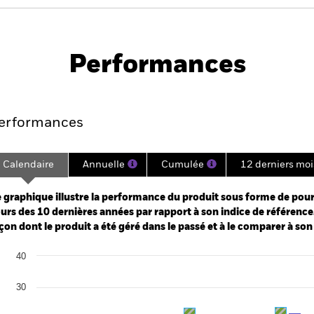
PRIIP KID
Fiche
Prospectus
technique
Performances
Points clés
Gérants
Principales posi
erformances
Calendaire
Annuelle
Cumulée
12 derniers moi
ge: 2015-11-01 00:00:00 to 2026-07-31 00:00:00.
e: -160 to 320.
 graphique illustre la performance du produit sous forme de pour
urs des 10 dernières années par rapport à son indice de référence.
çon dont le produit a été géré dans le passé et à le comparer à son
art
40
r chart with 2 data series.
e chart has 1 X axis displaying categories.
e chart has 1 Y axis displaying Values. Range: -30 to 40.
30