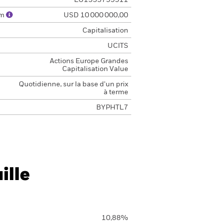
LU1333799911
um
USD 10 000 000,00
Capitalisation
UCITS
Actions Europe Grandes
Capitalisation Value
Quotidienne, sur la base d'un prix
à terme
BYPHTL7
ille
10,88%