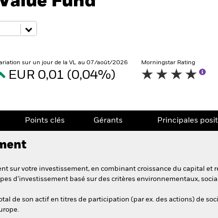
Value Fund
ariation sur un jour de la VL au 07/août/2026
Morningstar Rating
EUR 0,01 (0,04%)
Points clés
Gérants
Principales posi
ement
t sur votre investissement, en combinant croissance du capital et r
pes d’investissement basé sur des critères environnementaux, soci
l de son actif en titres de participation (par ex. des actions) de soc
Europe.