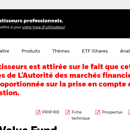
stisseurs professionnels.
ettre à jour
votre type d'utilisateur
.
ître
Produits
Thèmes
ETF iShares
Anal
tisseurs est attirée sur le fait que
s de L’Autorité des marchés financi
portionnée sur la prise en compte d
stion.
PRIIP KID
Fiche
Prospectus
technique