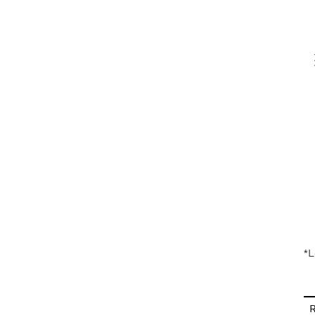
V
En
*L
R