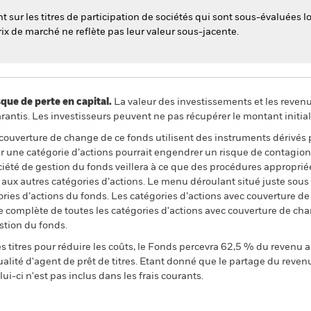
 sur les titres de participation de sociétés qui sont sous-évaluées lo
rix de marché ne reflète pas leur valeur sous-jacente.
 de perte en capital.
La valeur des investissements et les reven
ntis. Les investisseurs peuvent ne pas récupérer le montant initial
 couverture de change de ce fonds utilisent des instruments dérivés 
 une catégorie d’actions pourrait engendrer un risque de contagion (e
ciété de gestion du fonds veillera à ce que des procédures appropriée
n aux autres catégories d’actions. Le menu déroulant situé juste sou
égories d’actions du fonds. Les catégories d’actions avec couverture 
 complète de toutes les catégories d'actions avec couverture de ch
stion du fonds.
 titres pour réduire les coûts, le Fonds percevra 62,5 % du revenu a
alité d'agent de prêt de titres. Etant donné que le partage du reven
ui-ci n'est pas inclus dans les frais courants.