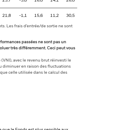
23,7
-3,0
16,0
14,1
26,0
21,8
-1,1
15,6
11,2
30,5
s. Les frais d’entrée/de sortie ne sont
rformances passées ne sont pas un
oluer très différemment. Ceci peut vous
(VNI), avec le revenu brut réinvesti le
 diminuer en raison des fluctuations
ue celle utilisée dans le calcul des
ie que le Fonds est plus sensible aux