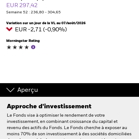
EUR 297,42
Semaine 52 : 236,80 - 304,65
Intermédiaires financiers
Variation sur un jour de la VL au 07/août/2026
EUR -2,71 (-0,90%)
France
Change location
Morningstar Rating
BlackRock
iShares
Aladdin
Aperçu
Notre société
Approche d'investissement
Le Fonds vise à optimiser le rendement de votre
investissement, en combinant croissance du capital et
revenu des actifs du Fonds. Le Fonds cherche à exposer au
moins 70% de son investissement à des sociétés domiciliées