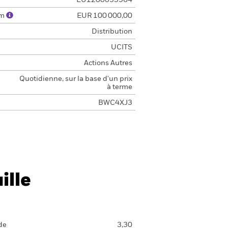
LU1200839964
um
EUR 100 000,00
Distribution
UCITS
Actions Autres
Quotidienne, sur la base d'un prix
à terme
BWC4XJ3
ille
de
3,30