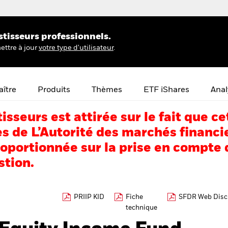
stisseurs professionnels.
ettre à jour
votre type d'utilisateur
.
ître
Produits
Thèmes
ETF iShares
Anal
tisseurs est attirée sur le fait que
s de L’Autorité des marchés financi
portionnée sur la prise en compte d
stion.
PRIIP KID
Fiche
SFDR Web Disc
technique