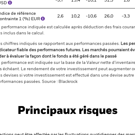
-5,7
13,4
-10,1
31,3
1,8
USD
ndice de référence
2,6
10,2
-10,6
26,0
-3,3
ontrainte 1 (%) EUR
 performance indiquée est calculée après déduction des frais courant
s inclus dans le calcul.
s chiffres indiqués se rapportent aux performances passées.
Les pe
dicateur fiable des performances futures. Les marchés pourraient év
der à évaluer la façon dont le fonds a été géré dans le passé
 performance est indiquée sur la base de la Valeur nette d’inventaire 
s échéant. Le rendement de votre investissement peut augmenter ou
s devises si votre investissement est effectué dans une devise autre q
rformances passées. Source : Blackrock
Principaux risques
s actions peut être affectée par les fluctuations quotidiennes des mar