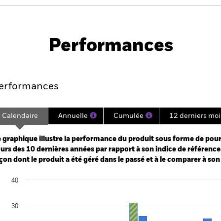
PRIIP KID
Fiche
SFDR Web Discl
ome Fund
technique
Performances
Points clés
Gérants
Principales posi
erformances
Calendaire
Annuelle
Cumulée
12 derniers moi
ge: 2015-02-01 00:00:00 to 2026-07-31 00:00:00.
e: -120 to 240.
 graphique illustre la performance du produit sous forme de pour
urs des 10 dernières années par rapport à son indice de référence.
çon dont le produit a été géré dans le passé et à le comparer à son
art
40
r chart with 2 data series.
e chart has 1 X axis displaying categories.
e chart has 1 Y axis displaying Values. Range: -20 to 40.
30