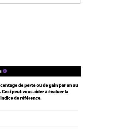
osure
Prospectus
Télécharger
tions
Documentation
s
centage de perte ou de gain par an au
 Ceci peut vous aider à évaluer la
 indice de référence.