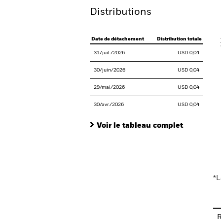
Distributions
V
Date de détachement
Distribution totale
31/juil./2026
USD 0,04
30/juin/2026
USD 0,04
29/mai/2026
USD 0,04
30/avr./2026
USD 0,04
Voir le tableau complet
En
*L
R