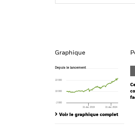
BGF European Equity Inc
Aperçu
Performances
Graphique
P
Depuis le lancement
Depuis le lancement
Line chart with 138 data points.
The chart has 1 X axis displaying Time. Ran
22 000
The chart has 1 Y axis displaying values. Rang
Ce
co
10 000
fa
-2 000
31 déc 2019
31 déc 2024
Ch
End of interactive chart.
Ba
Voir le graphique complet
Th
Th