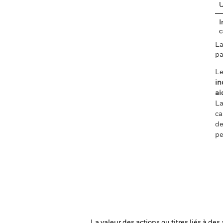
I
c
La
pa
Le
in
ai
La
ca
de
pe
La valeur des actions ou titres liés à de