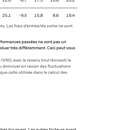
22,0
-8,7
17,5
10,6
20,2
25,1
-9,5
15,8
8,6
19,4
s. Les frais d’entrée/de sortie ne sont
rformances passées ne sont pas un
oluer très différemment. Ceci peut vous
(VNI), avec le revenu brut réinvesti le
 diminuer en raison des fluctuations
ue celle utilisée dans le calcul des
chés boursiers. Les autres facteurs ayant