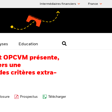
Intermédiaires financiers
France
yses
Education
 cet OPCVM présente,
ers une
es critères extra-
losure
Prospectus
Télécharger