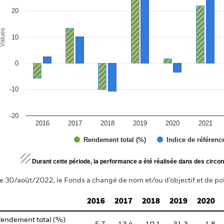
20
alues
10
0
-10
-20
2016
2017
2018
2019
2020
2021
Rendement total (%)
Indice de référenc
d of interactive chart.
Durant cette période, la performance a été réalisée dans des circon
e 30/août/2022, le Fonds a changé de nom et/ou d’objectif et de pol
2016
2017
2018
2019
2020
endement total (%)