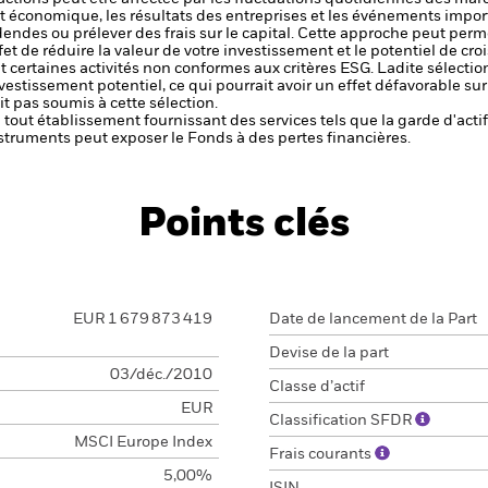
et économique, les résultats des entreprises et les événements import
dendes ou prélever des frais sur le capital. Cette approche peut perm
ffet de réduire la valeur de votre investissement et le potentiel de cr
t certaines activités non conformes aux critères ESG. Ladite sélectio
nvestissement potentiel, ce qui pourrait avoir un effet défavorable s
t pas soumis à cette sélection.
de tout établissement fournissant des services tels que la garde d'acti
struments peut exposer le Fonds à des pertes financières.
Points clés
EUR 1 679 873 419
Date de lancement de la Part
Devise de la part
03/déc./2010
Classe d’actif
EUR
Classification SFDR
MSCI Europe Index
Frais courants
5,00%