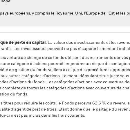
Europe.
pays européens, y compris le Royaume-Uni, l’Europe de l’Est et les p
 de perte en capital.
La valeur des investissements et les reven
ntis. Les investisseurs peuvent ne pas récupérer le montant initial
 couverture de change de ce fonds utilisent des instruments dérivés 
 une catégorie d’actions pourrait engendrer un risque de contagion (e
ciété de gestion du fonds veillera à ce que des procédures appropriée
n aux autres catégories d’actions. Le menu déroulant situé juste sou
égories d’actions du fonds. Les catégories d’actions avec couverture 
 complète de toutes les catégories d'actions avec couverture de ch
stion du fonds.
 titres pour réduire les coûts, le Fonds percevra 62,5 % du revenu a
alité d'agent de prêt de titres. Etant donné que le partage du reven
ui-ci n'est pas inclus dans les frais courants.