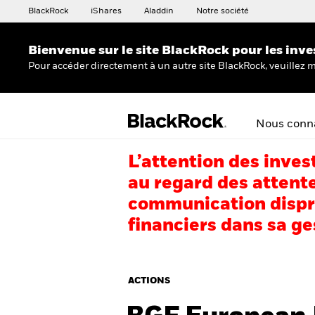
BlackRock
iShares
Aladdin
Notre société
Bienvenue sur le site BlackRock pour les inve
Pour accéder directement à un autre site BlackRock, veuillez m
Nous conna
L’attention des inves
au regard des attente
communication dispro
financiers dans sa ge
ACTIONS