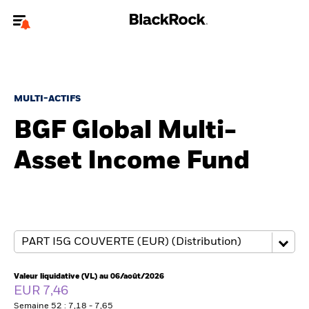
Bienvenue sur le site BlackRock pour les investisseurs
professionnels.
Pour accéder directement à un autre site BlackRock, veuillez mettre à
jour
votre type d'utilisateur
.
MULTI-ACTIFS
BGF Global Multi-
Nous connaître
Asset Income Fund
Produits
Thèmes
ETF iShares
Analyses
Valeur liquidative (VL) au 06/août/2026
EUR 7,46
Semaine 52 : 7,18 - 7,65
Education