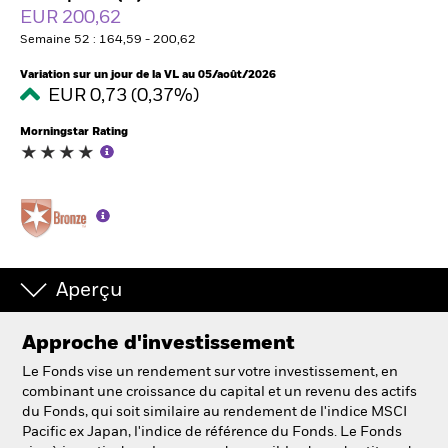
EUR 200,62
Semaine 52 : 164,59 - 200,62
Intermédiaires financiers
Variation sur un jour de la VL au 05/août/2026
EUR 0,73 (0,37%)
France
Change location
Morningstar Rating
BlackRock
iShares
Aladdin
Aperçu
Notre société
Approche d'investissement
Le Fonds vise un rendement sur votre investissement, en
combinant une croissance du capital et un revenu des actifs
du Fonds, qui soit similaire au rendement de l'indice MSCI
Pacific ex Japan, l'indice de référence du Fonds. Le Fonds