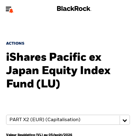
Bienvenue sur le site BlackRock pour les investisseurs
professionnels.
Pour accéder directement à un autre site BlackRock, veuillez mettre à
jour
votre type d'utilisateur
.
ACTIONS
iShares Pacific ex
Nous connaître
Japan Equity Index
Produits
Fund (LU)
Thèmes
ETF iShares
Analyses
Education
Valeur liquidative (VL) au 05/août/2026