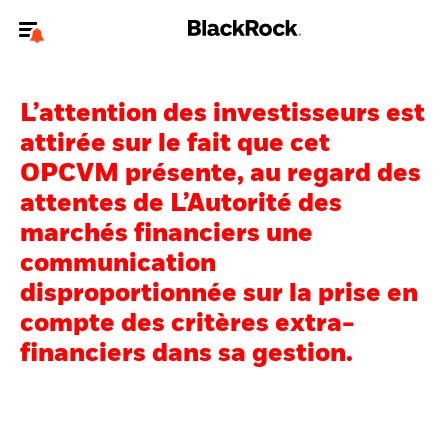
Bienvenue sur le site BlackRock pour les investisseurs
professionnels.
L’attention des investisseurs est
Pour accéder directement à un autre site BlackRock, veuillez mettre à
attirée sur le fait que cet
jour
votre type d'utilisateur
.
OPCVM présente, au regard des
attentes de L’Autorité des
Nous connaître
marchés financiers une
Produits
communication
disproportionnée sur la prise en
Thèmes
compte des critères extra-
ETF iShares
financiers dans sa gestion.
Analyses
Education