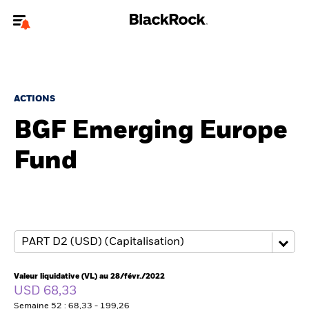
Bienvenue sur le site BlackRock pour les investisseurs
professionnels.
Pour accéder directement à un autre site BlackRock, veuillez mettre à
jour
votre type d'utilisateur
.
ACTIONS
BGF Emerging Europe
Nous connaître
Fund
Produits
Thèmes
ETF iShares
Analyses
Valeur liquidative (VL) au 28/févr./2022
USD 68,33
Semaine 52 : 68,33 - 199,26
Education