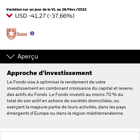
Variation sur un jour de la VL au 28/févr./2022
USD -41,27 (-37,66%)
Intermédiaires financiers
France
Change location
BlackRock
Aperçu
iShares
Approche d'investissement
Le Fonds vise à optimiser le rendement de votre
Aladdin
investissement en combinant croissance du capital et revenu
des actifs du Fonds. Le Fonds investit au moins 70 % du
total de son actif en actions de sociétés domiciliées, ou
Notre société
exerçant la majeure partie de leurs activités, dans les pays
émergents d'Europe ou dans la région méditerranéenne.