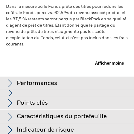
Dans la mesure où le Fonds prête des titres pour réduire les
coûts, le Fonds percevra 62,5 % du revenu associé produit et
les 37,5 % restants seront perçus par BlackRock en sa qualité
d'agent de prêt de titres. Etant donné que le partage du
revenu de prêts de titres n'augmente pas les coûts
d'exploitation du Fonds, celui-ci n'est pas inclus dans les frais
courants.
Afficher moins
BGF Emerging Europe Fund
Performances
Graphique
Points clés
Les marchés émergents sont généralement plus sensibles
aux conditions économiques et politiques que les marchés
développés. D'autres facteurs incluent un « Risque de
Voir le graphique complet
Caractéristiques du portefeuille
liquidité » plus élevé, des restrictions à l'investissement ou au
Net Assets of Fund
EUR 269 331 470
transfert d'actifs, l'échec/le retard de livraison de titres ou de
au 28/févr./2022
Performances
paiements au Fonds et des risques liés au développement
Indicateur de risque
durable.
Risque de change : Le Fonds investit dans d'autres
Nombre de positions
16