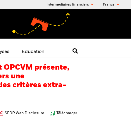
Intermédiaires financiers
France
yses
Education
 cet OPCVM présente,
ers une
es critères extra-
SFDR Web Disclosure
Télécharger