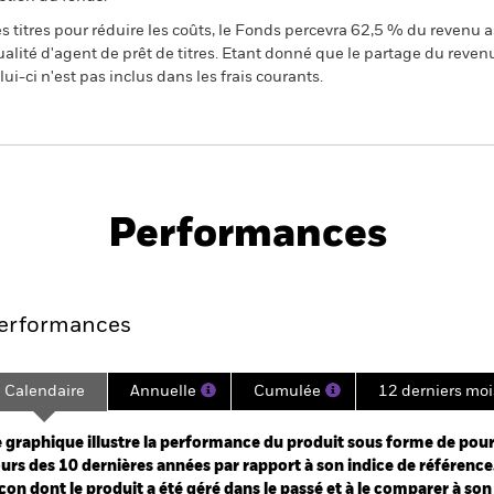
 titres pour réduire les coûts, le Fonds percevra 62,5 % du revenu a
alité d'agent de prêt de titres. Etant donné que le partage du reven
ui-ci n'est pas inclus dans les frais courants.
PRIIP KID
Fiche
Prospectus
d
technique
Performances
Points clés
Gérants
Principales posi
erformances
Calendaire
Annuelle
Cumulée
12 derniers moi
ge: 2000-01-01 00:00:00 to 2026-07-31 00:00:00.
e: -600 to 1200.
 graphique illustre la performance du produit sous forme de pour
urs des 10 dernières années par rapport à son indice de référence.
çon dont le produit a été géré dans le passé et à le comparer à son