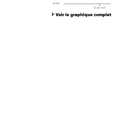
-50 000
31 déc 2019
Ch
End of interactive chart.
Ba
Voir le graphique complet
Th
Th
V
En