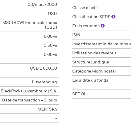
03/mars/2000
Classe d’actif
USD
Classification SFDR
MSCI ACWI Financials Index
Frais courants
(USD)
ISIN
5,00%
Investissement initial minim
1,50%
Utilisation des revenus
0,00%
Structure juridique
USD 1 000,00
Catégorie Morningstar
Liquidité du fonds
Luxembourg
BlackRock (Luxembourg) S.A.
SEDOL
Date de transaction + 3 jours
MERFSPA
-