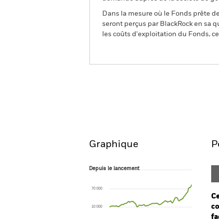
Dans la mesure où le Fonds prête des
seront perçus par BlackRock en sa qu
les coûts d'exploitation du Fonds, cel
BGF World Financials Fun
Aperçu
Performances
Graphique
P
Depuis le lancement
Depuis le lancement
Line chart with 107 data points.
The chart has 1 X axis displaying Time. Ran
70 000
The chart has 1 Y axis displaying values. Rang
Ce
co
10 000
fa