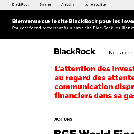
BlackRock
iShares
Aladdin
Notre société
Bienvenue sur le site BlackRock pour les inve
Pour accéder directement à un autre site BlackRock, veuillez m
Nous conna
L’attention des inves
au regard des attente
communication dispro
financiers dans sa ge
ACTIONS