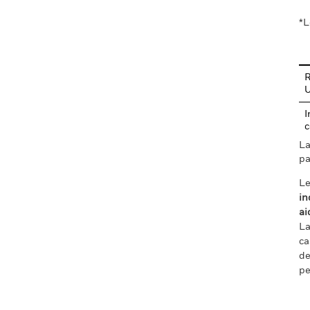
*L
R
I
c
La
pa
Le
in
ai
La
ca
de
pe