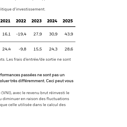
itique d’investissement.
2021
2022
2023
2024
2025
16,1
-19,4
27,9
30,9
43,9
24,4
-9,8
15,5
24,3
28,6
s. Les frais d’entrée/de sortie ne sont
rformances passées ne sont pas un
oluer très différemment. Ceci peut vous
(VNI), avec le revenu brut réinvesti le
 diminuer en raison des fluctuations
ue celle utilisée dans le calcul des