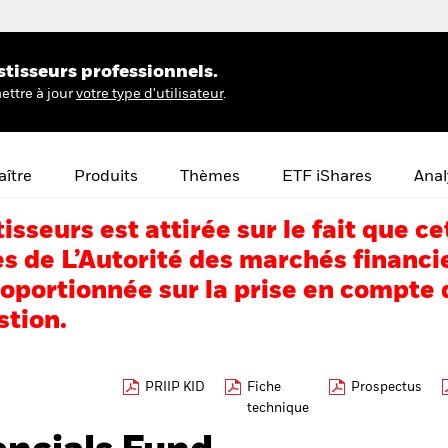
stisseurs professionnels.
ettre à jour
votre type d'utilisateur
.
ître
Produits
Thèmes
ETF iShares
Anal
tisseurs est attirée sur le fait que
s de L’Autorité des marchés financi
portionnée sur la prise en compte d
stion.
PRIIP KID
Fiche
Prospectus
technique