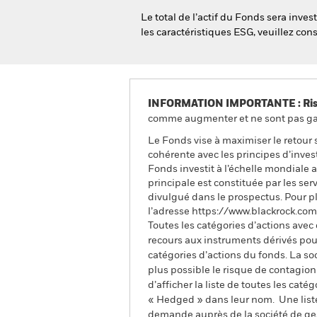
Le total de l’actif du Fonds sera inv
les caractéristiques ESG, veuillez co
INFORMATION IMPORTANTE : Risque
comme augmenter et ne sont pas gara
Le Fonds vise à maximiser le retour
cohérente avec les principes d’inves
Fonds investit à l’échelle mondiale a
principale est constituée par les se
divulgué dans le prospectus. Pour pl
l’adresse https://www.blackrock.co
Toutes les catégories d’actions avec
recours aux instruments dérivés pour
catégories d’actions du fonds. La so
plus possible le risque de contagio
d’afficher la liste de toutes les cat
« Hedged » dans leur nom. Une liste
demande auprès de la société de ge