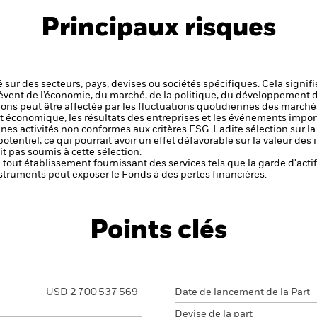
Principaux risques
 sur des secteurs, pays, devises ou sociétés spécifiques. Cela signif
èvent de l’économie, du marché, de la politique, du développement 
ctions peut être affectée par les fluctuations quotidiennes des marché
et économique, les résultats des entreprises et les événements import
aines activités non conformes aux critères ESG. Ladite sélection sur l
potentiel, ce qui pourrait avoir un effet défavorable sur la valeur d
t pas soumis à cette sélection.
de tout établissement fournissant des services tels que la garde d'acti
struments peut exposer le Fonds à des pertes financières.
Points clés
USD 2 700 537 569
Date de lancement de la Part
Devise de la part