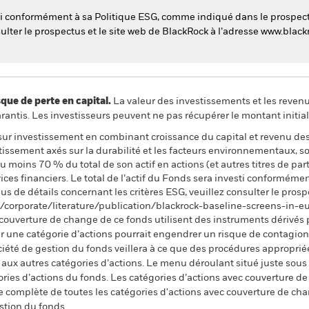
esti conformément à sa Politique ESG, comme indiqué dans le prospec
nsulter le prospectus et le site web de BlackRock à l’adresse www.bla
 de perte en capital.
La valeur des investissements et les reven
ntis. Les investisseurs peuvent ne pas récupérer le montant initial
 sur investissement en combinant croissance du capital et revenu de
tissement axés sur la durabilité et les facteurs environnementaux, 
u moins 70 % du total de son actif en actions (et autres titres de parti
rvices financiers. Le total de l’actif du Fonds sera investi conformém
us de détails concernant les critères ESG, veuillez consulter le prosp
m/corporate/literature/publication/blackrock-baseline-screens-in-
 couverture de change de ce fonds utilisent des instruments dérivés 
 une catégorie d’actions pourrait engendrer un risque de contagion (e
ciété de gestion du fonds veillera à ce que des procédures appropriée
n aux autres catégories d’actions. Le menu déroulant situé juste sou
égories d’actions du fonds. Les catégories d’actions avec couverture 
 complète de toutes les catégories d'actions avec couverture de ch
stion du fonds.