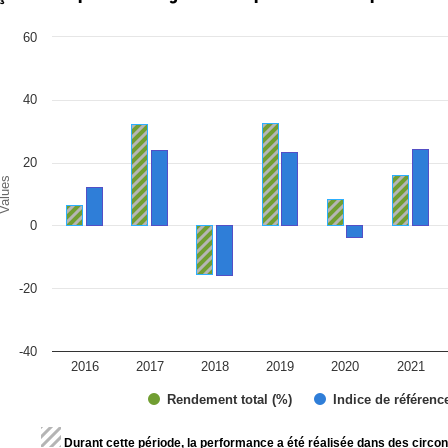
art
60
r chart with 2 data series.
e chart has 1 X axis displaying categories.
e chart has 1 Y axis displaying Values. Range: -40 to 60.
40
20
alues
0
-20
-40
2016
2017
2018
2019
2020
2021
Rendement total (%)
Indice de référenc
d of interactive chart.
Durant cette période, la performance a été réalisée dans des circon