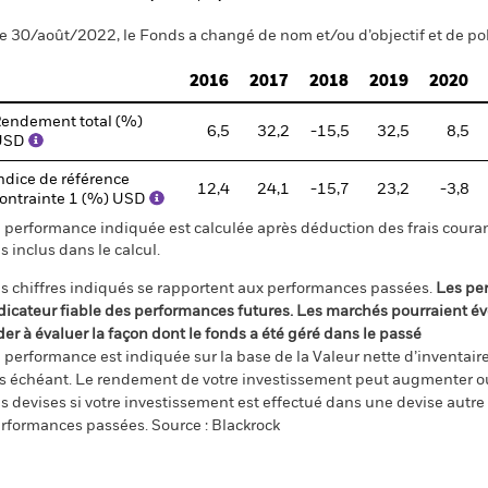
e 30/août/2022, le Fonds a changé de nom et/ou d’objectif et de pol
2016
2017
2018
2019
2020
endement total (%)
6,5
32,2
-15,5
32,5
8,5
USD
ndice de référence
12,4
24,1
-15,7
23,2
-3,8
ontrainte 1 (%) USD
 performance indiquée est calculée après déduction des frais courant
s inclus dans le calcul.
s chiffres indiqués se rapportent aux performances passées.
Les pe
dicateur fiable des performances futures. Les marchés pourraient év
der à évaluer la façon dont le fonds a été géré dans le passé
 performance est indiquée sur la base de la Valeur nette d’inventaire 
s échéant. Le rendement de votre investissement peut augmenter ou
s devises si votre investissement est effectué dans une devise autre q
rformances passées. Source : Blackrock