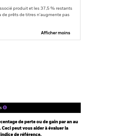
ssocié produit et les 37,5 % restants
u de prêts de titres n'augmente pas
Afficher moins
SFDR Web Disclosure
Télécharger
tions
Documentation
s
centage de perte ou de gain par an au
 Ceci peut vous aider à évaluer la
 indice de référence.