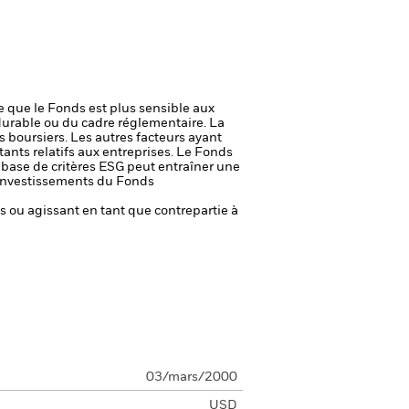
ie que le Fonds est plus sensible aux
durable ou du cadre réglementaire.
La
s boursiers. Les autres facteurs ayant
ants relatifs aux entreprises.
Le Fonds
a base de critères ESG peut entraîner une
es investissements du Fonds
fs ou agissant en tant que contrepartie à
03/mars/2000
USD