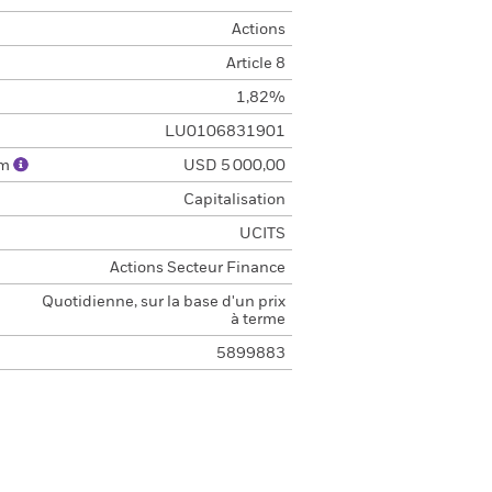
Actions
Article 8
1,82%
LU0106831901
um
USD 5 000,00
Capitalisation
UCITS
Actions Secteur Finance
Quotidienne, sur la base d'un prix
à terme
5899883