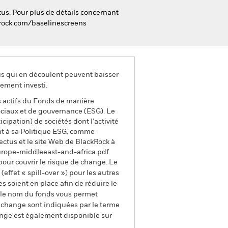
tus. Pour plus de détails concernant
ckrock.com/baselinescreens
us qui en découlent peuvent baisser
ement investi.
s actifs du Fonds de manière
sociaux et de gouvernance (ESG). Le
cipation) de sociétés dont l’activité
ent à sa Politique ESG, comme
ectus et le site Web de BlackRock à
europe-middleeast-and-africa.pdf
pour couvrir le risque de change. Le
ffet « spill-over ») pour les autres
s soient en place afin de réduire le
s le nom du fonds vous permet
de change sont indiquées par le terme
ange est également disponible sur