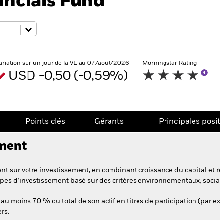
ancials Fund
ariation sur un jour de la VL au 07/août/2026
Morningstar Rating
USD -0,50 (-0,59%)
Points clés
Gérants
Principales posi
ement
t sur votre investissement, en combinant croissance du capital et r
pes d’investissement basé sur des critères environnementaux, soci
au moins 70 % du total de son actif en titres de participation (par ex
ers.