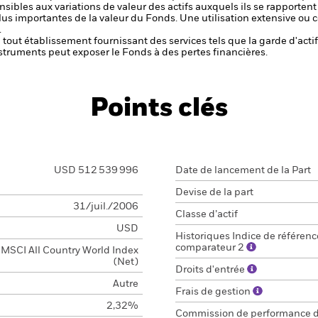
sibles aux variations de valeur des actifs auxquels ils se rapportent 
plus importantes de la valeur du Fonds. Une utilisation extensive ou
.
de tout établissement fournissant des services tels que la garde d'acti
struments peut exposer le Fonds à des pertes financières.
Points clés
USD 512 539 996
Date de lancement de la Part
Devise de la part
31/juil./2006
Classe d’actif
USD
Historiques Indice de référenc
comparateur 2
MSCI All Country World Index
(Net)
Droits d'entrée
Autre
Frais de gestion
2,32%
Commission de performance 