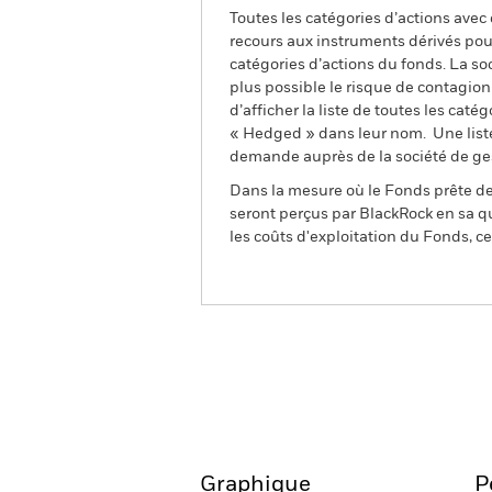
Toutes les catégories d’actions avec
recours aux instruments dérivés pour
catégories d’actions du fonds. La so
plus possible le risque de contagio
d’afficher la liste de toutes les cat
« Hedged » dans leur nom. Une liste
demande auprès de la société de ge
Dans la mesure où le Fonds prête des
seront perçus par BlackRock en sa qu
les coûts d'exploitation du Fonds, cel
BGF Global Dynamic Equi
Aperçu
Performances
Graphique
P