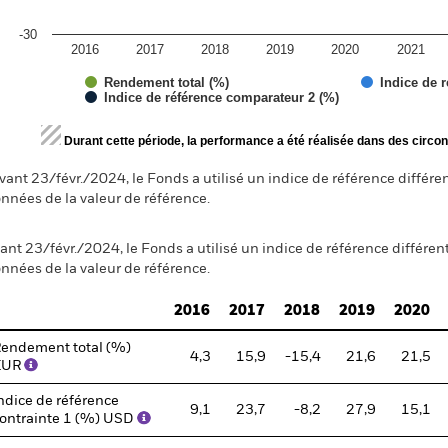
-30
2016
2017
2018
2019
2020
2021
Rendement total (%)
Indice de r
Indice de référence comparateur 2 (%)
d of interactive chart.
Durant cette période, la performance a été réalisée dans des circon
vant 23/févr./2024, le Fonds a utilisé un indice de référence différe
nnées de la valeur de référence.
ant 23/févr./2024, le Fonds a utilisé un indice de référence différen
nnées de la valeur de référence.
2016
2017
2018
2019
2020
endement total (%)
4,3
15,9
-15,4
21,6
21,5
EUR
ndice de référence
9,1
23,7
-8,2
27,9
15,1
ontrainte 1 (%) USD