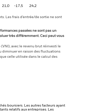
21,0
-17,5
24,2
s. Les frais d’entrée/de sortie ne sont
rformances passées ne sont pas un
oluer très différemment. Ceci peut vous
(VNI), avec le revenu brut réinvesti le
 diminuer en raison des fluctuations
ue celle utilisée dans le calcul des
chés boursiers. Les autres facteurs ayant
ants relatifs aux entreprises.
Les