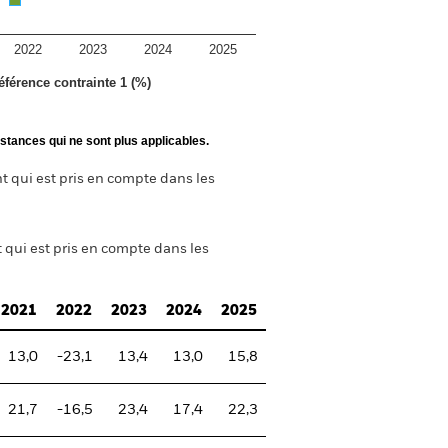
2022
2023
2024
2025
éférence contrainte 1 (%)
stances qui ne sont plus applicables.
nt qui est pris en compte dans les
t qui est pris en compte dans les
2021
2022
2023
2024
2025
13,0
-23,1
13,4
13,0
15,8
21,7
-16,5
23,4
17,4
22,3