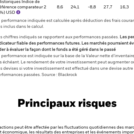
istoriques Indice de
éférence comparateur 2
8,6
24,1
-8,8
27,7
16,3
(%) USD
 performance indiquée est calculée après déduction des frais courant
s inclus dans le calcul.
s chiffres indiqués se rapportent aux performances passées.
Les pe
dicateur fiable des performances futures. Les marchés pourraient év
der à évaluer la façon dont le fonds a été géré dans le passé
 performance est indiquée sur la base de la Valeur nette d’inventaire 
s échéant. Le rendement de votre investissement peut augmenter ou
s devises si votre investissement est effectué dans une devise autre q
rformances passées. Source : Blackrock
Principaux risques
s actions peut être affectée par les fluctuations quotidiennes des mar
et économique, les résultats des entreprises et les événements import