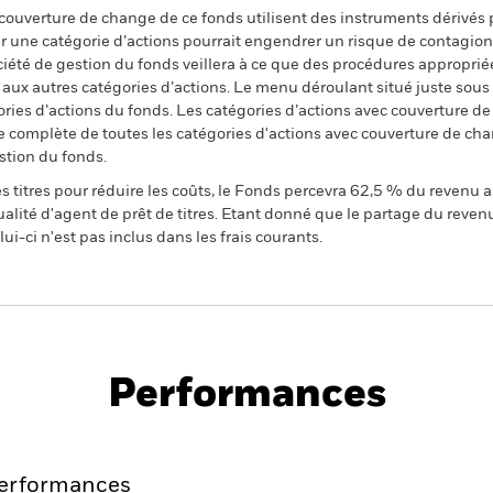
 couverture de change de ce fonds utilisent des instruments dérivés 
 une catégorie d’actions pourrait engendrer un risque de contagion (e
ciété de gestion du fonds veillera à ce que des procédures appropriée
n aux autres catégories d’actions. Le menu déroulant situé juste sou
égories d’actions du fonds. Les catégories d’actions avec couverture 
 complète de toutes les catégories d'actions avec couverture de ch
stion du fonds.
 titres pour réduire les coûts, le Fonds percevra 62,5 % du revenu a
alité d'agent de prêt de titres. Etant donné que le partage du reven
ui-ci n'est pas inclus dans les frais courants.
PRIIP KID
Pros
ty Fund
Performances
Points clés
Gérants
Principales posi
erformances