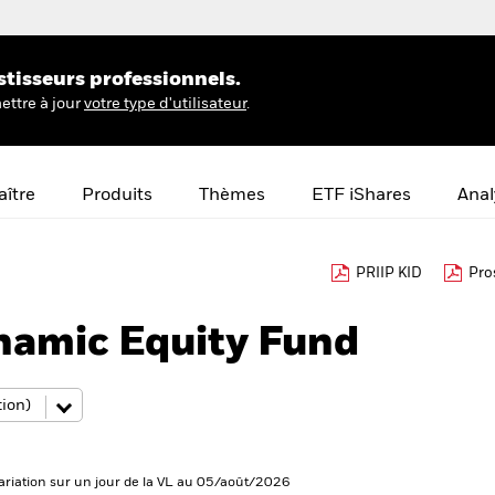
stisseurs professionnels.
ettre à jour
votre type d'utilisateur
.
ître
Produits
Thèmes
ETF iShares
Anal
PRIIP KID
Pro
namic Equity Fund
ariation sur un jour de la VL au 05/août/2026