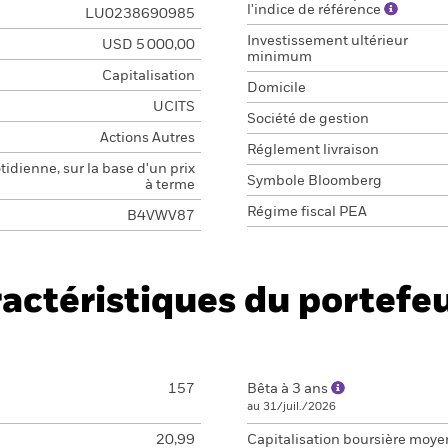
l'indice de référence
LU0238690985
Investissement ultérieur
USD 5 000,00
minimum
Capitalisation
Domicile
UCITS
Société de gestion
Actions Autres
Réglement livraison
idienne, sur la base d'un prix
Symbole Bloomberg
à terme
Régime fiscal PEA
B4VWV87
actéristiques du portefeu
157
Bêta à 3 ans
au 31/juil./2026
20,99
Capitalisation boursière moy