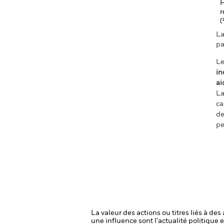
H
r
La
pa
Le
in
ai
La
ca
de
pe
La valeur des actions ou titres liés à de
une influence sont l'actualité politique 