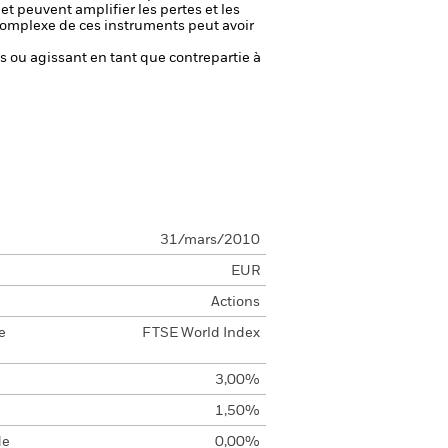
et peuvent amplifier les pertes et les
 complexe de ces instruments peut avoir
fs ou agissant en tant que contrepartie à
31/mars/2010
EUR
Actions
e
FTSE World Index
3,00%
1,50%
de
0,00%