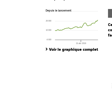
Depuis le lancement
Depuis le lancement
Line chart with 67 data points.
The chart has 1 X axis displaying Time. Ran
26 000
The chart has 1 Y axis displaying values. Rang
Ce
co
10 000
fa
-6 000
31 déc 2019
Ch
End of interactive chart.
Ba
Voir le graphique complet
Th
Th
V