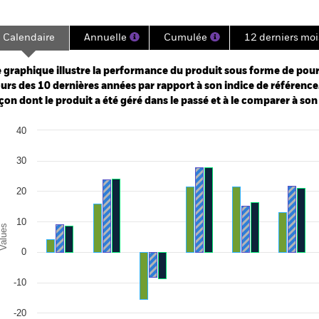
Calendaire
Annuelle
Cumulée
12 derniers moi
ge: 2010-01-01 00:00:00 to 2026-07-31 00:00:00.
e: -160 to 320.
 graphique illustre la performance du produit sous forme de pour
urs des 10 dernières années par rapport à son indice de référence.
çon dont le produit a été géré dans le passé et à le comparer à son
art
40
r chart with 3 data series.
e chart has 1 X axis displaying categories.
e chart has 1 Y axis displaying Values. Range: -30 to 40.
30
20
10
alues
0
-10
-20