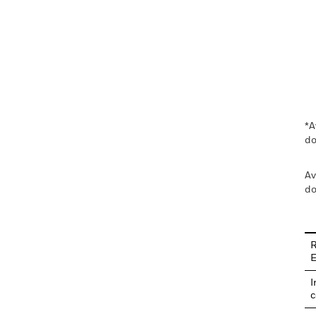
En
*A
do
Av
do
R
I
c