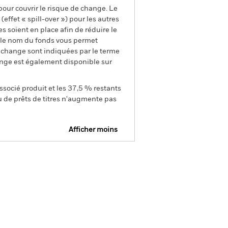
pour couvrir le risque de change. Le
ffet « spill-over ») pour les autres
s soient en place afin de réduire le
s le nom du fonds vous permet
de change sont indiquées par le terme
ange est également disponible sur
ssocié produit et les 37,5 % restants
u de prêts de titres n'augmente pas
Afficher moins
pectus
Fiche
Télécharger
technique
tions
Documentation