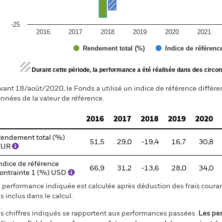
-25
2016
2017
2018
2019
2020
2021
Rendement total (%)
Indice de référenc
d of interactive chart.
Durant cette période, la performance a été réalisée dans des circon
vant 18/août/2020, le Fonds a utilisé un indice de référence différe
nnées de la valeur de référence.
2016
2017
2018
2019
2020
endement total (%)
51,5
29,0
-19,4
16,7
30,8
EUR
ndice de référence
66,9
31,2
-13,6
28,0
34,0
ontrainte 1 (%) USD
 performance indiquée est calculée après déduction des frais courant
s inclus dans le calcul.
s chiffres indiqués se rapportent aux performances passées.
Les pe