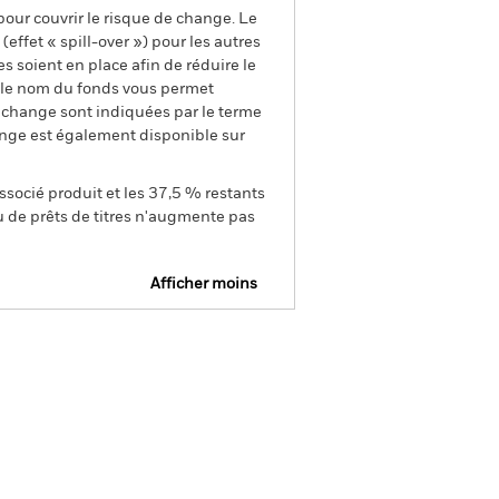
pour couvrir le risque de change. Le
ffet « spill-over ») pour les autres
s soient en place afin de réduire le
s le nom du fonds vous permet
de change sont indiquées par le terme
ange est également disponible sur
ssocié produit et les 37,5 % restants
u de prêts de titres n'augmente pas
Afficher moins
e
Prospectus
Télécharger
nique
tions
Documentation