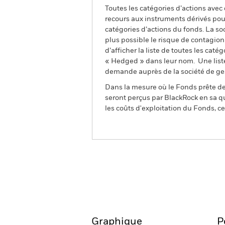
Toutes les catégories d’actions avec
recours aux instruments dérivés pour
catégories d’actions du fonds. La so
plus possible le risque de contagio
d’afficher la liste de toutes les cat
« Hedged » dans leur nom. Une liste
demande auprès de la société de ge
Dans la mesure où le Fonds prête des
seront perçus par BlackRock en sa qu
les coûts d'exploitation du Fonds, cel
BGF World Mining Fund
Aperçu
Performances
Graphique
P