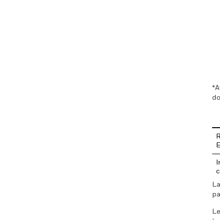
En
*A
do
R
I
c
La
pa
Le