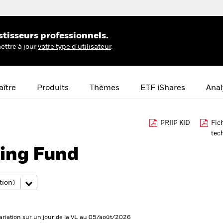
stisseurs professionnels.
ettre à jour
votre type d'utilisateur
.
ître
Produits
Thèmes
ETF iShares
Anal
PRIIP KID
Fic
tec
ing Fund
ariation sur un jour de la VL au 05/août/2026