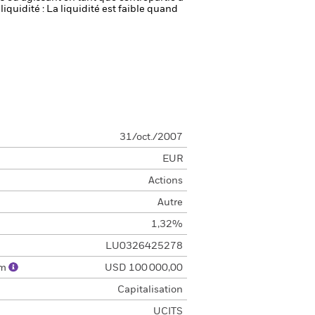
liquidité : La liquidité est faible quand
31/oct./2007
EUR
Actions
Autre
1,32%
LU0326425278
um
USD 100 000,00
Capitalisation
UCITS