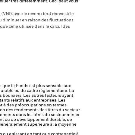
oluer très différemment. Ceci peut vous
(VNI), avec le revenu brut réinvesti le
 diminuer en raison des fluctuations
ue celle utilisée dans le calcul des
ie que le Fonds est plus sensible aux
durable ou du cadre réglementaire.
La
s boursiers. Les autres facteurs ayant
ants relatifs aux entreprises.
Les
ent à des préoccupations en termes
ion des rendements des titres du secteur
sements dans les titres du secteur minier
ent ou de développement durable, de
st généralement supérieure à la moyenne
fs ou agissant en tant que contrepartie à