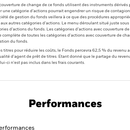
 couverture de change de ce fonds utilisent des instruments dérivés 
 une catégorie d’actions pourrait engendrer un risque de contagion (e
ciété de gestion du fonds veillera à ce que des procédures appropriée
n aux autres catégories d’actions. Le menu déroulant situé juste sou
égories d’actions du fonds. Les catégories d’actions avec couverture 
 complète de toutes les catégories d'actions avec couverture de ch
stion du fonds.
 titres pour réduire les coûts, le Fonds percevra 62,5 % du revenu a
alité d'agent de prêt de titres. Etant donné que le partage du reven
ui-ci n'est pas inclus dans les frais courants.
PRIIP KID
Fich
tech
Performances
Points clés
Gérants
Principales posi
erformances