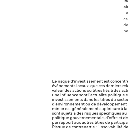
in
ai
La
ca
de
pe
Le risque d'investissement est concentré
événements locaux, que ces derniers rel
valeur des actions ou titres liés à des a
une influence sont l'actualité politique 
investissements dans les titres du sect
d'environnement ou de développement dur
minier est généralement supérieure à la 
sont sujets à des risques spécifiques 
politique gouvernementale, d'offre et d
par rapport aux autres titres de participa
Risque de contrepartie : l'insolvabilité 