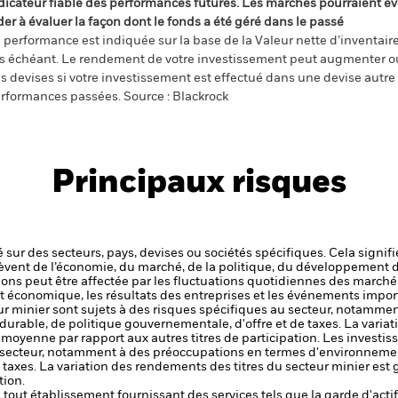
dicateur fiable des performances futures. Les marchés pourraient év
der à évaluer la façon dont le fonds a été géré dans le passé
 performance est indiquée sur la base de la Valeur nette d’inventaire 
s échéant. Le rendement de votre investissement peut augmenter ou
s devises si votre investissement est effectué dans une devise autre q
rformances passées. Source : Blackrock
Principaux risques
 sur des secteurs, pays, devises ou sociétés spécifiques. Cela signif
èvent de l’économie, du marché, de la politique, du développement 
ctions peut être affectée par les fluctuations quotidiennes des marché
et économique, les résultats des entreprises et les événements import
eur minier sont sujets à des risques spécifiques au secteur, notamm
able, de politique gouvernementale, d'offre et de taxes. La variat
moyenne par rapport aux autres titres de participation.
Les investis
au secteur, notamment à des préoccupations en termes d'environnem
e taxes. La variation des rendements des titres du secteur minier e
tion.
de tout établissement fournissant des services tels que la garde d'acti