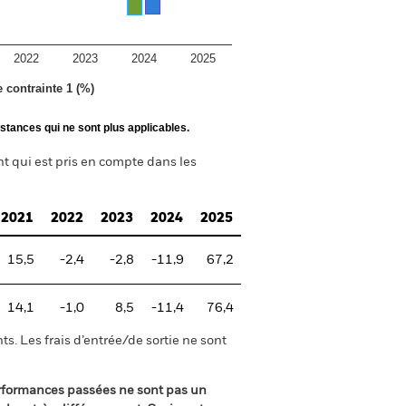
2022
2023
2024
2025
e contrainte 1 (%)
stances qui ne sont plus applicables.
nt qui est pris en compte dans les
2021
2022
2023
2024
2025
15,5
-2,4
-2,8
-11,9
67,2
14,1
-1,0
8,5
-11,4
76,4
s. Les frais d’entrée/de sortie ne sont
rformances passées ne sont pas un