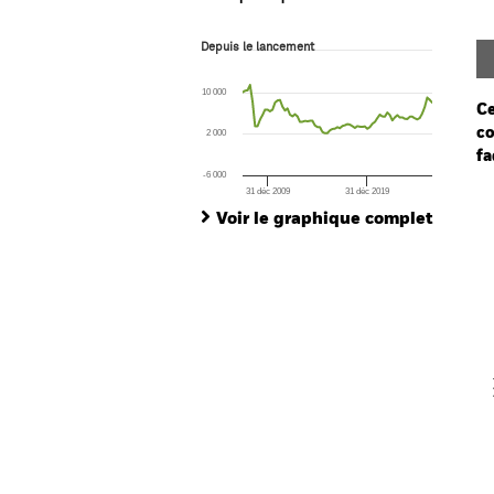
Depuis le lancement
Depuis le lancement
Line chart with 77 data points.
The chart has 1 X axis displaying Time. Ran
10 000
The chart has 1 Y axis displaying values. Range
Ce
co
2 000
fa
-6 000
31 déc 2009
31 déc 2019
Ch
End of interactive chart.
Ba
Voir le graphique complet
Th
Th
V