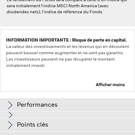
Le rendement du Fonds sera comparé à celui d'un indice qui
sera initialement l'indice MSCI North America (avec
dividendes nets), l'indice de référence du Fonds.
INFORMATION IMPORTANTE : Risque de perte en capital.
La valeur des investissements et les revenus qui en découlent
peuvent baisser comme augmenter et ne sont pas garantis.
Les investisseurs peuvent ne pas récupérer le montant
initialement investi.
Afficher moins
iShares North America Index Fund (IE)
Performances
Graphique
Points clés
La valeur des actions ou titres liés à des actions peut être
affectée par les fluctuations quotidiennes des marchés