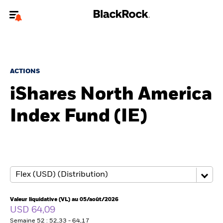
Bienvenue sur le site BlackRock pour les investisseurs
professionnels.
Pour accéder directement à un autre site BlackRock, veuillez mettre à
jour
votre type d'utilisateur
.
ACTIONS
iShares North America
Nous connaître
Index Fund (IE)
Produits
Thèmes
ETF iShares
Analyses
Valeur liquidative (VL) au 05/août/2026
USD 64,09
Semaine 52 : 52,33 - 64,17
Education