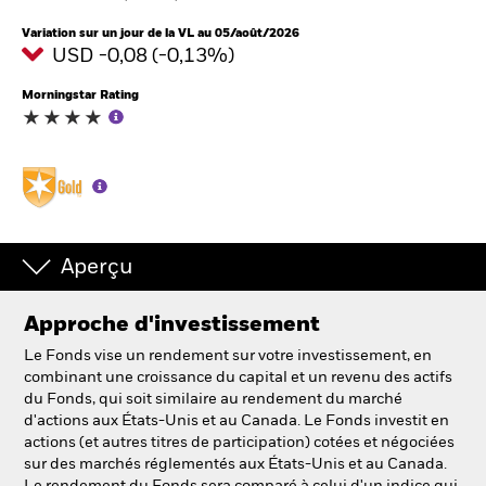
Variation sur un jour de la VL au 05/août/2026
USD -0,08 (-0,13%)
Intermédiaires financiers
Morningstar Rating
France
Change location
BlackRock
iShares
Aperçu
Aladdin
Approche d'investissement
Notre société
Le Fonds vise un rendement sur votre investissement, en
combinant une croissance du capital et un revenu des actifs
du Fonds, qui soit similaire au rendement du marché
d'actions aux États-Unis et au Canada. Le Fonds investit en
actions (et autres titres de participation) cotées et négociées
sur des marchés réglementés aux États-Unis et au Canada.