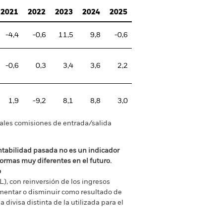
2021
2022
2023
2024
2025
-4,4
-0,6
11,5
9,8
-0,6
-0,6
0,3
3,4
3,6
2,2
1,9
-9,2
8,1
8,8
3,0
tuales comisiones de entrada/salida
ntabilidad pasada no es un indicador
formas muy diferentes en el futuro.
o
), con reinversión de los ingresos
mentar o disminuir como resultado de
a divisa distinta de la utilizada para el