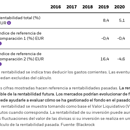
2016
2017
2018
2019
2020
entabilidad total (%)
8,4
5,1
EUR
ndice de referencia de
omparación 1 (%) EUR
-0,4
-0,4
ndice de referencia de
omparación 2 (%) EUR
16,4
-4,6
 rentabilidad se indica tras deducir los gastos corrientes. Las even
edan excluidas del cálculo.
s cifras mostradas hacen referencia a rentabilidades pasadas.
La re
able de la rentabilidad futura. Los mercados podrían evolucionar de 
ede ayudarle a evaluar cómo se ha gestionado el fondo en el pasad
 rentabilidad se muestra tomando como base el Valor Liquidativo (VL
utos cuando corresponda. La rentabilidad de su inversión puede au
s fluctuaciones del valor de las divisas si su inversión se realiza en un
lculo de la rentabilidad pasada. Fuente: Blackrock