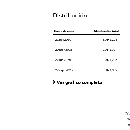
Distribución
V
Fecha de corte
Distribución total
22 jun 2026
EUR 1,209
20 mar 2026
EUR 1,324
22 dic 2025
EUR 1,295
22 sept 2025
EUR 1,332
Ver gráfico completo
En
*A
ín
en