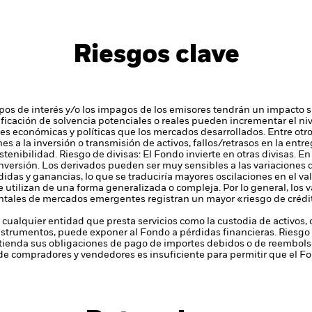
Riesgos clave
tipos de interés y/o los impagos de los emisores tendrán un impacto si
alificación de solvencia potenciales o reales pueden incrementar el ni
nes económicas y políticas que los mercados desarrollados. Entre otr
es a la inversión o transmisión de activos, fallos/retrasos en la ent
stenibilidad.
Riesgo de divisas: El Fondo invierte en otras divisas. E
inversión.
Los derivados pueden ser muy sensibles a las variaciones d
das y ganancias, lo que se traduciría mayores oscilaciones en el val
 utilizan de una forma generalizada o compleja.
Por lo general, los 
ales de mercados emergentes registran un mayor «riesgo de crédit
 cualquier entidad que presta servicios como la custodia de activos,
instrumentos, puede exponer al Fondo a pérdidas financieras.
Riesgo 
enda sus obligaciones de pago de importes debidos o de reembolso
de compradores y vendedores es insuficiente para permitir que el F