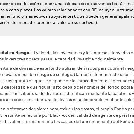
cer de calificación o tener una calificación de solvencia baja) e i
os a corto plazo). Los valores relacionados con RF incluyen instrume
basan en uno o más activos subyacentes), que pueden generar apalan
ción de mercado superior al valor de sus activos).
al en Riesgo.
El valor de las inversiones y los ingresos derivados d
os inversores no recuperen la cantidad invertida originalmente.
rtura de divisas de este fondo utilizan derivados para cubrir el ries
onllevar un posible riesgo de contagio (también denominado «spill-ov
o se asegurará de que se dispone de los procedimientos adecuados p
nú desplegable que figura justo debajo del nombre del fondo, podrá v
cciones con cobertura de divisas se identifican mediante la palabra
 de acciones con cobertura de divisas está disponible mediante solic
en préstamos de valores para reducir los gastos, el propio Fondo per
% restante se recibirá por BlackRock en calidad de agente de préstam
os de valores no incrementa los costes de funcionamiento del Fondo,