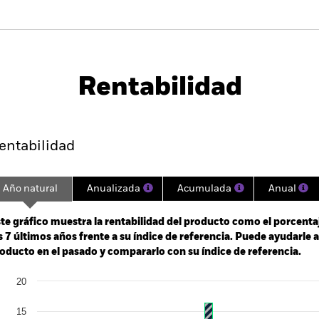
PRIIP KID
Ficha infor
exi Dynamic Bond
Download
Rentabilidad
entabilidad
Datos clave
Gestores del fondo
entabilidad
Año natural
Anualizada
Acumulada
Anual
ge: 2018-03-01 00:00:00 to 2026-07-31 00:00:00.
: -30 to 60.
te gráfico muestra la rentabilidad del producto como el porcenta
s 7 últimos años frente a su índice de referencia. Puede ayudarle 
oducto en el pasado y compararlo con su índice de referencia.
art
20
r chart with 3 data series.
e chart has 1 X axis displaying categories.
e chart has 1 Y axis displaying Values. Range: -15 to 20.
15