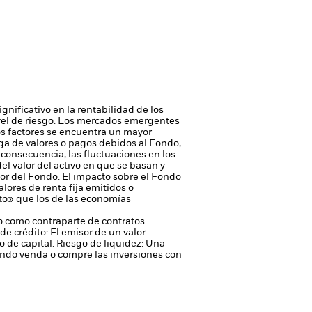
gnificativo en la rentabilidad de los
vel de riesgo.
Los mercados emergentes
os factores se encuentra un mayor
rega de valores o pagos debidos al Fondo,
n consecuencia, las fluctuaciones en los
el valor del activo en que se basan y
or del Fondo. El impacto sobre el Fondo
valores de renta fija emitidos o
o» que los de las economías
 o como contraparte de contratos
de crédito: El emisor de un valor
 de capital.
Riesgo de liquidez: Una
ondo venda o compre las inversiones con