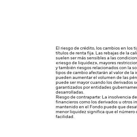
El riesgo de crédito, los cambios en los 
títulos de renta fija. Las rebajas de la c
suelen ser más sensibles a las condicio
«riesgo de liquidez», mayores restriccion
y también riesgos relacionados con la so
tipos de cambio afectarán al valor de la 
pueden aumentar el volumen de las pérdi
puede ser mayor cuando los derivados se
garantizados por entidades gubernament
desarrolladas.
Riesgo de contraparte: La insolvencia de
financieros como los derivados u otros 
mantenido en el Fondo puede que desati
menor liquidez significa que el número 
facilidad.