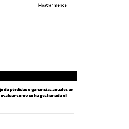
Mostrar menos
mativa
Prospectus
Holdings
Literatura
je de pérdidas o ganancias anuales en
a evaluar cómo se ha gestionado el