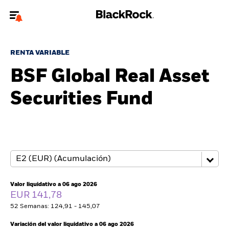
Bienvenido a la página web de BlackRock para inversores
particulares.
RENTA VARIABLE
¿No eres un inversor particular? Para acceder a contenido más
BSF Global Real Asset
relevante, por favor, actualiza
tu tipo de usuario.
Securities Fund
Quiénes somos
Productos
Perspectivas
Educación
Valor liquidativo a 06 ago 2026
EUR 141,78
52 Semanas: 124,91 - 145,07
Particulares
Variación del valor liquidativo a 06 ago 2026