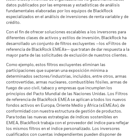
Uso Civil
Calificación de Fondos ESG
AA
datos publicados por las empresas y estadísticas de análisis
a 30 jun 2026
Lo que puede recibir una vez deducidos los 
de MSCI (AAA-CCC)
La rentabilidad se indica tras deducir los gastos corrientes.
Desfavorable
fundamentales elaboradas por los equipos de BlackRock
Rendimiento medio cada año
a 17 jul 2026
MSCI - Tabaco
0,00%
Las eventuales comisiones de entrada/salida quedan
especializados en el análisis de inversiones de renta variable y de
a 30 jun 2026
excluidas del cálculo.
crédito.
Puntuación de Calidad ESG
7,47
Lo que puede recibir una vez deducidos los 
Moderado
de MSCI (0-10)
Rendimiento medio cada año
MSCI - Empresas que no
0,00%
Con el fin de ofrecer soluciones escalables a los inversores para
Las cifras mostradas hacen referencia a rentabilidades
a 17 jul 2026
cumplen lo establecido en el
diferentes clases de activos y estilos de inversión, BlackRock ha
pasadas.
La rentabilidad pasada no es un indicador fiable de
Pacto Mundial de las
Lo que puede recibir una vez deducidos los 
Clasificación Global de
Equity Global
desarrollado un conjunto de filtros excluyentes —los «Filtros de
Favorable
la rentabilidad futura. Los mercados podrían evolucionar de
Naciones Unidas
Rendimiento medio cada año
Fondos de Lipper
referencia de BlackRock EMEA»— que tratan de dar respuesta a la
a 30 jun 2026
formas muy diferentes en el futuro. Puede ayudarle a evaluar
a 17 jul 2026
mayor parte de las solicitudes de exclusión de nuestros clientes.
El escenario de tensión muestra lo que usted podría recibir en
cómo se ha gestionado el fondo en el pasado
MSCI - Carbón Térmico
0,00%
circunstancias extremas de los mercados.
Intensidad Media Ponderada
186,87
La rentabilidad se muestra tomando como base el Valor
Como ejemplo, estos filtros excluyentes eliminan las
a 30 jun 2026
de Exposición al Carbono de
participaciones que superan una exposición mínima a
Liquidativo (VL), con reinversión de los ingresos brutos
MSCI (toneladas de
determinados sectores/industrias, incluidos, entre otros, armas
MSCI - Arenas Bituminosas
0,00%
cuando corresponda. La rentabilidad de su inversión puede
emisiones de CO2 / millón de
controvertidas, armas nucleares, combustibles fósiles, armas de
a 30 jun 2026
$ en ventas)
aumentar o disminuir como resultado de las fluctuaciones del
fuego de uso civil, tabaco y empresas que incumplen los
a 17 jul 2026
valor de las divisas si su inversión se realiza en una divisa
principios del Pacto Mundial de las Naciones Unidas. Los Filtros
distinta de la utilizada para el cálculo de la rentabilidad
Porcentaje de Cobertura ESG
93,32
de referencia de BlackRock EMEA se aplican a todos los nuevos
pasada. Fuente: Blackrock
de MSCI
fondos activos en Europa, Oriente Medio y África («EMEA»), de
Cobertura de Implicación
99,88%
a 17 jul 2026
conformidad con nuestra estructura de gestión de productos.
Empresarial
Para todas las nuevas estrategias de índices sostenibles en
a 30 jun 2026
Puntuación de Calidad ESG
85,13
EMEA, BlackRock trabaja con el proveedor del índice para reflejar
de MSCI - Percentil entre
Porcentaje del Fondo no
los mismos filtros en el índice personalizado. Los inversores
1,15%
Empresas Similares
cubierto
cualificados con cuentas independientes pueden disponer de
a 17 jul 2026