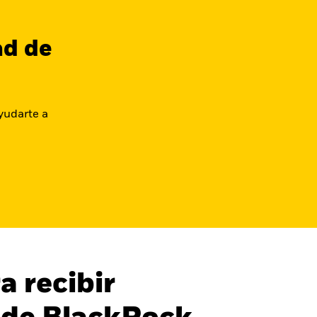
ad de
yudarte a
a recibir