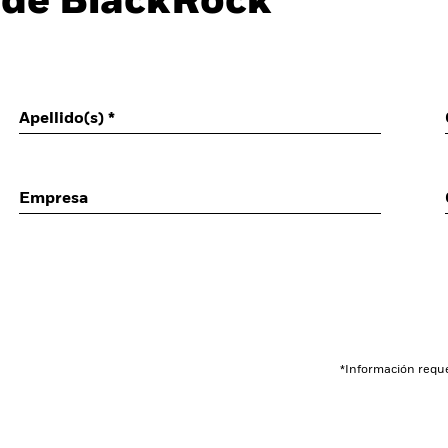
 de BlackRock
Apellido(s) *
Empresa
*Información requ