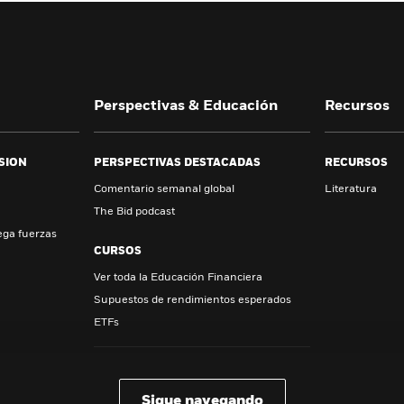
Perspectivas & Educación
Recursos
SION
PERSPECTIVAS DESTACADAS
RECURSOS
Comentario semanal global
Literatura
The Bid podcast
ega fuerzas
CURSOS
Ver toda la Educación Financiera
Supuestos de rendimientos esperados
ETFs
Ver todas las perspectivas destacadas
Sigue navegando