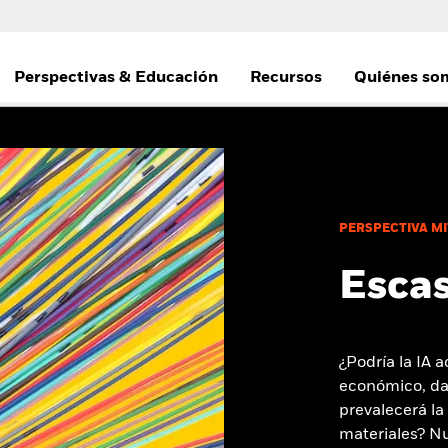
Perspectivas & Educación
Recursos
Quiénes so
PERSPECTIVA MI
Escas
¿Podría la IA 
económico, da
prevalecerá la
materiales? Nu