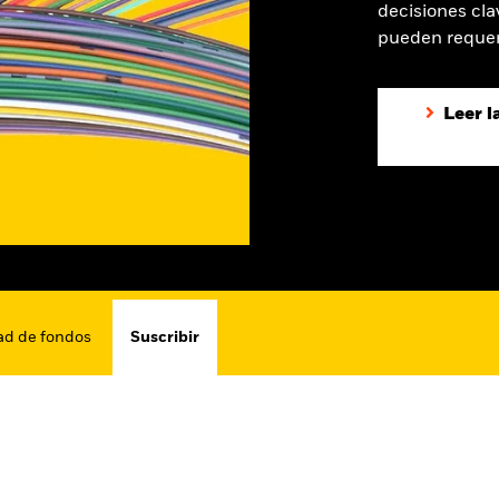
decisiones cla
pueden requerir
Leer l
ad de fondos
Suscribir