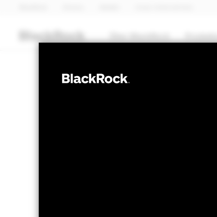
BlackRock
iShares
Aladdin
Unser Unternehmen
Über BlackRock
Produkt
OBLIGATIONEN
BlackRock ESG
Fund
NAV per 05.Aug.2026
NAV pe
USD 146.51
U
52W-Bandbreite 140.84 - 146.94