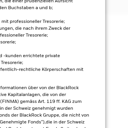
 die einer prudenziellen Aufsicht
lackrock.com/baselinescreens
den Buchstaben a und b;
mit professioneller Tresorerie;
ungen, die nach ihrem Zweck der
äge sind nicht garantiert und
essioneller Tresorerie;
nicht zurück.
sorerie;
liche Auswirkungen auf die
nd anfälliger gegenüber
 -kunden errichtete private
ffektive Herabstufungen der
inslichen WP beschriebenen Risiken.
Tresorerie;
uf und spiegeln möglicherweise
fentlich-rechtliche Körperschaften mit
stark auf Änderungen des
eigern. Der Fondswert unterliegt
mfassende oder komplexe Weise
nformationen über von der BlackRock
häftstätigkeiten nachgehen, die mit
ive Kapitalanlagen, die von der
 persönliche ethische Einschätzung
 (FINMA) gemäss Art. 119 ff. KAG zum
ve Auswirkungen auf den Wert der
vorgenommen werden.
r in der Schweiz genehmigt wurden
gsrisikos ein. Der Einsatz von
onds der BlackRock Gruppe, die nicht von
ng „Spill-over-Effekt“) für andere
Genehmigte Fonds“),die in der Schweiz
emessene Verfahren zur Minderung