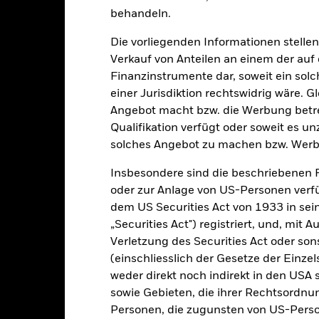
behandeln.
Gesamtrendite (%)
Vergleichs-Ben
Die vorliegenden Informationen stell
d of interactive chart.
In dieser Zeit wurde die Wertentwicklung des Fonds unter Umständen
Verkauf von Anteilen an einem der auf
Finanzinstrumente dar, soweit ein sol
m 20.Juni2022 änderte der Fonds seinen Namen und/oder sein Anla
einer Jurisdiktion rechtswidrig wäre. Gl
or 15.Dez.2021, verwendete der Fonds eine andere Benchmark, was
ederschlägt.
Angebot macht bzw. die Werbung betreib
Qualifikation verfügt oder soweit es u
2016
2017
2018
2019
2020
solches Angebot zu machen bzw. Werb
esamtrendite (%) USD
1.9
3.7
-0.2
5.2
4.6
Insbesondere sind die beschriebenen 
oder zur Anlage von US-Personen verfü
ergleichs-Benchmark 1
dem US Securities Act von 1933 in sei
-0.3
-0.3
-0.4
-0.4
-0.4
(%) EUR
„Securities Act") registriert, und, mit
i der Berechnung wurden die laufenden Kosten abgezogen. Aus 
Verletzung des Securities Act oder s
sgabeauf- und Rücknahmeabschläge.
(einschliesslich der Gesetze der Einzel
e aufgeführten Zahlen beziehen sich auf die Wertentwicklung in de
weder direkt noch indirekt in den USA 
r Vergangenheit ist kein verlässlicher Indikator für die künftige Wer
sowie Gebieten, die ihrer Rechtsordnu
r Zukunft vollkommen anders entwickeln. Dies kann Ihnen helfen zu 
Personen, die zugunsten von US-Perso
rgangenheit verwaltet wurde.