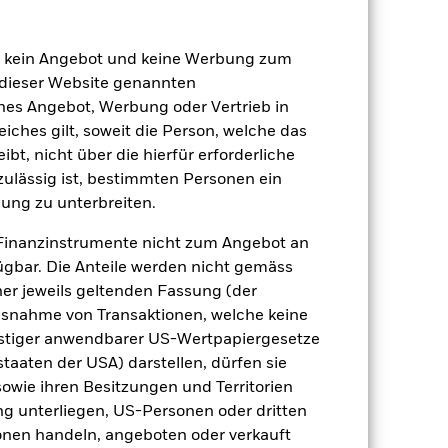
chmark 1 (%)
en kein Angebot und keine Werbung zum
 erzielt, die nicht mehr gültig sind.
 dieser Website genannten
ches Angebot, Werbung oder Vertrieb in
geziel und seine Anlagepolitik.
eiches gilt, soweit die Person, welche das
 sich in den Benchmark-Daten
t, nicht über die hierfür erforderliche
nzulässig ist, bestimmten Personen ein
2021
2022
2023
2024
2025
ung zu unterbreiten.
-0.7
1.4
5.1
5.5
7.3
Finanzinstrumente nicht zum Angebot an
gbar. Die Anteile werden nicht gemäss
ner jeweils geltenden Fassung (der
-0.5
0.0
3.3
3.8
2.2
 Ausnahme von Transaktionen, welche keine
der Berechnung ausgenommen sind
onstiger anwendbarer US-Wertpapiergesetze
staaten der USA) darstellen, dürfen sie
r Vergangenheit.
Die Wertentwicklung in
sowie ihren Besitzungen und Territorien
tentwicklung. Die Märkte könnten sich in
ng unterliegen, US-Personen oder dritten
beurteilen, wie der Fonds in der
nen handeln, angeboten oder verkauft