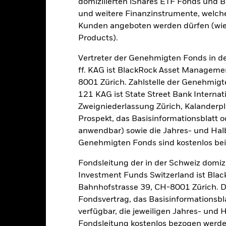
domizilierten iShares ETF Fonds und 
 Anteilsklassen vorhanden sind. Über das Drop-Down-Feld direkt u
und weitere Finanzinstrumente, welch
in dem Fonds anzeigen lassen. Die Anteilsklassen mit Währungsabsic
Kunden angeboten werden dürfen (wie
e gekennzeichnet. Eine vollständige Liste aller Anteilsklassen mi
Products).
haft des Fonds erhältlich.
eschäfte tätigt, um Kosten zu senken, erhält der Fonds 62,5% des d
Vertreter der Genehmigten Fonds in de
 an BlackRock im Rahmen seiner Leihetätigkeit. Da die Ertragsaufte
ff. KAG ist BlackRock Asset Manageme
verteuern, sind diese nicht in den laufenden Kosten enthalten.
8001 Zürich. Zahlstelle der Genehmigt
121 KAG ist State Street Bank Intern
Zweigniederlassung Zürich, Kalanderpl
Prospekt, das Basisinformationsblatt o
PRIIP KID
Factsheet
Verkaufspr
me Strategies
anwendbar) sowie die Jahres- und Hal
Herunterladen
Wertentwicklung
Genehmigten Fonds sind kostenlos beim 
Fondsleitung der in der Schweiz domiz
klung
Eckdaten
FondsManager
Investment Funds Switzerland ist Bl
Bahnhofstrasse 39, CH-8001 Zürich. De
enditen
Fondsvertrag, das Basisinformationsbla
verfügbar, die jeweiligen Jahres- und 
Kalenderjahr
Annualisiert
Kumulativ
Angaben 
Fondsleitung kostenlos bezogen werde