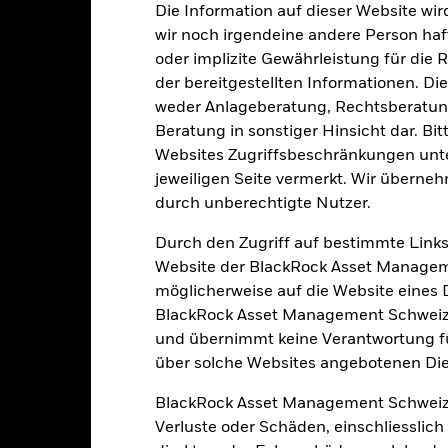
 Geschäften mit anderen Instrumenten auftreten, kann zu Verlusten
Die Information auf dieser Website wir
s vom Fonds gehaltenen Vermögensgegenstandes fällige Erträge nicht
bedeutet, dass es nicht genügend Käufer oder Verkäufer gibt, um Anl
wir noch irgendeine andere Person haf
oder implizite Gewährleistung für die R
der bereitgestellten Informationen. Di
Eckdaten
weder Anlageberatung, Rechtsberatung
Beratung in sonstiger Hinsicht dar. Bit
Websites Zugriffsbeschränkungen unte
jeweiligen Seite vermerkt. Wir überneh
EUR 2’853’042’025.03
Auflegung Anteilsklasse
durch unberechtigte Nutzer.
Währung der Reihe
Durch den Zugriff auf bestimmte Links
30.Sept.2009
Anlageklasse
Website der BlackRock Asset Managem
EUR
möglicherweise auf die Website eines Dri
SFDR-Klassifizierung
R Overnight (EUROSTR=) rate
BlackRock Asset Management Schweiz A
Laufende Gebühren
index (EUR)
und übernimmt keine Verantwortung für
ISIN
5.00%
über solche Websites angebotenen Dien
Mindestsumme bei Erstanlag
1.00%
BlackRock Asset Management Schweiz
Gewinnverwendung
0.00%
Verluste oder Schäden, einschliesslic