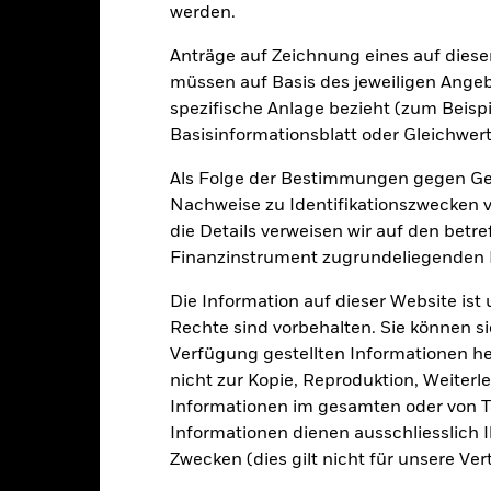
werden.
e Wertentwicklung wird auf der Grundlage eines Nettoinventarwerts 
gezeigt, sofern vorhanden. Aufgrund von Währungsschwankungen k
Anträge auf Zeichnung eines auf dies
sfallen, falls Sie in einer anderen Währung als derjenigen investiere
müssen auf Basis des jeweiligen Ange
rgangenheit berechnet wurde.
Quelle:
Blackrock
spezifische Anlage bezieht (zum Beispi
Basisinformationsblatt oder Gleichwert
Als Folge der Bestimmungen gegen Gel
Wesentliche Risiken
Nachweise zu Identifikationszwecken ve
die Details verweisen wir auf den betr
Finanzinstrument zugrundeliegenden
itrisikos und/oder der Ausfall eines Emittenten haben wesentlich
zinsliche Wertpapiere mit einem Rating unter Investment Grade sind
Die Information auf dieser Website ist
tpapiere mit höherem Rating. Potenzielle oder effektive Herabstufun
Rechte sind vorbehalten. Sie können si
MBS gelten die auch für festverzinsliche Wertpapiere beschrieben
 mit einem hohen Verschuldungsgrad verbunden und spiegeln den We
Verfügung gestellten Informationen he
icht vollständig wider.
Derivate können äußerst stark auf Änderu
nicht zur Kopie, Reproduktion, Weiterle
maß von Verlusten und Gewinnen erhöhen. Der Fondswert unterlie
größer sein, wenn Derivate in großem Umfang oder auf komplexe W
Informationen im gesamten oder von Te
eschäftstätigkeiten auszuschließen, die mit den ESG-Kriterien nic
Informationen dienen ausschliesslich 
eduzieren. Dies kann, verglichen mit einem Fonds ohne ein solches
aben.
Zwecken (dies gilt nicht für unsere Ver
gkeit von Instituten, die Dienstleistungen wie die Verwahrung von