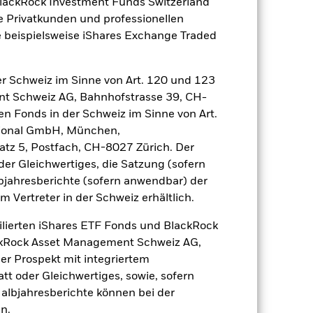
BlackRock Investment Funds Switzerland
nter dem Namen des Fonds können
e Privatkunden und professionellen
herung sind durch den Begriff
 beispielsweise iShares Exchange Traded
t Währungsabsicherung ist zudem auf
amit verbundenen erzielten Ertrags
r Schweiz im Sinne von Art. 120 und 123
ilung aus Wertpapierleihegeschäften
nt Schweiz AG, Bahnhofstrasse 39, CH-
en Fonds in der Schweiz im Sinne von Art.
ational GmbH, München,
Weniger anzeigen
atz 5, Postfach, CH-8027 Zürich. Der
der Gleichwertiges, die Satzung (sofern
ospekt
SFDR Web Disclosure
bjahresberichte (sofern anwendbar) der
Vertreter in der Schweiz erhältlich.
ilierten iShares ETF Fonds und BlackRock
Positionen
Unterlagen
ackRock Asset Management Schweiz AG,
r Prospekt mit integriertem
tt oder Gleichwertiges, sowie, sofern
Halbjahresberichte können bei der
zu einzelnen Jahren
n.