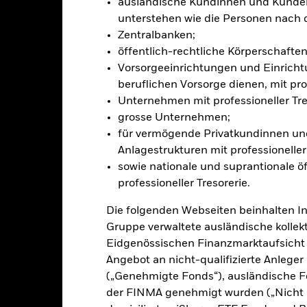
ausländische Kundinnen und Kunden,
im Prospekt und auf der Website von BlackRock unter https://www.b
unterstehen wie die Personen nach 
Zentralbanken;
öffentlich-rechtliche Körperschaften 
Vorsorgeeinrichtungen und Einricht
alrisiken.
Der Wert der Anlagen und die daraus entstandenen Ertr
beruflichen Vorsorge dienen, mit prof
n. Anleger erhalten den ursprünglich investierten Betrag eventuell 
Unternehmen mit professioneller Tre
reditrisikos und/oder der Ausfall eines Emittenten haben wesent
grosse Unternehmen;
Wertpapiere. Festverzinsliche Wertpapiere ohne Investment Grade si
für vermögende Privatkundinnen und
estverzinsliche Wertpapiere mit höherem Rating. Potenzielle oder e
stieg des Risikos führen. Bei ABS und MBS gelten die bei festverz
Anlagestrukturen mit professioneller 
em Liquiditätsrisiko, weisen einen großen Anteil an Entleihungen a
sowie nationale und suprantionale öf
e liegenden Vermögensgegenstände wider. Derivate können äußerst 
professioneller Tresorerie.
 liegt, reagieren und können die Höhe der Verluste und Gewinne st
. Die Auswirkungen für den Fond können größer sein, wenn auf u
Die folgenden Webseiten beinhalten I
nds ist bestrebt, Unternehmen auszuschließen, die bestimmten Gesc
Gruppe verwaltete ausländische kollekt
ind. Bevor sie im Fonds Anlagen tätigen, sollten Anleger daher eine
Eidgenössischen Finanzmarktaufsicht
ehmen. Eine solche Einschätzung der ESG-Leistungen kann negati
ich zu einem Fonds haben, bei dem keine solchen Einschätzungen 
Angebot an nicht-qualifizierte Anlege
sicherung dieses Fonds setzen Derivate zur Absicherung des Währun
(„Genehmigte Fonds“), ausländische F
nte ein potenzielles Risiko der Ansteckung (auch unter der Bezeichnu
der FINMA genehmigt wurden („Nicht 
e Verwaltungsgesellschaft des Fonds wird sicherstellen, dass ang