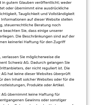
 für den Fonds führen.
Kreditrisiko:
d in gutem Glauben veröffentlicht; weder
 aus oder zahlt Kapital nicht zurück.
agen leicht zu verkaufen oder zu kaufen.
tet oder übernimmt eine ausdrückliche
ichtigkeit, Tauglichkeit und Vollständigkeit
e Informationen auf dieser Website stellen
, steuerrechtliche Beratung noch
te beachten Sie, dass einige unserer
rliegen. Die Beschränkungen sind auf der
men keinerlei Haftung für den Zugriff
02.Apr.2014
USD
, verlassen Sie möglicherweise die
Obligationen
ent Schweiz AG. Dadurch gelangen Sie
ttanbieters, der nicht reguliert ist. Die
Artikel 8
G hat keine dieser Websites überprüft
1.27%
 den Inhalt solcher Websites oder für die
LU1046547540
stleistungen, Produkte oder Artikel.
e
USD 5’000.00
 AG übernimmt keine Haftung für
thesaurierend
h entgangenen Gewinns oder sonstiger