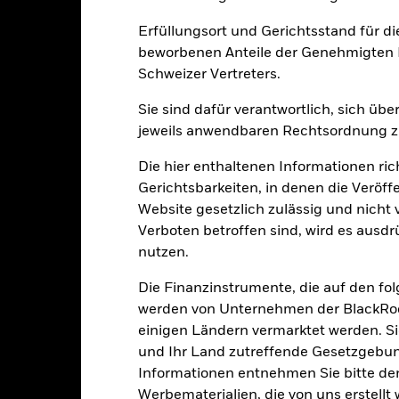
ge: 2014-03-01 00:00:00 to 2026-06-30 00:00:00.
: 0 to 60.
ese Grafik zeigt die Wertentwicklung des Produkts als prozentual
Erfüllungsort und Gerichtsstand für d
tzten 10 Jahren gegenüber seiner Benchmark. Dies kann Ihnen hel
beworbenen Anteile der Genehmigten F
r Vergangenheit verwaltet wurde, und ermöglicht einen Vergleic
Schweizer Vertreters.
art
8
Sie sind dafür verantwortlich, sich üb
r chart with 2 data series.
e chart has 1 X axis displaying categories.
jeweils anwendbaren Rechtsordnung zu
e chart has 1 Y axis displaying Values. Range: -2 to 8.
6
Die hier enthaltenen Informationen ric
Gerichtsbarkeiten, in denen die Veröff
Website gesetzlich zulässig und nicht 
4
Verboten betroffen sind, wird es ausdr
alues
nutzen.
2
Die Finanzinstrumente, die auf den fo
werden von Unternehmen der BlackRoc
0
einigen Ländern vermarktet werden. Sie
und Ihr Land zutreffende Gesetzgebu
Informationen entnehmen Sie bitte 
-2
Werbematerialien, die von uns erstell
2016
2017
2018
2019
2020
2021