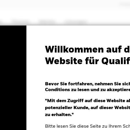
Profes
e
Themen
Märkte
Lösungen
PRIIP KID
Factsheet
Verkaufsprospekt
Willkommen auf d
Website für Qualif
 Fixed Income Strategies
Bevor Sie fortfahren, nehmen Sie sic
Conditions zu lesen und zu akzeptier
"Mit dem Zugriff auf diese Website a
potenzieller Kunde, auf dieser Webs
r 05.Aug.2026
Morningstar Rating
zu erhalten."
SD 0.08 (0.05%)
Bitte lesen Sie diese Seite zu Ihrem Sch