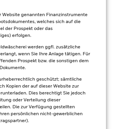
(NIW) mit reinvestiertem Bruttoertrag
ann Ihre Rendite höher oder geringer
er Website genannten Finanzinstrumente
n, in der die Wertentwicklung in der
botsdokumentes, welches sich auf die
el der Prospekt oder das
iges) erfolgen.
dwäscherei werden ggfl. zusätzliche
rlangt, wenn Sie Ihre Anlage tätigen. Für
effenden Prospekt bzw. die sonstigen dem
 Dokumente.
e Auswirkungen auf die Wertentwicklung
 anfälliger gegenüber Änderungen bei
 urheberrechtlich geschützt; sämtliche
gen der Kreditwürdigkeit können zu
ch Kopien der auf dieser Website zur
en Risiken. Solche Instrumente können
rt der zugrunde liegenden
runterladen. Dies berechtigt Sie jedoch
ngen des ihnen zugrunde liegenden
itung oder Verteilung dieser
gt demzufolge größeren Schwankungen.
eise eingesetzt werden.
ilen. Die zur Verfügung gestellten
Der Fonds ist
ht vereinbar sind. Das ESG-Screening
Ihren persönlichen nicht-gewerblichen
 Screening, negative Auswirkungen auf
tragspartner).
 Vermögenswerten anbieten oder als