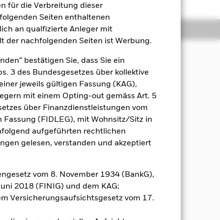
 für die Verbreitung dieser
hfolgenden Seiten enthaltenen
ich an qualfizierte Anleger mit
Positionen
Unterlagen
lt der nachfolgenden Seiten ist Werbung.
nden“ bestätigen Sie, dass Sie ein
Abs. 3 des Bundesgesetzes über kollektive
Erzielung positiver Renditen aus
einer jeweils gültigen Fassung (KAG),
den Grundsätzen für auf Umwelt,
nlegern mit einem Opting-out gemäss Art. 5
etzes über Finanzdienstleistungen vom
d auf fv Wertpapiere bezogenen
gen Fassung (FIDLEG), mit Wohnsitz/Sitz in
en (z. B. der Internationalen Bank
hfolgend aufgeführten rechtlichen
hen. Der Fonds kann in fv
en gelesen, verstanden und akzeptiert
 Laufzeiten), auf fv Wertpapiere
uf einem oder mehreren zugrunde
legt, zu dem ein Unternehmen eine
engesetz vom 8. November 1934 (BankG),
armittel anlegen.
Juni 2018 (FINIG) und dem KAG;
m Versicherungsaufsichtsgesetz vom 17.
 und wendet Ausschlüsse unter
ere Informationen finden Sie im