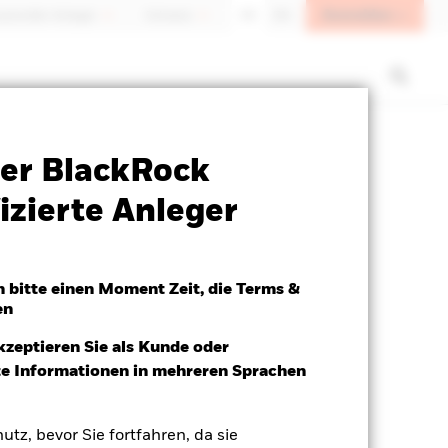
Anmelden
sioneller Anleger
Schweiz
DE
EN
SFDR Web Disclosure
Herunterladen
er BlackRock
izierte Anleger
h bitte einen Moment Zeit, die Terms &
en
kzeptieren Sie als Kunde oder
ite Informationen in mehreren Sprachen
utz, bevor Sie fortfahren, da sie