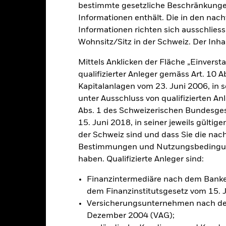
bestimmte gesetzliche Beschränkungen
Informationen enthält. Die in den nac
klung
Eckdaten
Informationen richten sich ausschliessl
FondsManager
Wohnsitz/Sitz in der Schweiz. Der Inha
Mittels Anklicken der Fläche „Einversta
qualifizierter Anleger gemäss Art. 10 
tion aus Kapitalwachstum und Erträgen auf das Fondsvermögen die 
Kapitalanlagen vom 23. Juni 2006, in s
eijahreszeitraum an, und zwar in einer Weise, die im Einklang mit 
unter Ausschluss von qualifizierten A
erichtete Anlagen steht.
Abs. 1 des Schweizerischen Bundesges
nt von mindestens 70 % in festverzinslichen (fv) Wertpapieren un
15. Juni 2018, in seiner jeweils gülti
, staatlichen Stellen, Unternehmen und supranationalen Einrichtung
der Schweiz sind und dass Sie die nac
eltweit ausgegeben werden oder ein Engagement in diesen ermöglic
Bestimmungen und Nutzungsbedingung
sowie Geldmarktinstrumente (d. h. Schuldverschreibungen mit kurzen
haben. Qualifizierte Anleger sind:
derivativer Finanzinstrumente (FD) (d. h. Anlagen, deren Preise a
 Devisentermingeschäfte (d. h. eine Art von FD, die den Preis fest
Finanzintermediäre nach dem Bank
 kaufen oder verkaufen kann) sowie gegebenenfalls Einlagen und B
dem Finanzinstitutsgesetz vom 15. 
Versicherungsunternehmen nach de
Anlagen, wie im Prospekt angegeben, ESG-Kriterien berücksichtigen
Dezember 2004 (VAG);
mten EU-Referenzwert an, wie im Prospekt näher beschrieben. Weit