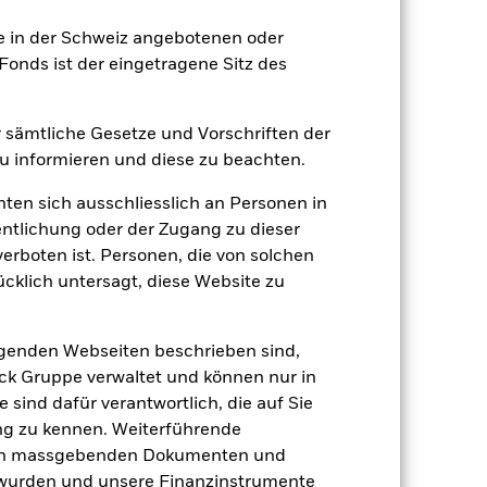
er Verlust oder Gewinn pro Jahr in den
ie in der Schweiz angebotenen oder
fen zu beurteilen, wie das Produkt in
onds ist der eingetragene Sitz des
h mit der Benchmark.
er sämtliche Gesetze und Vorschriften der
 informieren und diese zu beachten.
hten sich ausschliesslich an Personen in
entlichung oder der Zugang zu dieser
verboten ist. Personen, die von solchen
ücklich untersagt, diese Website zu
lgenden Webseiten beschrieben sind,
k Gruppe verwaltet und können nur in
 sind dafür verantwortlich, die auf Sie
ng zu kennen. Weiterführende
den massgebenden Dokumenten und
t wurden und unsere Finanzinstrumente
2022
2023
2024
2025