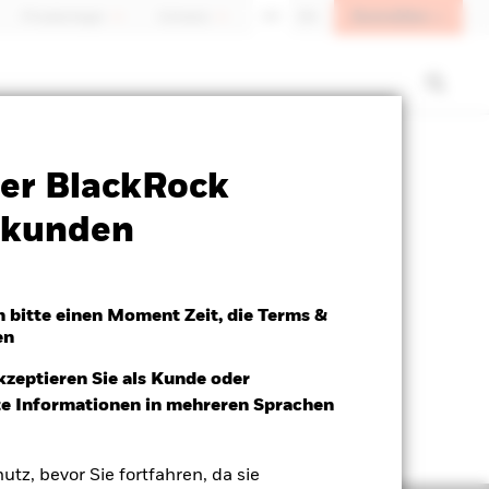
Anmelden
Privatanleger
Schweiz
DE
EN
SFDR Web Disclosure
Herunterladen
er BlackRock
atkunden
h bitte einen Moment Zeit, die Terms &
en
kzeptieren Sie als Kunde oder
ite Informationen in mehreren Sprachen
utz, bevor Sie fortfahren, da sie