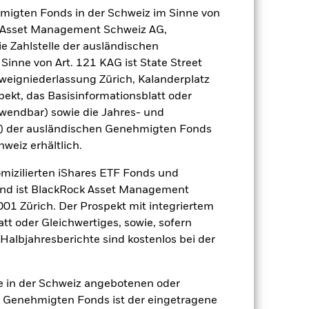
hmigten Fonds in der Schweiz im Sinne von
sen beeinträchtigt. Weitere
ck Asset Management Schweiz AG,
se. Der Fonds ist bestrebt,
e Zahlstelle der ausländischen
n nicht vereinbar sind. Bevor sie
stungen des Fonds vornehmen. Eine
inne von Art. 121 KAG ist State Street
es Fonds im Vergleich zu einem
eigniederlassung Zürich, Kalanderplatz
ekt, das Basisinformationsblatt oder
gsrisikos ein. Der Einsatz von
nwendbar) sowie die Jahres- und
ng „Spill-over-Effekt“) für andere
r) der ausländischen Genehmigten Fonds
emessene Verfahren zur Minderung
hweiz erhältlich.
nter dem Namen des Fonds können
herung sind durch den Begriff
omizilierten iShares ETF Fonds und
t Währungsabsicherung ist zudem auf
and ist BlackRock Asset Management
01 Zürich. Der Prospekt mit integriertem
amit verbundenen erzielten Ertrags
tt oder Gleichwertiges, sowie, sofern
ilung aus Wertpapierleihegeschäften
Halbjahresberichte sind kostenlos bei der
Weniger anzeigen
ie in der Schweiz angebotenen oder
 Genehmigten Fonds ist der eingetragene
FDR Web Disclosure
Herunterladen