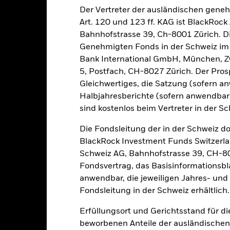
Der Vertreter der ausländischen gene
ichen Papieren wird ggf. durch tägliche Kursbewegungen an den Bör
Art. 120 und 123 ff. KAG ist BlackRo
k und Wirtschaft undwichtige Unternehmensereignisse und -ergebnis
Bahnhofstrasse 39, Ch-8001 Zürich. Di
stimmten Geschäftstätigkeiten nachgehen, die mit den ESG-Kriterie
Anleger daher eine persönliche ethische Einschätzung der ESG-Lei
Genehmigten Fonds in der Schweiz im S
ngen kann negative Auswirkungen auf den Wert der Investitionen d
Bank International GmbH, München, Zw
en Einschätzungen vorgenommen werden.
5, Postfach, CH-8027 Zürich. Der Prosp
sicherung dieses Fonds setzen Derivate zur Absicherung des Währun
Gleichwertiges, die Satzung (sofern a
nte ein potenzielles Risiko der Ansteckung (auch unter der Bezeichnu
Halbjahresberichte (sofern anwendba
e Verwaltungsgesellschaft des Fonds wird sicherstellen, dass ang
sind kostenlos beim Vertreter in der Sc
 Anteilsklassen vorhanden sind. Über das Drop-Down-Feld direkt u
in dem Fonds anzeigen lassen. Die Anteilsklassen mit Währungsabsic
Die Fondsleitung der in der Schweiz d
e gekennzeichnet. Eine vollständige Liste aller Anteilsklassen mi
BlackRock Investment Funds Switzerl
haft des Fonds erhältlich.
Schweiz AG, Bahnhofstrasse 39, CH-80
eschäfte tätigt, um Kosten zu senken, erhält der Fonds 62,5% des d
Fondsvertrag, das Basisinformationsbla
 an BlackRock im Rahmen seiner Leihetätigkeit. Da die Ertragsaufte
anwendbar, die jeweiligen Jahres- und 
verteuern, sind diese nicht in den laufenden Kosten enthalten.
Fondsleitung in der Schweiz erhältlich.
Erfüllungsort und Gerichtsstand für d
beworbenen Anteile der ausländischen
PRIIP KID
Factsheet
Verkaufsprospekt
S