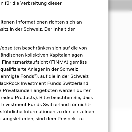
 für die Verbreitung dieser
Positionen
Unterlagen
ltenen Informationen richten sich an
sitz in der Schweiz. Der Inhalt der
 Maximierung der Rendite auf Ihre
ales und Governance (ESG) entspricht.
Webseiten beschränken sich auf die von
von Unternehmen mit Sitz in
ändischen kollektiven Kapitalanlagen
päischen Union (EWWU) teilnehmen.
en Finanzmarktaufsicht (FINMA) gemäss
fassen, die ihren Sitz in Ländern
qualifizierte Anleger in der Schweiz
ften, und von Unternehmen, die
hmigte Fonds“), auf die in der Schweiz
süben.
BlackRock Investment Funds Switzerland
ekt angegeben. Weitere Informationen
he Privatkunden angeboten werden dürfen
.com/baselinescreens
raded Products). Bitte beachten Sie, dass
k Investment Funds Switzerland für nicht-
Ausführliche Informationen zu den einzelnen
assungskriterien, sind dem Prospekt zu
äge sind nicht garantiert und
nicht zurück.