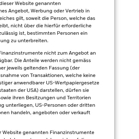
 dieser Website genannten
ches Angebot, Werbung oder Vertrieb in
eiches gilt, soweit die Person, welche das
t, nicht über die hierfür erforderliche
nzulässig ist, bestimmten Personen ein
ung zu unterbreiten.
Finanzinstrumente nicht zum Angebot an
gbar. Die Anteile werden nicht gemäss
2022
2023
2024
2025
ner jeweils geltenden Fassung (der
nchmark 1 (%)
 Ausnahme von Transaktionen, welche keine
onstiger anwendbarer US-Wertpapiergesetze
 erzielt, die nicht mehr gültig sind.
staaten der USA) darstellen, dürfen sie
geziel und seine Anlagepolitik.
sowie ihren Besitzungen und Territorien
ng unterliegen, US-Personen oder dritten
2021
2022
2023
2024
2025
nen handeln, angeboten oder verkauft
28.3
-18.6
16.3
14.3
15.5
er Website genannten Finanzinstrumente