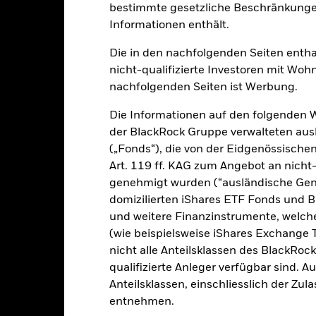
bestimmte gesetzliche Beschränkungen
klung
Eckdaten
FondsManager
Informationen enthält.
Die in den nachfolgenden Seiten entha
nicht-qualifizierte Investoren mit Wohn
tion aus Kapitalwachstum und Erträgen auf das Fondsvermögen die
nachfolgenden Seiten ist Werbung.
ise, die den Grundsätzen für Anlagen in den Bereichen Umwelt, Sozi
Die Informationen auf den folgenden 
es Gesamtvermögens in die Eigenkapitalinstrumente (z. B. Aktien) 
der BlackRock Gruppe verwalteten ausl
ion (EU) an, die an der Wirtschafts- und Währungsunion der Euro
(„Fonds“), die von der Eidgenössisch
ageberaters (AB) die Eigenkapitalinstrumente von Unternehmen um
Art. 119 ff. KAG zum Angebot an nicht-
nommen haben oder die der EWWU in absehbarer Zeit beitreten dür
genehmigt wurden (“ausländische Gene
irtschaftliche Aktivität überwiegend in EWWU-Teilnehmerstaaten au
domizilierten iShares ETF Fonds und 
n Übereinstimmung mit seiner ESG-Politik angelegt, wie im Prosp
und weitere Finanzinstrumente, welc
ie im Prospekt und auf der BlackRock-Website unter www.blackrock
(wie beispielsweise iShares Exchange T
nicht alle Anteilsklassen des BlackRoc
qualifizierte Anleger verfügbar sind. 
Anteilsklassen, einschliesslich der Zul
alrisiken.
Der Wert der Anlagen und die daraus entstandenen Ertr
entnehmen.
n. Anleger erhalten den ursprünglich investierten Betrag eventuell 