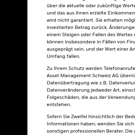
0.00%
über die aktuelle oder zukünftige Wer
Gewinnverwendung
USD 1’000.00
und das aus ihnen erzielte Einkommen 
Rechtsform
wird nicht garantiert. Sie erhalten mög
Luxemburg
Morningstar-Kategorie
investierten Betrag zurück. Änderun
BlackRock (Luxembourg) S.A.
Transaktionshäufigkeit
einem Steigen oder Fallen des Wertes
Transaktionsdatum +3 Tage
können insbesondere in Fällen von Fina
SEDOL
ausgeprägt sein, und der Wert einer A
BGEMS4E
Umfang fallen.
Zu Ihrem Schutz werden Telefonanrufe
Portfoliomerkmale
Asset Management Schweiz AG übernim
Datenübertragung wie z.B. Datenverlu
Datenveränderung jedweder Art, einschl
Folgeschäden, die aus der Verwendung
50
12 Monate nachlaufende
entstehen.
Dividendenausschüttungsren
Sofern Sie Zweifel hinsichtlich der Be
14.72%
Per 31.Juli2026
Informationen haben, wenden Sie sich 
3J-Beta
sonstigen professionellen Berater. Die
22.68
Per 31.Juli2026