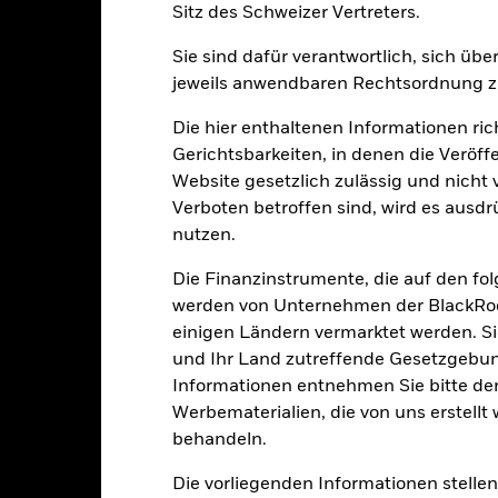
Sitz des Schweizer Vertreters.
Wertentwicklung
Sie sind dafür verantwortlich, sich üb
klung
Eckdaten
FondsManager
jeweils anwendbaren Rechtsordnung zu
Die hier enthaltenen Informationen ric
enditen
Gerichtsbarkeiten, in denen die Veröff
Website gesetzlich zulässig und nicht 
Kalenderjahr
Annualisiert
Kumulativ
Angaben 
Verboten betroffen sind, wird es ausdr
ge: 2017-09-01 00:00:00 to 2026-07-31 00:00:00.
nutzen.
e: -100 to 200.
ese Grafik zeigt die Wertentwicklung des Produkts als prozentual
Die Finanzinstrumente, die auf den fo
tzten 8 Jahren gegenüber seiner Benchmark. Dies kann Ihnen helfe
r Vergangenheit verwaltet wurde, und ermöglicht einen Vergleic
werden von Unternehmen der BlackRoc
einigen Ländern vermarktet werden. Sie
art
40
und Ihr Land zutreffende Gesetzgebu
r chart with 2 data series.
e chart has 1 X axis displaying categories.
Informationen entnehmen Sie bitte 
e chart has 1 Y axis displaying Values. Range: -30 to 40.
30
Werbematerialien, die von uns erstell
behandeln.
20
Die vorliegenden Informationen stell