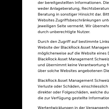
olitik und Wirtschaft sowie Unternehmensergebnisse und wichtige
der bereitgestellten Informationen. Di
eschäftstätigkeiten auszuschließen, die mit den ESG-Kriterien nic
weder Anlageberatung, Rechtsberatung
eduzieren. Dies kann, verglichen mit einem Fonds ohne ein solches
aben.
Beratung in sonstiger Hinsicht dar. Bit
gkeit von Instituten, die Dienstleistungen wie die Verwahrung von
Websites Zugriffsbeschränkungen unte
 Geschäften mit anderen Instrumenten auftreten, kann zu Verlusten
jeweiligen Seite vermerkt. Wir überneh
durch unberechtigte Nutzer.
Eckdaten
Durch den Zugriff auf bestimmte Links
Website der BlackRock Asset Managem
möglicherweise auf die Website eines Dri
BlackRock Asset Management Schweiz A
EUR 1’354’148’769.68
Auflegung Anteilsklasse
und übernimmt keine Verantwortung für
Währung der Reihe
über solche Websites angebotenen Dien
04.Jan.1999
Anlageklasse
BlackRock Asset Management Schweiz
EUR
SFDR-Klassifizierung
Verluste oder Schäden, einschliesslic
MSCI EMU Net TR Index (EUR)
Laufende Gebühren
direkter oder Folgeschäden, welche d
0.00%
die zur Verfügung gestellte Informatio
ISIN
0.75%
Mindestsumme bei Erstanlag
Wertentwicklungen in der Vergangenhe