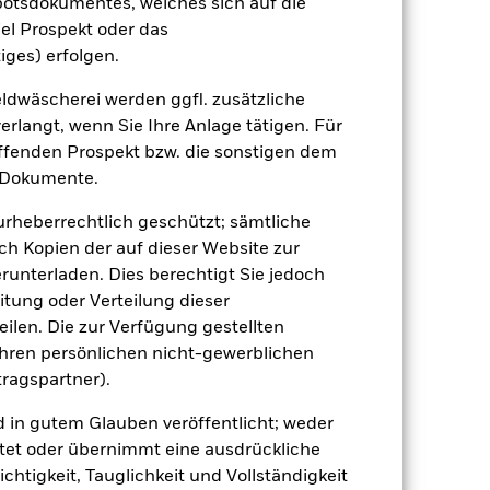
botsdokumentes, welches sich auf die
22.2
-12.5
18.8
9.5
23.7
el Prospekt oder das
iges) erfolgen.
der Berechnung ausgenommen sind
dwäscherei werden ggfl. zusätzliche
r Vergangenheit.
Die Wertentwicklung in
rlangt, wenn Sie Ihre Anlage tätigen. Für
tentwicklung. Die Märkte könnten sich in
effenden Prospekt bzw. die sonstigen dem
beurteilen, wie der Fonds in der
 Dokumente.
(NIW) mit reinvestiertem Bruttoertrag
 urheberrechtlich geschützt; sämtliche
ann Ihre Rendite höher oder geringer
ch Kopien der auf dieser Website zur
n, in der die Wertentwicklung in der
runterladen. Dies berechtigt Sie jedoch
itung oder Verteilung dieser
ilen. Die zur Verfügung gestellten
Ihren persönlichen nicht-gewerblichen
tragspartner).
d in gutem Glauben veröffentlicht; weder
tet oder übernimmt eine ausdrückliche
ichtigkeit, Tauglichkeit und Vollständigkeit
 beeinflusst werden. Weitere