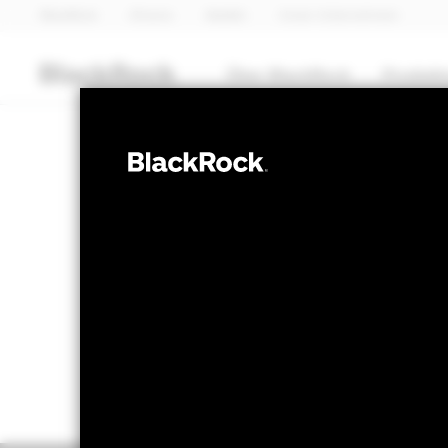
BlackRock
iShares
Aladdin
Unser Unternehmen
Über BlackRock
Produkt
AKTIEN
BGF Euro-Mark
NAV per 07.Aug.2026
NAV per 0
EUR 18.75
EU
52W-Bandbreite 15.55 - 19.00