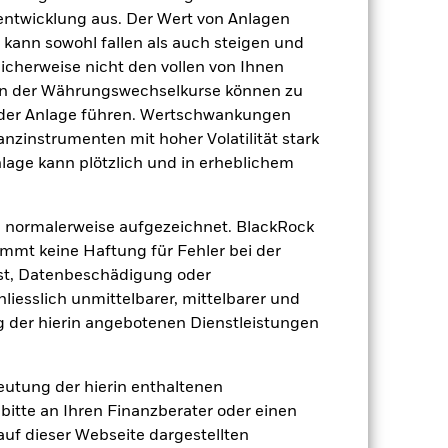
tentwicklung aus. Der Wert von Anlagen
ausschüttend
kann sowohl fallen als auch steigen und
UCITS
licherweise nicht den vollen von Ihnen
Eurozone Large-Cap Equity
gen der Währungswechselkurse können zu
täglich, berechnet auf Basis von
 der Anlage führen. Wertschwankungen
Terminpreisen
nzinstrumenten mit hoher Volatilität stark
BD3RPW5
nlage kann plötzlich und in erheblichem
 normalerweise aufgezeichnet. BlackRock
mt keine Haftung für Fehler bei der
st, Datenbeschädigung oder
iesslich unmittelbarer, mittelbarer und
 der hierin angebotenen Dienstleistungen
0.93
dite
deutung der hierin enthaltenen
bitte an Ihren Finanzberater oder einen
1.16
 auf dieser Webseite dargestellten