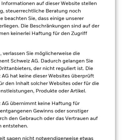
 Unternehmensereignisse.
Der Fonds ist
e Informationen auf dieser Website stellen
ht vereinbar sind. Das ESG-Screening
, steuerrechtliche Beratung noch
 Screening, negative Auswirkungen auf
te beachten Sie, dass einige unserer
 Vermögenswerten anbieten oder als
rliegen. Die Beschränkungen sind auf der
 für den Fonds führen.
men keinerlei Haftung für den Zugriff
, verlassen Sie möglicherweise die
ent Schweiz AG. Dadurch gelangen Sie
ttanbieters, der nicht reguliert ist. Die
G hat keine dieser Websites überprüft
25.Okt.2017
 den Inhalt solcher Websites oder für die
EUR
stleistungen, Produkte oder Artikel.
Aktien
 AG übernimmt keine Haftung für
Artikel 8
h entgangenen Gewinns oder sonstiger
0.92%
urch den Gebrauch oder das Vertrauen auf
n entstehen.
LU1706558340
e
USD 50’000’000.00
it sagen nicht notwendigerweise etwas