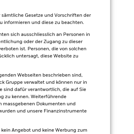
er sämtliche Gesetze und Vorschriften der
Positionen
Unterlagen
 informieren und diese zu beachten.
hten sich ausschliesslich an Personen in
entlichung oder der Zugang zu dieser
verboten ist. Personen, die von solchen
zu einzelnen Jahren
ücklich untersagt, diese Website zu
er Verlust oder Gewinn pro Jahr in den
lgenden Webseiten beschrieben sind,
n zu beurteilen, wie das Produkt in
h mit der Benchmark.
k Gruppe verwaltet und können nur in
 sind dafür verantwortlich, die auf Sie
ng zu kennen. Weiterführende
den massgebenen Dokumenten und
t wurden und unsere Finanzinstrumente
en kein Angebot und keine Werbung zum