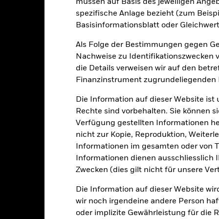
müssen auf Basis des jeweiligen Ange
enchmark 1 (%) EUR
-12.7
25.5
-1.0
spezifische Anlage bezieht (zum Beispi
Basisinformationsblatt oder Gleichwert
i der Berechnung wurden die laufenden Kosten abgezogen. Aus 
sgabeauf- und Rücknahmeabschläge.
Als Folge der Bestimmungen gegen Gel
e aufgeführten Zahlen beziehen sich auf die Wertentwicklung in de
Nachweise zu Identifikationszwecken ve
r Vergangenheit ist kein verlässlicher Indikator für die künftige Wer
die Details verweisen wir auf den betr
r Zukunft vollkommen anders entwickeln. Dies kann Ihnen helfen zu 
Finanzinstrument zugrundeliegenden
rgangenheit verwaltet wurde.
e Wertentwicklung wird auf der Grundlage eines Nettoinventarwerts 
Die Information auf dieser Website ist
gezeigt, sofern vorhanden. Aufgrund von Währungsschwankungen k
Rechte sind vorbehalten. Sie können si
sfallen, falls Sie in einer anderen Währung als derjenigen investiere
Verfügung gestellten Informationen he
rgangenheit berechnet wurde.
Quelle:
Blackrock
nicht zur Kopie, Reproduktion, Weiterle
Informationen im gesamten oder von Te
Informationen dienen ausschliesslich 
Wesentliche Risiken
Zwecken (dies gilt nicht für unsere Ver
Die Information auf dieser Website wir
wir noch irgendeine andere Person haf
oder implizite Gewährleistung für die R
n Papieren kann durch die täglichen Kursbewegungen an den Börsen