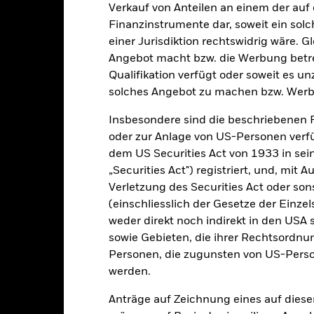
10
Verkauf von Anteilen an einem der auf
alues
Finanzinstrumente dar, soweit ein sol
0
einer Jurisdiktion rechtswidrig wäre. Gl
Angebot macht bzw. die Werbung betreib
-10
Qualifikation verfügt oder soweit es u
solches Angebot zu machen bzw. Werb
-20
Insbesondere sind die beschriebenen 
-30
oder zur Anlage von US-Personen verfü
2016
2017
2018
2019
2020
2021
dem US Securities Act von 1933 in sei
Gesamtrendite (%)
Einschränkung Be
„Securities Act") registriert, und, mit
d of interactive chart.
Verletzung des Securities Act oder s
In dieser Zeit wurde die Wertentwicklung des Fonds unter Umständen
(einschliesslich der Gesetze der Einzel
m 30.Aug.2022 änderte der Fonds seinen Namen und/oder sein Anla
weder direkt noch indirekt in den USA 
sowie Gebieten, die ihrer Rechtsordnu
2016
2017
2018
2019
2020
Personen, die zugunsten von US-Perso
werden.
esamtrendite (%) EUR
-18.0
28.0
9.7
Anträge auf Zeichnung eines auf dies
inschränkung