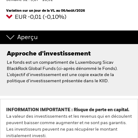
Semaine 52 : 9,67 - 10,51
Variation sur un jour de la VL au 06/août/2026
EUR -0,01 (-0,10%)
Intermédiaires financiers.
België
Aperçu
Change location
Approche d'investissement
NL
FR
Le fonds est un compartiment de Luxembourg Sicav
BlackRock Global Funds (ci-après dénommé le Fonds).
BlackRock
L'objectif d'investissement est une copie exacte de la
politique d'investissement présentée dans le KIID.
iShares
Aladdin
INFORMATION IMPORTANTE : Risque de perte en capital.
Notre société
La valeur des investissements et les revenus qui en découlent
peuvent baisser comme augmenter et ne sont pas garantis.
Les investisseurs peuvent ne pas récupérer le montant
initialement investi.