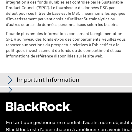
pairs
intégration à des fonds durables est contrôlée par le Sustainable
au 17/juil./2026
Product Council ("SPC"). Le fournisseur de données ESG par
défaut pour ces filtres de base est le MSCI, néanmoins les équipes
Fonds dans le groupe de
562
d'investissement peuvent choisir d'utiliser Sustainalytics ou
pairs
d'autres sources de données personnalisées selon les besoins.
au 17/juil./2026
Pour de plus amples informations concernant la réglementation
% de couverture MSCI
0,17
SFDR au niveau des fonds et/ou des compartiments, veuillez vous
Weighted Average Carbon
reporter aux sections du prospectus relatives à l'objectif et à la
Intensity
politique d'investissement du fonds ou du compartiment et aux
au 17/juil./2026
informations de référence disponibles sur le site web.
Toutes les données proviennent des Notations de fonds ESG
MSCI au 17/juil./2026 basées sur les positions détenues au
31/mars/2026. De ce fait, les caractéristiques de durabilité
Important Information
du fonds peuvent parfois différer des Notations de fonds ESG
MSCI.
Pour être inclus dans les Notations de fonds MSCI ESG, 65 %
Pour les fonds dont l'objectif de placement comprend des critères
La présente publication est destinée uniquement aux Clients
du poids brut du fonds (ou 50 % dans le cas de fonds
ESG, certaines mesures commerciales ou autres situations
professionnels (selon la définition de la Financial Conduct
obligataires ou de fonds monétaires) doit provenir de titres
peuvent donner lieu à la détention passive, par le fonds ou l'indice,
Authority ou les règles MiFID) et ne devrait pas servir de base à
de titres qui pourraient ne pas respecter les critères ESG. Voir le
dont les facteurs ESG ont été couverts par MSCI ESG Research
une quelconque décision d'une autre personne.
prospectus du fonds pour de plus amples informations. Le filtre
(certaines positions de trésorerie et d’autres types d’actifs
En tant que gestionnaire mondial d'actifs, notre objectif
appliqué par le fournisseur d’indices du fonds peut inclure des
Dans l’Espace économique européen (EEE) :
ce document est
dont l’analyse ESG par MSCI ne serait pas pertinente sont
BlackRock est d'aider chacun à améliorer son avenir finan