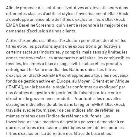
perçus au titre des actions de distribution sont soumis au
BlackRock Global Funds - Prospectus
La performance indiquée est calculée après déduction des
Afin de proposer des solutions évolutives aux investisseurs dans
Ce que vous pourriez obtenir après déducti
précompte mobilier belge de 30%. Le précompte mobilier
(English)
Intermédiaire
Notation des fonds ESG MSCI
BBB
frais courants. Les frais d’entrée/de sortie ne sont pas inclus
Rendement annuel moyen
différentes classes d'actifs et styles d'investissement, BlackRock
belge applicable aux intérêts inclus dans le prix de rachat des
(AAA-CCC)
dans le calcul.
a développé un ensemble de filtres d'exclusion, les « BlackRock
actions de capitalisation et de distribution investissant plus
au 17/juil./2026
EMEA Baseline Screens », qui visent à répondre à la majorité des
Ce que vous pourriez obtenir après déducti
de 10% de leurs actifs dans des titres de créance s'élève à
Favorable
Les chiffres indiqués se rapportent aux performances
Rendement annuel moyen
demandes d'exclusion de nos clients.
Pointage de qualité ESG
5,66
BlackRock Global Funds - Prospectus (French
30%.
passées.
Les performances passées ne sont pas un indicateur
MSCI (0-10)
- Belgium^France)
Le scénario de tension montre ce que vous pourriez obtenir
À titre d'exemple, ces filtres d'exclusion permettent de retirer les
fiable des performances futures. Les marchés pourraient
au 17/juil./2026
Publication de la valeur nette d'inventaire:
titres et/ou les positions ayant une exposition significative à
dans des situations de marché extrêmes.
évoluer très différemment. Ceci peut vous aider à évaluer la
www.blackrock.com/be
, De Tijd,
www.fundinfo.com
. Pour toute
Classification mondiale des
certains secteurs/industries, y compris, mais sans s'y limiter, les
Target Maturity Bond EUR
façon dont le fonds a été géré dans le passé
fonds selon Lipper
2020+
réclamation concernant ce compartiment, veuillez contacter
armes controversées, les armements nucléaires, les combustibles
La performance est indiquée sur la base de la Valeur nette
au 17/juil./2026
Voir tous les documents
BlackRock au 02 402 49 00 ou par e-mail à l’adresse
fossiles, les armes à feux à usage civil, le tabac et les produits
d’inventaire (VNI), avec le revenu brut réinvesti le cas échéant.
enfreignant le Pacte mondial des Nations unies. Les filtres
belux@blackrock.com.
Pour votre protection, les appels
Moyenne pondérée de
1,63
Le rendement de votre investissement peut augmenter ou
d'exclusion BlackRock EMEA sont appliqués à tous les nouveaux
téléphoniques sont souvent enregistrés.
Vous pouvez
l'intensité carbone MSCI
diminuer en raison des fluctuations des devises si votre
fonds de gestion active en Europe, au Moyen-Orient et en Afrique
également contacter le Service de médiation des
(tonnes de CO2e/M$ de
investissement est effectué dans une devise autre que celle
("EMEA"), sur la base de la règle "se conformer ou expliquer" par
ventes)
consommateurs. Vous trouverez de plus amples informations
nos équipes de gestion de portefeuille faisant partie de notre
utilisée dans le calcul des performances passées. Source :
au 17/juil./2026
à l’adresse
http://www.ombudsfin.be
.
structure de gouvernance produits. Pour toutes les nouvelles
Blackrock
% des avoirs à l'égard
95,66
stratégies indicielles durables dans la région EMEA, BlackRock
desquels des données ESG
travaille avec le fournisseur de ces indices afin de refléter les
MSCI
mêmes critères dans l'indice de référence du fonds. Les
au 17/juil./2026
investisseurs sous mandats de gestion peuvent demander à ce
que des critères d'exclusion spécifiques soient définis pour les
Pointage de qualité ESG
10,50
MSCI - centile par rapport aux
filtres d'exclusion. La définition des filtres de base et leur