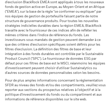
Blackrock
ventes)
BlackRock au 02 402 49 00 ou par e-mail à l’adresse
Données sur la
99,87%
d'exclusion BlackRock EMEA sont appliqués à tous les nouveaux
participation aux secteurs
au 17/juil./2026
belux@blackrock.com.
Pour votre protection, les appels
fonds de gestion active en Europe, au Moyen-Orient et en Afrique
Sustainability related disclosure -
d'activité
téléphoniques sont souvent enregistrés.
Vous pouvez
("EMEA"), sur la base de la règle "se conformer ou expliquer" par
QUI_EUMMAG (de)
% des avoirs à l'égard
99,18
au 30/juin/2026
également contacter le Service de médiation des
nos équipes de gestion de portefeuille faisant partie de notre
desquels des données ESG
consommateurs. Vous trouverez de plus amples informations
structure de gouvernance produits. Pour toutes les nouvelles
MSCI
Pourcentage des avoirs du
0,01%
Sustainability related disclosure -
fonds à l'égard desquels
stratégies indicielles durables dans la région EMEA, BlackRock
à l’adresse
au 17/juil./2026
http://www.ombudsfin.be
.
QUI_EUMMAG (fr)
des données ne sont pas
travaille avec le fournisseur de ces indices afin de refléter les
disponibles
Pointage de qualité ESG
82,44
mêmes critères dans l'indice de référence du fonds. Les
MSCI - centile par rapport aux
au 30/juin/2026
investisseurs sous mandats de gestion peuvent demander à ce
pairs
que des critères d'exclusion spécifiques soient définis pour les
au 17/juil./2026
Sustainability related disclosure -
L'exposition de BlackRock aux secteurs d'activité, telle qu'elle
filtres d'exclusion. La définition des filtres de base et leur
QUI_EUMMAG (nl)
est indiquée ci-dessus, pour le charbon thermique et les
intégration à des fonds durables est contrôlée par le Sustainable
Fonds dans le groupe de
410
pairs
sables bitumineux, est calculée et déclarée pour les
Product Council ("SPC"). Le fournisseur de données ESG par
au 17/juil./2026
défaut pour ces filtres de base est le MSCI, néanmoins les équipes
entreprises qui tirent plus de 5 % de leurs revenus du
Sustainability related disclosure -
d'investissement peuvent choisir d'utiliser Sustainalytics ou
charbon thermique ou des sables bitumineux, tel que défini
QUI_EUMMAG (en)
% de couverture MSCI
97,36
d'autres sources de données personnalisées selon les besoins.
par MSCI ESG Research. L’exposition aux entreprises qui
Weighted Average Carbon
génèrent des revenus à partir du charbon thermique ou des
Intensity
Pour de plus amples informations concernant la réglementation
sables bitumineux (à un seuil de revenus de 0 %), telle que
au 17/juil./2026
SFDR au niveau des fonds et/ou des compartiments, veuillez vous
définie par MSCI ESG Research, se répartit comme suit :
Voir tous les documents
reporter aux sections du prospectus relatives à l'objectif et à la
0,26% pour le charbon thermique et 2,40% pour les sables
Toutes les données proviennent des Notations de fonds ESG
politique d'investissement du fonds ou du compartiment et aux
bitumineux.
MSCI au 17/juil./2026 basées sur les positions détenues au
informations de référence disponibles sur le site web.
31/mars/2026. De ce fait, les caractéristiques de durabilité
Les indicateurs de participation aux secteurs d'activité sont
du fonds peuvent parfois différer des Notations de fonds ESG