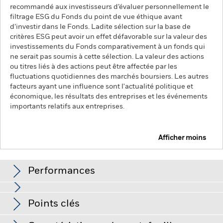
recommandé aux investisseurs d’évaluer personnellement le
filtrage ESG du Fonds du point de vue éthique avant
d’investir dans le Fonds. Ladite sélection sur la base de
critères ESG peut avoir un effet défavorable sur la valeur des
investissements du Fonds comparativement à un fonds qui
ne serait pas soumis à cette sélection. La valeur des actions
ou titres liés à des actions peut être affectée par les
fluctuations quotidiennes des marchés boursiers. Les autres
facteurs ayant une influence sont l'actualité politique et
économique, les résultats des entreprises et les événements
importants relatifs aux entreprises.
Afficher moins
QMM Actively Managed European Equity Fund
Performances
Graphique
Points clés
La valeur des actions ou titres liés à des actions peut être
affectée par les fluctuations quotidiennes des marchés
boursiers. Les autres facteurs ayant une influence sont