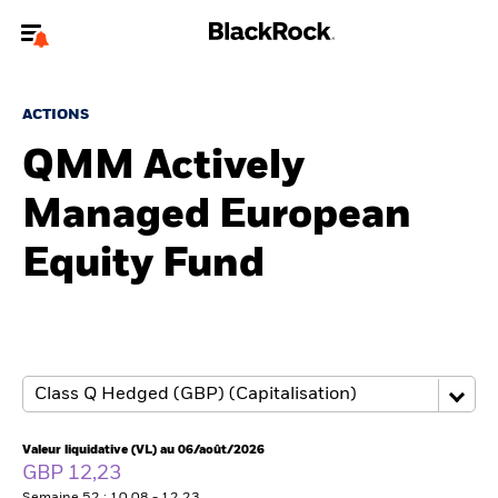
Bienvenue sur le site BlackRock pour les intermédiaires
financiers.
ACTIONS
Pour accéder directement à un autre site BlackRock, veuillez mettre à
QMM Actively
jour
votre type d'utilisateur
Managed European
A propos de BlackRock
Equity Fund
Produits
Thèmes
Insights
ETFs & Fonds indiciels
Valeur liquidative (VL) au 06/août/2026
GBP 12,23
Documents