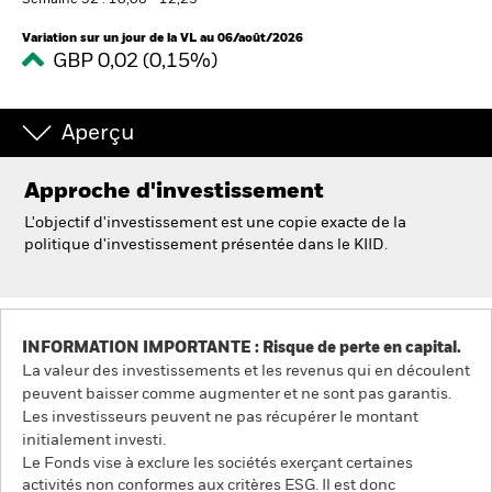
Semaine 52 : 10,08 - 12,23
Variation sur un jour de la VL au 06/août/2026
GBP 0,02 (0,15%)
Intermédiaires financiers.
België
Aperçu
Change location
Approche d'investissement
NL
FR
L'objectif d'investissement est une copie exacte de la
politique d'investissement présentée dans le KIID.
BlackRock
iShares
INFORMATION IMPORTANTE : Risque de perte en capital.
Aladdin
La valeur des investissements et les revenus qui en découlent
peuvent baisser comme augmenter et ne sont pas garantis.
Notre société
Les investisseurs peuvent ne pas récupérer le montant
initialement investi.
Le Fonds vise à exclure les sociétés exerçant certaines
activités non conformes aux critères ESG. Il est donc