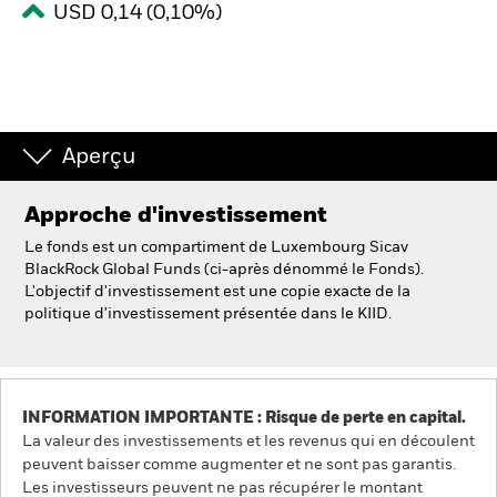
USD 0,14 (0,10%)
Intermédiaires financiers.
België
Change location
Aperçu
NL
FR
Approche d'investissement
Le fonds est un compartiment de Luxembourg Sicav
BlackRock
BlackRock Global Funds (ci-après dénommé le Fonds).
L'objectif d'investissement est une copie exacte de la
iShares
politique d'investissement présentée dans le KIID.
Aladdin
Notre société
INFORMATION IMPORTANTE : Risque de perte en capital.
La valeur des investissements et les revenus qui en découlent
peuvent baisser comme augmenter et ne sont pas garantis.
Les investisseurs peuvent ne pas récupérer le montant