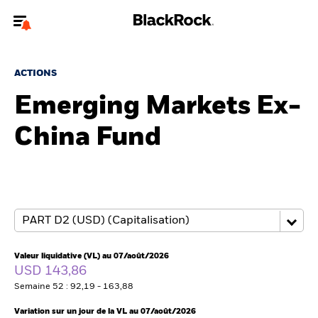
Bienvenue sur le site BlackRock pour les intermédiaires
financiers.
ACTIONS
Pour accéder directement à un autre site BlackRock, veuillez mettre à
Emerging Markets Ex-
jour
votre type d'utilisateur
China Fund
A propos de BlackRock
Produits
Thèmes
Insights
Valeur liquidative (VL) au 07/août/2026
USD 143,86
ETFs & Fonds indiciels
Semaine 52 : 92,19 - 163,88
Variation sur un jour de la VL au 07/août/2026
Documents