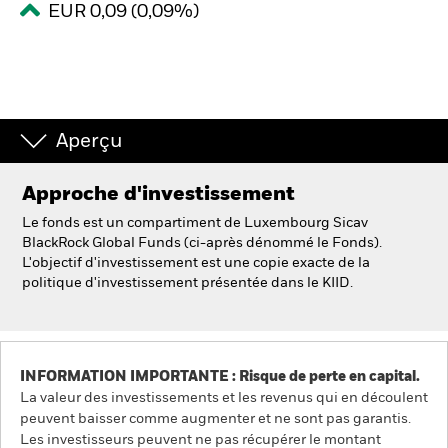
EUR 0,09 (0,09%)
Intermédiaires financiers.
België
Change location
Aperçu
NL
FR
Approche d'investissement
Le fonds est un compartiment de Luxembourg Sicav
BlackRock
BlackRock Global Funds (ci-après dénommé le Fonds).
L'objectif d'investissement est une copie exacte de la
iShares
politique d'investissement présentée dans le KIID.
Aladdin
Notre société
INFORMATION IMPORTANTE : Risque de perte en capital.
La valeur des investissements et les revenus qui en découlent
peuvent baisser comme augmenter et ne sont pas garantis.
Les investisseurs peuvent ne pas récupérer le montant