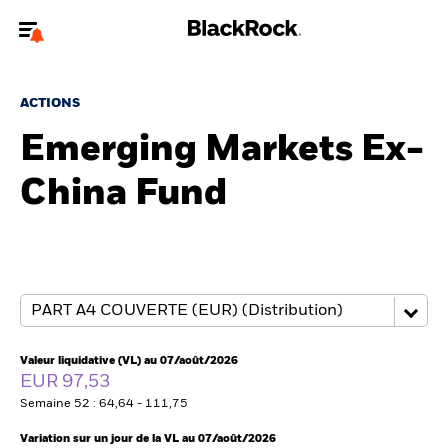
Bienvenue sur le site BlackRock pour les intermédiaires
financiers.
ACTIONS
Pour accéder directement à un autre site BlackRock, veuillez mettre à
Emerging Markets Ex-
jour
votre type d'utilisateur
China Fund
A propos de BlackRock
Produits
Thèmes
Insights
Valeur liquidative (VL) au 07/août/2026
EUR 97,53
ETFs & Fonds indiciels
Semaine 52 : 64,64 - 111,75
Variation sur un jour de la VL au 07/août/2026
Documents