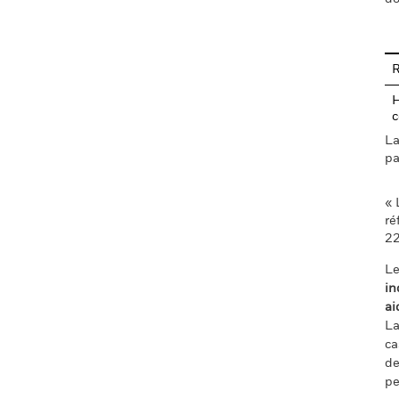
R
H
c
La
pa
« 
ré
22
Le
in
ai
La
ca
de
pe