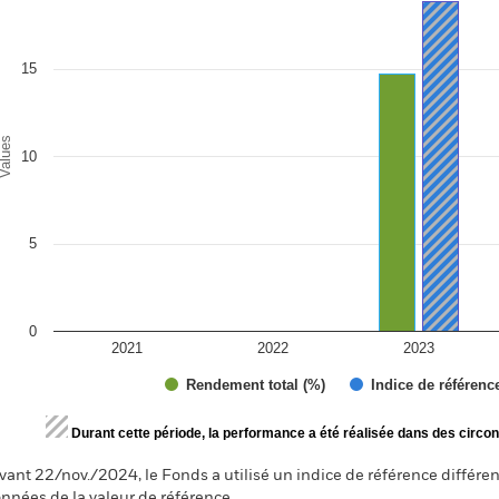
e chart has 1 X axis displaying categories.
e chart has 1 Y axis displaying Values. Range: 0 to 20.
15
alues
10
5
0
2021
2022
2023
Rendement total (%)
Indice de référenc
d of interactive chart.
Durant cette période, la performance a été réalisée dans des circon
vant 22/nov./2024, le Fonds a utilisé un indice de référence différen
nnées de la valeur de référence.