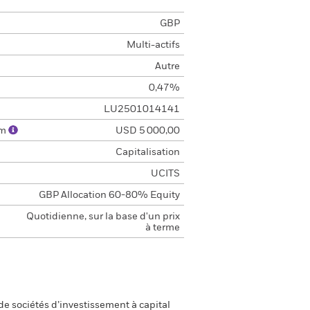
GBP
Multi-actifs
Autre
0,47%
LU2501014141
um
USD 5 000,00
Capitalisation
UCITS
GBP Allocation 60-80% Equity
Quotidienne, sur la base d'un prix
à terme
e sociétés d’investissement à capital