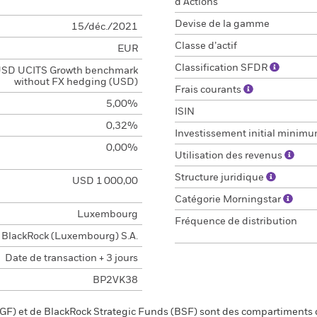
d'Actions
Devise de la gamme
15/déc./2021
Classe d’actif
EUR
Classification SFDR
SD UCITS Growth benchmark
without FX hedging (USD)
Frais courants
5,00%
ISIN
0,32%
Investissement initial minim
0,00%
Utilisation des revenus
Structure juridique
USD 1 000,00
Catégorie Morningstar
Luxembourg
Fréquence de distribution
BlackRock (Luxembourg) S.A.
Date de transaction + 3 jours
BP2VK38
F) et de BlackRock Strategic Funds (BSF) sont des compartiments d