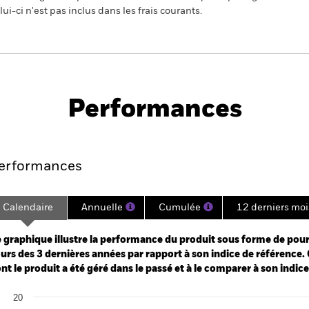
ui-ci n'est pas inclus dans les frais courants.
PRIIP KID
Performances
e
Key Facts
Managers
Holdin
erformances
Calendaire
Annuelle
Cumulée
12 derniers moi
ge: 2022-07-31 00:00:00 to 2026-07-31 00:00:00.
: -60 to 120.
 graphique illustre la performance du produit sous forme de pour
urs des 3 dernières années par rapport à son indice de référence. 
nt le produit a été géré dans le passé et à le comparer à son indic
art
20
r chart with 2 data series.