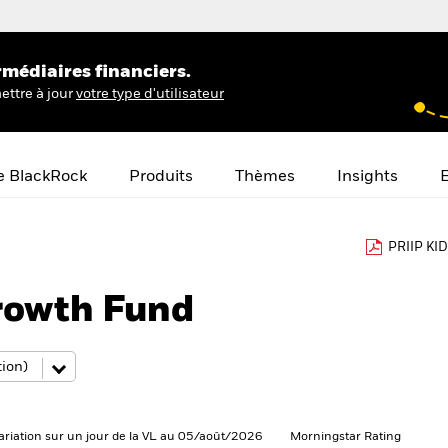
rmédiaires financiers.
ettre à jour
votre type d'utilisateur
e BlackRock
Produits
Thèmes
Insights
E
PRIIP KID
owth Fund
ariation sur un jour de la VL au 05/août/2026
Morningstar Rating