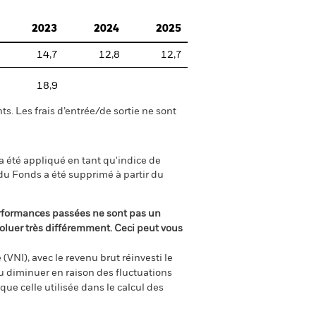
2023
2024
2025
14,7
12,8
12,7
18,9
s. Les frais d’entrée/de sortie ne sont
 été appliqué en tant qu'indice de
du Fonds a été supprimé à partir du
rformances passées ne sont pas un
oluer très différemment. Ceci peut vous
(VNI), avec le revenu brut réinvesti le
 diminuer en raison des fluctuations
ue celle utilisée dans le calcul des