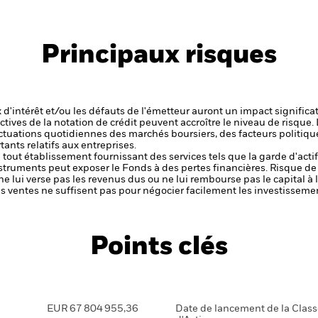
Principaux risques
x d'intérêt et/ou les défauts de l'émetteur auront un impact significat
ctives de la notation de crédit peuvent accroître le niveau de risque.
luctuations quotidiennes des marchés boursiers, des facteurs politiqu
ants relatifs aux entreprises.
de tout établissement fournissant des services tels que la garde d'acti
nstruments peut exposer le Fonds à des pertes financières.
Risque de 
ne lui verse pas les revenus dus ou ne lui rembourse pas le capital à
 les ventes ne suffisent pas pour négocier facilement les investissem
Points clés
EUR 67 804 955,36
Date de lancement de la Clas