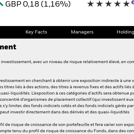
GBP 0,18 (1,16%)
e
Key Facts
Managers
Holdin
ement
investissement, avec un niveau de risque relativement élevé, en com
vestissement en cherchant à obtenir une exposition indirecte à une 
tres liés à des actions, des titres à revenus fixes et des actifs liés à
 quasi-liquidités. L’exposition à ces catégories d’actifs sera obtenue 
e concentré d’organismes de placement collectif (qui investissent e
s s’y limiter, des fonds indiciels cotés et des fonds indiciels gérés pa
 peut investir directement dans des dérivés et des quasi-liquidités
il de risque de croissance de son portefeuille et fera varier son expo
mpte tenu du profil de risque de croissance du Fonds, dans des con