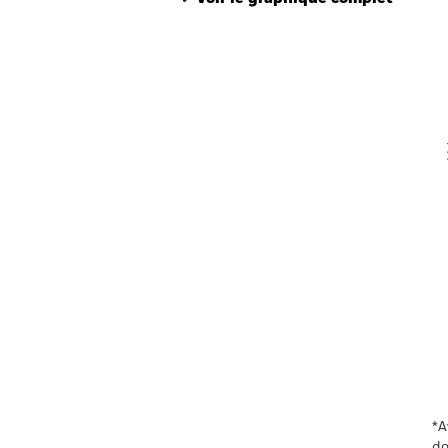
Th
Th
V
En
*A
do