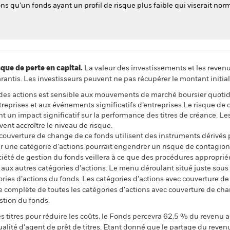
ons qu’un fonds ayant un profil de risque plus faible qui viserait n
 de perte en capital.
La valeur des investissements et les reven
ntis. Les investisseurs peuvent ne pas récupérer le montant initial
 à des actions est sensible aux mouvements de marché boursier quotidi
eprises et aux événements significatifs d’entreprises.Le risque de cré
nt un impact significatif sur la performance des titres de créance. L
vent accroître le niveau de risque.
 couverture de change de ce fonds utilisent des instruments dérivés 
 une catégorie d’actions pourrait engendrer un risque de contagion (e
ciété de gestion du fonds veillera à ce que des procédures appropriée
n aux autres catégories d’actions. Le menu déroulant situé juste sou
égories d’actions du fonds. Les catégories d’actions avec couverture 
 complète de toutes les catégories d'actions avec couverture de ch
stion du fonds.
 titres pour réduire les coûts, le Fonds percevra 62,5 % du revenu a
alité d'agent de prêt de titres. Etant donné que le partage du reven