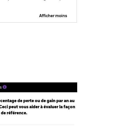
Afficher moins
Prospectus
Historique de VNI
gs
Documentation
s
centage de perte ou de gain par an au
Ceci peut vous aider à évaluer la façon
e de référence.