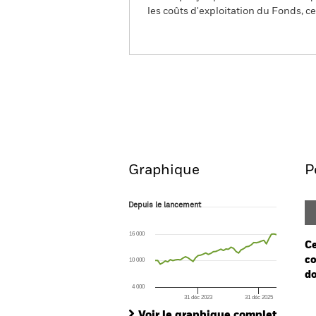
les coûts d'exploitation du Fonds, cel
BGF MyMap Growth Fund
Aperçu
Performanc
Graphique
P
Depuis le lancement
Depuis le lancement
Line chart with 49 data points.
The chart has 1 X axis displaying Time. Ran
16 000
The chart has 1 Y axis displaying values. Range
Ce
co
10 000
do
4 000
31 déc 2023
31 déc 2025
Ch
End of interactive chart.
Ba
Voir le graphique complet