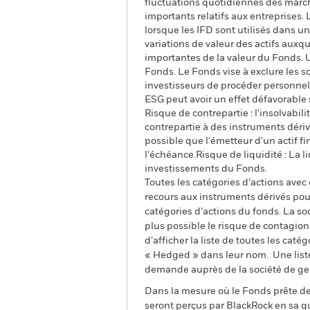
fluctuations quotidiennes des marché
importants relatifs aux entreprises. 
lorsque les IFD sont utilisés dans 
variations de valeur des actifs auxqu
importantes de la valeur du Fonds. 
Fonds. Le Fonds vise à exclure les s
investisseurs de procéder personnel
ESG peut avoir un effet défavorable
Risque de contrepartie : l'insolvabil
contrepartie à des instruments dérivé
possible que l'émetteur d'un actif f
l'échéance.Risque de liquidité : La l
investissements du Fonds.
Toutes les catégories d’actions avec
recours aux instruments dérivés pour
catégories d’actions du fonds. La so
plus possible le risque de contagio
d’afficher la liste de toutes les cat
« Hedged » dans leur nom. Une liste
demande auprès de la société de ge
Dans la mesure où le Fonds prête des
seront perçus par BlackRock en sa qu