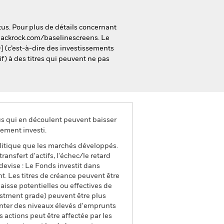
tus. Pour plus de détails concernant
.blackrock.com/baselinescreens. Le
] (c’est-à-dire des investissements
f) à des titres qui peuvent ne pas
us qui en découlent peuvent baisser
ement investi.
litique que les marchés développés.
ransfert d'actifs, l'échec/le retard
evise : Le Fonds investit dans
t. Les titres de créance peuvent être
 baisse potentielles ou effectives de
vestment grade) peuvent être plus
enter des niveaux élevés d'emprunts
s actions peut être affectée par les