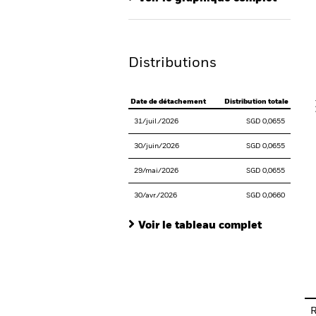
Th
Th
Distributions
V
Date de détachement
Distribution totale
31/juil./2026
SGD 0,0655
30/juin/2026
SGD 0,0655
29/mai/2026
SGD 0,0655
30/avr./2026
SGD 0,0660
Voir le tableau complet
En
R