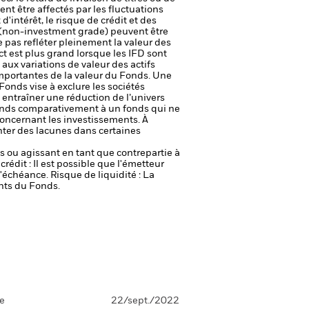
vent être affectés par les fluctuations
'intérêt, le risque de crédit et des
de (non-investment grade) peuvent être
pas refléter pleinement la valeur des
ct est plus grand lorsque les IFD sont
aux variations de valeur des actifs
 importantes de la valeur du Fonds. Une
Fonds vise à exclure les sociétés
 entraîner une réduction de l’univers
 Fonds comparativement à un fonds qui ne
concernant les investissements. À
ter des lacunes dans certaines
fs ou agissant en tant que contrepartie à
crédit : Il est possible que l'émetteur
 l'échéance.
Risque de liquidité : La
ents du Fonds.
se
22/sept./2022