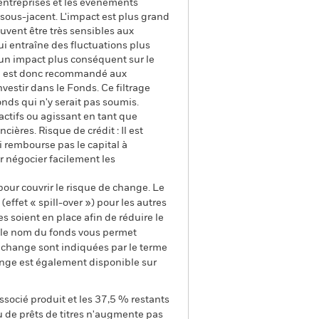
 entreprises et les événements
f sous-jacent. L'impact est plus grand
uvent être très sensibles aux
qui entraîne des fluctuations plus
 un impact plus conséquent sur le
 Il est donc recommandé aux
estir dans le Fonds. Ce filtrage
nds qui n'y serait pas soumis.
'actifs ou agissant en tant que
ières. Risque de crédit : Il est
i rembourse pas le capital à
ur négocier facilement les
pour couvrir le risque de change. Le
ffet « spill-over ») pour les autres
s soient en place afin de réduire le
s le nom du fonds vous permet
de change sont indiquées par le terme
ange est également disponible sur
ssocié produit et les 37,5 % restants
u de prêts de titres n'augmente pas