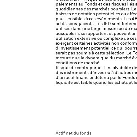
paiements au Fonds et des risques liés
quotidiennes des marchés boursiers. Les t
baisses de notation potentielles ou effe
plus sensibles à ces événements. Les AB
actifs sous-jacents. Les IFD sont forteme
utilisés dans une large mesure ou de m
auxquels ils se rapportent et peuvent amp
utilisation extensive ou complexe de ce
exerçant certaines activités non conforme
d’investissement potentiel, ce qui pourr
serait pas soumis à cette sélection.
Le Fo
mesure que la dynamique du marché évolu
conditions de marché.
Risque de contrepartie : l'insolvabilité 
des instruments dérivés ou à d'autres i
d'un actif financier détenu par le Fonds 
liquidité est faible quand les achats et
Actif net du fonds