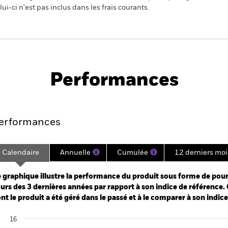
ui-ci n'est pas inclus dans les frais courants.
PRIIP KID
Prospectus
S
come & Growth
Historique de VNI
Performances
e
Key Facts
Managers
Holdin
erformances
Calendaire
Annuelle
Cumulée
12 derniers moi
ge: 2022-09-30 00:00:00 to 2026-07-31 00:00:00.
: 0 to 60.
 graphique illustre la performance du produit sous forme de pour
urs des 3 dernières années par rapport à son indice de référence. 
nt le produit a été géré dans le passé et à le comparer à son indic
art
16
r chart with 2 data series.