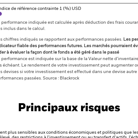
ndice de référence contrainte 1 (%) USD
 performance indiquée est calculée après déduction des frais courant
s inclus dans le calcul.
s chiffres indiqués se rapportent aux performances passées.
Les pe
dicateur fiable des performances futures. Les marchés pourraient év
der à évaluer la façon dont le fonds a été géré dans le passé
 performance est indiquée sur la base de la Valeur nette d’inventaire 
s échéant. Le rendement de votre investissement peut augmenter ou
s devises si votre investissement est effectué dans une devise autre q
rformances passées. Source : Blackrock
Principaux risques
t plus sensibles aux conditions économiques et politiques que les
levé, des restrictions à l'investissement ou au transfert d'actifs, l'éch