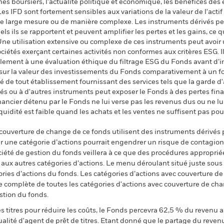
s boursiers, l'actualité politique et économique, les bénéfices des
Les IFD sont fortement sensibles aux variations de la valeur de l'acti
une large mesure ou de manière complexe. Les instruments dérivés pe
els ils se rapportent et peuvent amplifier les pertes et les gains, ce 
Une utilisation extensive ou complexe de ces instruments peut avoir
ociétés exerçant certaines activités non conformes aux critères ESG.
lement à une évaluation éthique du filtrage ESG du Fonds avant d’inv
 sur la valeur des investissements du Fonds comparativement à un fo
ité de tout établissement fournissant des services tels que la garde d
s ou à d'autres instruments peut exposer le Fonds à des pertes financ
inancier détenu par le Fonds ne lui verse pas les revenus dus ou ne lu
iquidité est faible quand les achats et les ventes ne suffisent pas po
 couverture de change de ce fonds utilisent des instruments dérivés 
 une catégorie d’actions pourrait engendrer un risque de contagion (e
ciété de gestion du fonds veillera à ce que des procédures appropriée
n aux autres catégories d’actions. Le menu déroulant situé juste sou
égories d’actions du fonds. Les catégories d’actions avec couverture 
 complète de toutes les catégories d'actions avec couverture de ch
stion du fonds.
 titres pour réduire les coûts, le Fonds percevra 62,5 % du revenu a
alité d'agent de prêt de titres. Etant donné que le partage du reven