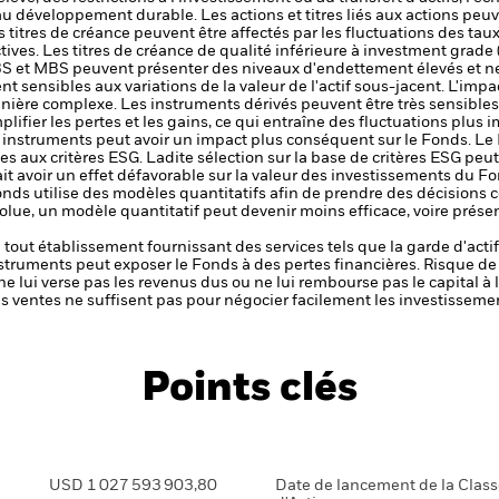
 au développement durable.
Les actions et titres liés aux actions peu
itres de créance peuvent être affectés par les fluctuations des taux d
ctives. Les titres de créance de qualité inférieure à investment gra
S et MBS peuvent présenter des niveaux d'endettement élevés et ne 
nt sensibles aux variations de la valeur de l'actif sous-jacent. L'impa
anière complexe.
Les instruments dérivés peuvent être très sensibles 
lifier les pertes et les gains, ce qui entraîne des fluctuations plus
s instruments peut avoir un impact plus conséquent sur le Fonds.
Le 
s aux critères ESG. Ladite sélection sur la base de critères ESG peut
ait avoir un effet défavorable sur la valeur des investissements du
nds utilise des modèles quantitatifs afin de prendre des décisions 
e, un modèle quantitatif peut devenir moins efficace, voire présen
de tout établissement fournissant des services tels que la garde d'acti
nstruments peut exposer le Fonds à des pertes financières.
Risque de 
ne lui verse pas les revenus dus ou ne lui rembourse pas le capital à
 les ventes ne suffisent pas pour négocier facilement les investissem
Points clés
USD 1 027 593 903,80
Date de lancement de la Clas