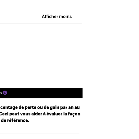
Afficher moins
FDR Web Disclosure
gs
Documentation
s
centage de perte ou de gain par an au
Ceci peut vous aider à évaluer la façon
e de référence.