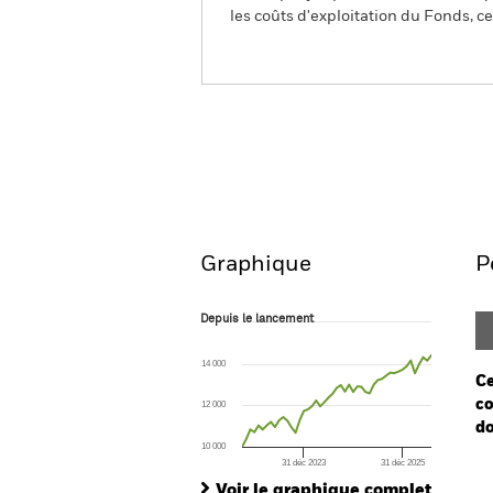
les coûts d'exploitation du Fonds, cel
BGF Systematic Global In
Fund
Aperçu
Performanc
Graphique
P
Depuis le lancement
Depuis le lancement
Line chart with 47 data points.
The chart has 1 X axis displaying Time. Ran
14 000
The chart has 1 Y axis displaying values. Range
Ce
co
12 000
do
10 000
31 déc 2023
31 déc 2025
Ch
End of interactive chart.
Ba
Voir le graphique complet