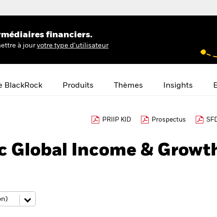
rmédiaires financiers.
ettre à jour
votre type d'utilisateur
e BlackRock
Produits
Thèmes
Insights
E
PRIIP KID
Prospectus
SFD
c Global Income & Growt