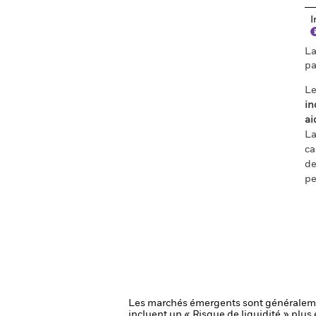
I
La
pa
Le
in
ai
La
ca
de
pe
Les marchés émergents sont généralemen
incluent un « Risque de liquidité » plus é