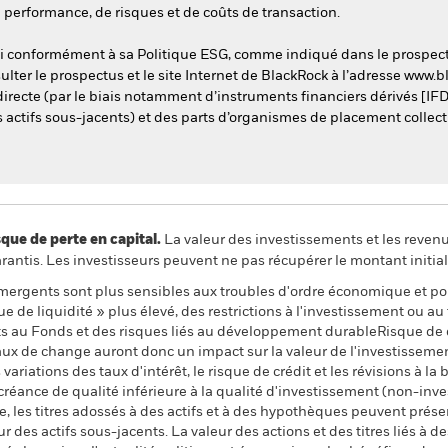
 performance, de risques et de coûts de transaction.
esti conformément à sa Politique ESG, comme indiqué dans le prospec
sulter le prospectus et le site Internet de BlackRock à l’adresse www
irecte (par le biais notamment d’instruments financiers dérivés [IFD
s actifs sous-jacents) et des parts d’organismes de placement collecti
 de perte en capital.
La valeur des investissements et les reven
ntis. Les investisseurs peuvent ne pas récupérer le montant initial
mergents sont plus sensibles aux troubles d'ordre économique et po
 de liquidité » plus élevé, des restrictions à l'investissement ou au t
nts au Fonds et des risques liés au développement durableRisque de d
taux de change auront donc un impact sur la valeur de l'investissemen
 variations des taux d'intérêt, le risque de crédit et les révisions à la
de créance de qualité inférieure à la qualité d'investissement (non-in
e, les titres adossés à des actifs et à des hypothèques peuvent prés
r des actifs sous-jacents. La valeur des actions et des titres liés à de