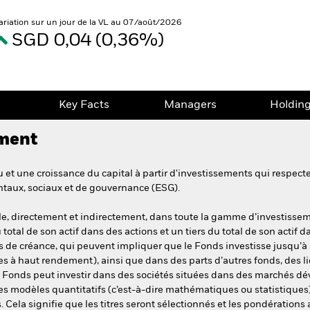
ariation sur un jour de la VL au 07/août/2026
SGD 0,04 (0,36%)
e
Key Facts
Managers
Holdin
ement
et une croissance du capital à partir d'investissements qui respecte
ntaux, sociaux et de gouvernance (ESG).
ale, directement et indirectement, dans toute la gamme d’investissem
tal de son actif dans des actions et un tiers du total de son actif da
 de créance, qui peuvent impliquer que le Fonds investisse jusqu’à 
les à haut rendement), ainsi que dans des parts d’autres fonds, des l
 Fonds peut investir dans des sociétés situées dans des marchés d
es modèles quantitatifs (c’est-à-dire mathématiques ou statistiques
 Cela signifie que les titres seront sélectionnés et les pondérations 