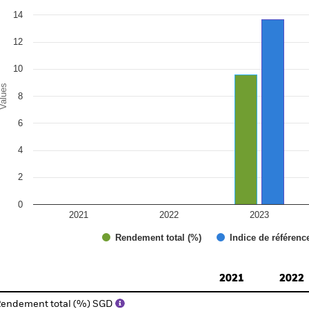
e chart has 1 X axis displaying categories.
14
e chart has 1 Y axis displaying Values. Range: 0 to 16.
12
10
alues
8
6
4
2
0
2021
2022
2023
Rendement total (%)
Indice de référenc
d of interactive chart.
2021
2022
endement total (%) SGD