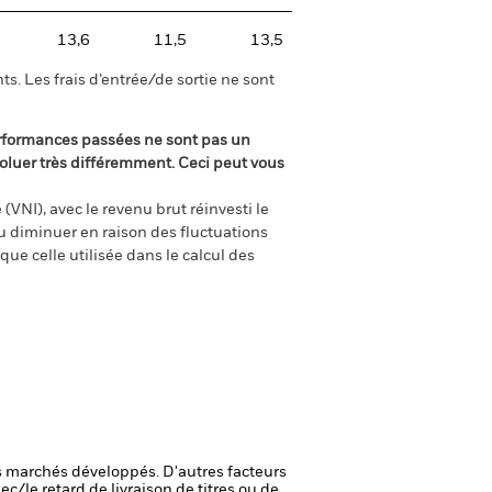
13,6
11,5
13,5
s. Les frais d’entrée/de sortie ne sont
rformances passées ne sont pas un
oluer très différemment. Ceci peut vous
(VNI), avec le revenu brut réinvesti le
 diminuer en raison des fluctuations
ue celle utilisée dans le calcul des
 marchés développés. D'autres facteurs
ec/le retard de livraison de titres ou de