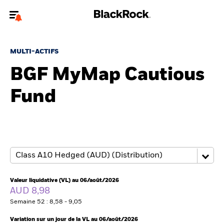
Bienvenue sur le site BlackRock pour les intermédiaires
financiers.
MULTI-ACTIFS
Pour accéder directement à un autre site BlackRock, veuillez mettre à
BGF MyMap Cautious
jour
votre type d'utilisateur
Fund
A propos de BlackRock
Produits
Thèmes
Insights
Valeur liquidative (VL) au 06/août/2026
AUD 8,98
ETFs & Fonds indiciels
Semaine 52 : 8,58 - 9,05
Variation sur un jour de la VL au 06/août/2026
Documents