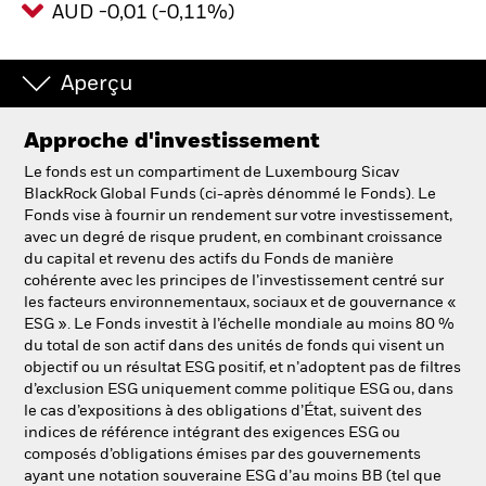
AUD -0,01 (-0,11%)
Intermédiaires financiers.
Aperçu
België
Approche d'investissement
Change location
Le fonds est un compartiment de Luxembourg Sicav
NL
FR
BlackRock Global Funds (ci-après dénommé le Fonds). Le
Fonds vise à fournir un rendement sur votre investissement,
avec un degré de risque prudent, en combinant croissance
BlackRock
du capital et revenu des actifs du Fonds de manière
cohérente avec les principes de l’investissement centré sur
iShares
les facteurs environnementaux, sociaux et de gouvernance «
ESG ». Le Fonds investit à l’échelle mondiale au moins 80 %
du total de son actif dans des unités de fonds qui visent un
Aladdin
objectif ou un résultat ESG positif, et n’adoptent pas de filtres
d’exclusion ESG uniquement comme politique ESG ou, dans
Notre société
le cas d’expositions à des obligations d’État, suivent des
indices de référence intégrant des exigences ESG ou
composés d’obligations émises par des gouvernements
ayant une notation souveraine ESG d’au moins BB (tel que