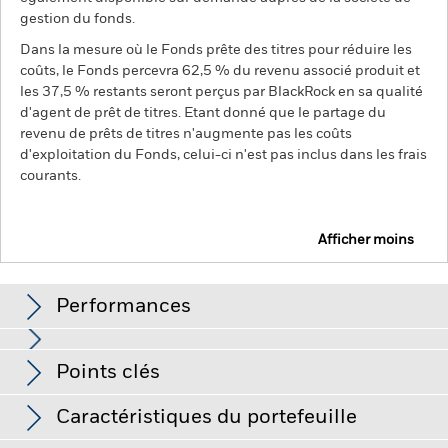
gestion du fonds.
Dans la mesure où le Fonds prête des titres pour réduire les
coûts, le Fonds percevra 62,5 % du revenu associé produit et
les 37,5 % restants seront perçus par BlackRock en sa qualité
d'agent de prêt de titres. Etant donné que le partage du
revenu de prêts de titres n'augmente pas les coûts
d'exploitation du Fonds, celui-ci n'est pas inclus dans les frais
courants.
Afficher moins
BGF MyMap Cautious Fund
Performances
Graphique
Points clés
Le risque de crédit, les variations de taux d'intérêt et/ou les
défauts de l'émetteur auront un impact significatif sur la
performance des titres de créance. Les baisses potentielles
Voir le graphique complet
Caractéristiques du portefeuille
ou effectives de la notation de crédit peuvent accroître le
Actif net du fonds
EUR 15 467 481,41
niveau de risque.
La valeur des actions et des titres liés à des
au 06/août/2026