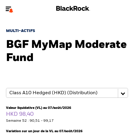
Bienvenue sur le site BlackRock pour les intermédiaires
financiers.
MULTI-ACTIFS
Pour accéder directement à un autre site BlackRock, veuillez mettre à
BGF MyMap Moderate
jour
votre type d'utilisateur
Fund
A propos de BlackRock
Produits
Thèmes
Insights
Valeur liquidative (VL) au 07/août/2026
HKD 98,40
ETFs & Fonds indiciels
Semaine 52 : 90,51 - 99,17
Variation sur un jour de la VL au 07/août/2026
Documents