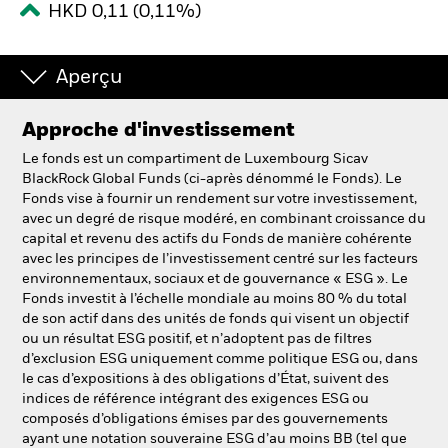
HKD 0,11 (0,11%)
Intermédiaires financiers.
Aperçu
België
Approche d'investissement
Change location
Le fonds est un compartiment de Luxembourg Sicav
NL
FR
BlackRock Global Funds (ci-après dénommé le Fonds). Le
Fonds vise à fournir un rendement sur votre investissement,
avec un degré de risque modéré, en combinant croissance du
BlackRock
capital et revenu des actifs du Fonds de manière cohérente
avec les principes de l’investissement centré sur les facteurs
iShares
environnementaux, sociaux et de gouvernance « ESG ». Le
Fonds investit à l’échelle mondiale au moins 80 % du total
de son actif dans des unités de fonds qui visent un objectif
Aladdin
ou un résultat ESG positif, et n’adoptent pas de filtres
d’exclusion ESG uniquement comme politique ESG ou, dans
Notre société
le cas d’expositions à des obligations d’État, suivent des
indices de référence intégrant des exigences ESG ou
composés d’obligations émises par des gouvernements
ayant une notation souveraine ESG d’au moins BB (tel que