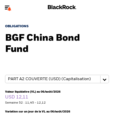
Bienvenue sur le site BlackRock pour les intermédiaires
financiers.
OBLIGATIONS
Pour accéder directement à un autre site BlackRock, veuillez mettre à
BGF China Bond
jour
votre type d'utilisateur
Fund
A propos de BlackRock
Produits
Thèmes
Insights
Valeur liquidative (VL) au 06/août/2026
USD 12,11
ETFs & Fonds indiciels
Semaine 52 : 11,45 - 12,12
Variation sur un jour de la VL au 06/août/2026
Documents