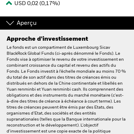
USD 0,02 (0,17%)
Intermédiaires financiers.
Aperçu
België
Approche d'investissement
Change location
Le fonds est un compartiment de Luxembourg Sicav
NL
FR
BlackRock Global Funds (ci-après dénommé le Fonds). Le
Fonds vise à optimiser le revenu de votre investissement en
combinant croissance du capital et revenu des actifs du
BlackRock
Fonds. Le Fonds investit à l’échelle mondiale au moins 70 %
du total de son actif dans des titres de créances émis ou
iShares
distribués en dehors de la Chine continentale et libellés en
Yuan renminbi et Yuan renminbi cash. Ils comprennent des
obligations et des instruments du marché monétaire (c'est-
Aladdin
à-dire des titres de créance à échéance à court terme). Les
titres de créances peuvent être émis par des Etats, des
Notre société
organismes d’Etat, des sociétés et des entités
supranationales (telles que la Banque internationale pour la
reconstruction et le développement). L'objectif
d'investissement est une copie exacte de la politique